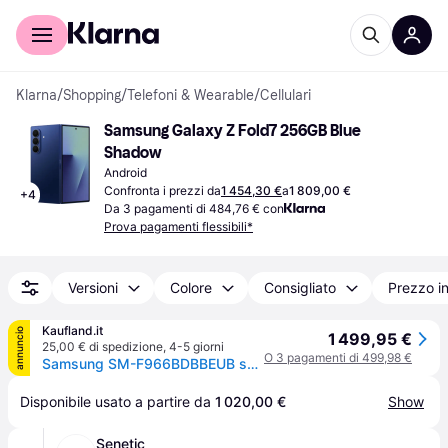
Per il tuo shopping
Per le aziende
Klarna
/
Shopping
/
Telefoni & Wearable
/
Cellulari
Samsung Galaxy Z Fold7 256GB Blue 
Shadow
Android
Confronta i prezzi da
1 454,30 €
a
1 809,00 €
+
4
Da 3 pagamenti di 484,76 € con
Prova pagamenti flessibili*
Versioni
Colore
Consigliato
Prezzo i
Kaufland.it
annuncio
1 499,95 €
25,00 € di spedizione
,
4-5 giorni
O 3 pagamenti di 499,98 €
Samsung SM-F966BDBBEUB smartphone 20,3 cm (8") Doppia SIM Android 16.0 5G USB tipo-C 12 GB 256 GB 4400 mAh Blu
Disponibile usato a partire da 
1 020,00 €
Show
Senetic