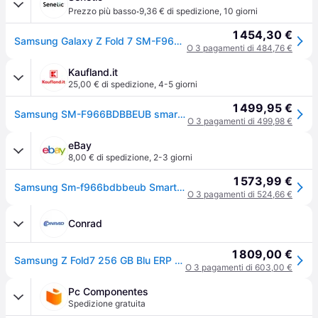
·
Prezzo più basso
9,36 € di spedizione
,
10 giorni
1 454,30 €
Samsung Galaxy Z Fold 7 SM-F966BDBBEUB smartphone 20,3 SM-F966BDBBEUB
O 3 pagamenti di 484,76 €
Kaufland.it
25,00 € di spedizione
,
4-5 giorni
1 499,95 €
Samsung SM-F966BDBBEUB smartphone 20,3 cm (8") Doppia SIM Android 16.0 5G USB tipo-C 12 GB 256 GB 4400 mAh Blu
O 3 pagamenti di 499,98 €
eBay
8,00 € di spedizione
,
2-3 giorni
1 573,99 €
Samsung Sm-f966bdbbeub Smartphone 20,3 Cm (8) Android 16.0 5g 12 Gb 256 Gb
O 3 pagamenti di 524,66 €
Conrad
1 809,00 €
Samsung Z Fold7 256 GB Blu ERP B (A - G) 20.3 cm (8 pollici) Smartphone
O 3 pagamenti di 603,00 €
Pc Componentes
Spedizione gratuita