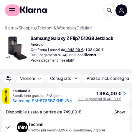
Per il tuo shopping
Per le aziende
Klarna
/
Shopping
/
Telefoni & Wearable
/
Cellulari
Samsung Galaxy Z Flip7 512GB Jetblack
Android
Confronta i prezzi da
1 048,99 €
a
1 384,00 €
Da 3 pagamenti di 349,66 € con
+
7
Prova pagamenti flessibili*
Versioni
Consigliato
Prezzo incl. consegna
Kaufland.it
annuncio
1 384,00 €
Spedizione gratuita
,
2-3 giorni
O 3 pagamenti di 461,33 €
Samsung SM-F766BZKHEUB smartphone 17,5 cm (6.9 pollici) Doppia SIM 5G USB tipo-C 12 GB 512 GB 4300 mAh Nero
Disponibile usato a partire da 
749,00 €
Show
Techinn
·
Prezzo più basso
3,99 € di spedizione
,
7 giorni