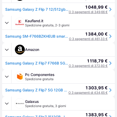
1 048,99 €
Samsung Galaxy Z Flip 7 12/512gb 6.9´´ Nero
O 3 pagamenti di 349,66 €
Kaufland.it
Spedizione gratuita
,
2-3 giorni
1 384,00 €
Samsung SM-F766BZKHEUB smartphone 17,5 cm (6.9 pollici) Doppia SIM 5G USB tipo-C 12 GB 512 GB 4300 mAh Nero
O 3 pagamenti di 461,33 €
Amazon
1 118,79 €
Samsung Galaxy Z Flip7 F766B 5G Dual Sim 12GB RAM 512GB - Jetblack - [Versione Tedesca, Spagnola, Francese, UK, Belga, Olandese, Danese, Finlandese, Norvegese, Svedese]
O 3 pagamenti di 372,93 €
Pc Componentes
Spedizione gratuita
1 303,95 €
Samsung Galaxy Z Flip7 5G 12GB 512GB 6.9" Nero
O 3 pagamenti di 434,65 €
Galaxus
Spedizione gratuita
,
3 giorni
1 383,95 €
Samsung Galaxy Z Flip7 (512GB, Jet Black, Jetblack, Nero, 6.90", Doppia SIM, 5G), Smartphone, Nero