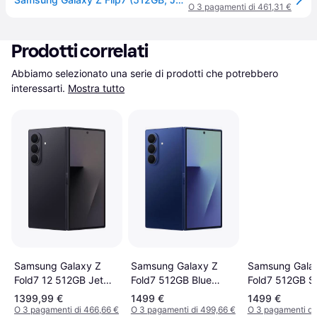
O 3 pagamenti di 461,31 €
Prodotti correlati
Abbiamo selezionato una serie di prodotti che potrebbero 
interessarti.
Mostra tutto
Samsung Galaxy Z
Samsung Galaxy Z
Samsung Gala
Fold7 512GB Blue
Fold7 12 512GB Jet
Fold7 512GB Si
Shadow
Black
Shadow
1399,99 €
1499 €
1499 €
O 3 pagamenti di 466,66 €
O 3 pagamenti di 499,66 €
O 3 pagamenti di