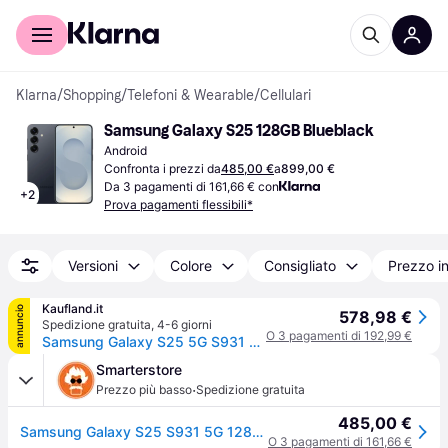
Per il tuo shopping
Per le aziende
Klarna
/
Shopping
/
Telefoni & Wearable
/
Cellulari
Samsung Galaxy S25 128GB Blueblack
Android
Confronta i prezzi da
485,00 €
a
899,00 €
Da 3 pagamenti di 161,66 € con
+
2
Prova pagamenti flessibili*
Versioni
Colore
Consigliato
Prezzo i
Kaufland.it
annuncio
578,98 €
Spedizione gratuita
,
4-6 giorni
O 3 pagamenti di 192,99 €
Samsung Galaxy S25 5G S931 Dual SIM 12GB RAM 128GB - Blue Black
Smarterstore
·
Prezzo più basso
Spedizione gratuita
485,00 €
Samsung Galaxy S25 S931 5G 128GB 12GB RAM Dual Sim Blueblack Europa
O 3 pagamenti di 161,66 €