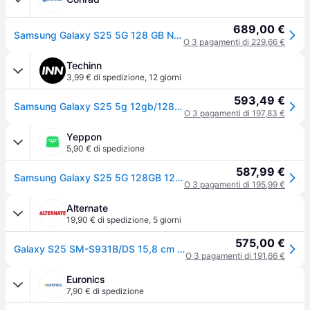
689,00 €
Samsung Galaxy S25 5G 128 GB Nero, Blu ERP B (A - G) 15.7 cm (6.2 pollici) Smartphone
O 3 pagamenti di 229,66 €
Techinn
3,99 € di spedizione
,
12 giorni
593,49 €
Samsung Galaxy S25 5g 12gb/128gb 6.4´´ Nero
O 3 pagamenti di 197,83 €
Yeppon
5,90 € di spedizione
587,99 €
Samsung Galaxy S25 5G 128GB 12GB RAM Dual Sim Nero
O 3 pagamenti di 195,99 €
Alternate
19,90 € di spedizione
,
5 giorni
575,00 €
Galaxy S25 SM-S931B/DS 15,8 cm (6.2") Doppia SIM Android 15 5G USB tipo-C 12 GB 128 GB 4000 mAh Nero, Blu, Handy
O 3 pagamenti di 191,66 €
Euronics
7,90 € di spedizione