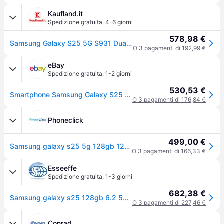
Kaufland.it
Spedizione gratuita
,
4-6 giorni
578,98 €
Samsung Galaxy S25 5G S931 Dual SIM 12GB RAM 128GB - Blue Black
O 3 pagamenti di 192,99 €
eBay
Spedizione gratuita
,
1-2 giorni
530,53 €
Smartphone Samsung Galaxy S25 S931 5g 128gb Dual Sim, Blueblack — Nuovo
O 3 pagamenti di 176,84 €
Phoneclick
499,00 €
Samsung galaxy s25 5g 128gb 12gb ram blue black europa
O 3 pagamenti di 166,33 €
Esseeffe
Spedizione gratuita
,
1-3 giorni
682,38 €
Samsung galaxy s25 128gb 6.2 5g dual-sim android 15 blueblack
O 3 pagamenti di 227,46 €
Conrad