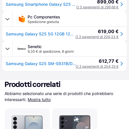
899,00 €
Samsung Smartphone Galaxy S25 12+128gb-blueblack
O 3 pagamenti di 299,66 €
Pc Componentes
Spedizione gratuita
619,00 €
Samsung Galaxy S25 5G 12GB 128GB 6.2" Nero Azulado
O 3 pagamenti di 206,33 €
Senetic
9,35 € di spedizione
,
8 giorni
612,77 €
Samsung Galaxy S25 SM-S931B/DS 15,8 cm (6.2") Doppia SM-S931BZKDEUE
O 3 pagamenti di 204,25 €
Prodotti correlati
Abbiamo selezionato una serie di prodotti che potrebbero 
interessarti.
Mostra tutto