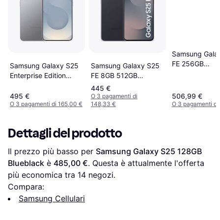
Samsung Gala
FE 256GB
Samsung Galaxy S25
Samsung Galaxy S25
Smartphone
FE 8GB 512GB
Enterprise Edition
Cellulare Nero
128GB
445 €
495 €
506,99 €
O 3 pagamenti di
O 3 pagamenti di 165,00 €
148,33 €
O 3 pagamenti di
Dettagli del prodotto
Il prezzo più basso per 
Samsung Galaxy S25 128GB 
Blueblack
 è 
485,00 €
. Questa è attualmente l'offerta 
più economica tra 
14
 negozi.
Compara:
Samsung Cellulari