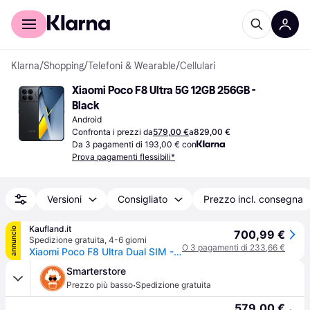
Per il tuo shopping
Per le aziende
Klarna
/
Shopping
/
Telefoni & Wearable
/
Cellulari
Xiaomi Poco F8 Ultra 5G 12GB 256GB - 
Black
Android
Confronta i prezzi da
579,00 €
a
829,00 €
Da 3 pagamenti di 193,00 € con
Prova pagamenti flessibili*
Versioni
Consigliato
Prezzo incl. consegna
Kaufland.it
annuncio
700,99 €
Spedizione gratuita
,
4-6 giorni
O 3 pagamenti di 233,66 €
Xiaomi Poco F8 Ultra Dual SIM - Nero - Cellulare - 256 GB
Smarterstore
·
Prezzo più basso
Spedizione gratuita
579,00 €