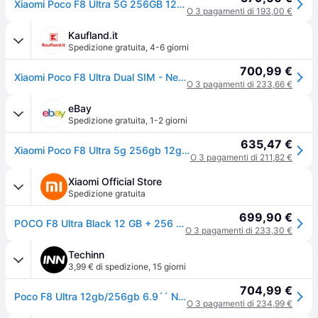
Xiaomi Poco F8 Ultra 5G 256GB 12GB RAM Dual Sim Black Europa
O 3 pagamenti di 193,00 €
Kaufland.it
Spedizione gratuita
,
4-6 giorni
700,99 €
Xiaomi Poco F8 Ultra Dual SIM - Nero - Cellulare - 256 GB
O 3 pagamenti di 233,66 €
eBay
Spedizione gratuita
,
1-2 giorni
635,47 €
Xiaomi Poco F8 Ultra 5g 256gb 12gb Ram Dual Sim Nero Black — Nuovo
O 3 pagamenti di 211,82 €
Xiaomi Official Store
Spedizione gratuita
699,90 €
POCO F8 Ultra Black 12 GB + 256 GB
O 3 pagamenti di 233,30 €
Techinn
3,99 € di spedizione
,
15 giorni
704,99 €
Poco F8 Ultra 12gb/256gb 6.9´´ Nero One Size / EU Plug 220V
O 3 pagamenti di 234,99 €