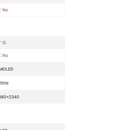
No
Sì
No
MOLED
20Hz
080x2340