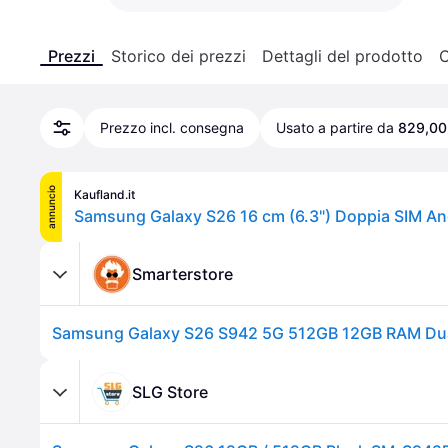
Prezzi
Storico dei prezzi
Dettagli del prodotto
C
Prezzo incl. consegna
Usato a partire da
829,00
annuncio
Kaufland.it
Smarterstore
SLG Store