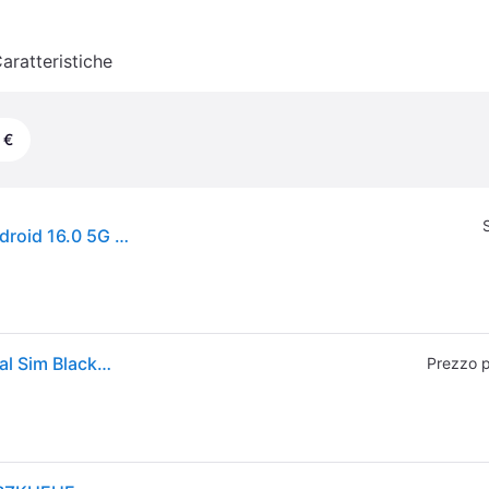
aratteristiche
 €
Samsung Galaxy S26 16 cm (6.3") Doppia SIM Android 16.0 5G USB tipo-C 12 GB 512 GB 4300 mAh Nero
Samsung Galaxy S26 S942 5G 512GB 12GB RAM Dual Sim Black Europa
Prezzo p