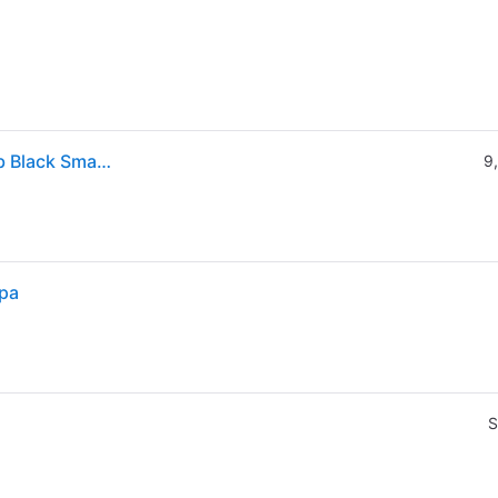
Samsung Galaxy S26 S942 5g (6.3) 12gb Ram 512gb Black Smartphone Garanzia Ita
9
opa
S