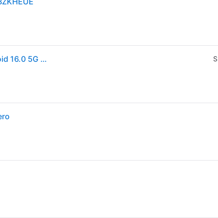
2BZKHEUE
Samsung Galaxy S26 16 cm (6.3") Doppia SIM Android 16.0 5G USB tipo-C 12 GB 512 GB 4300 mAh Nero
S
ero