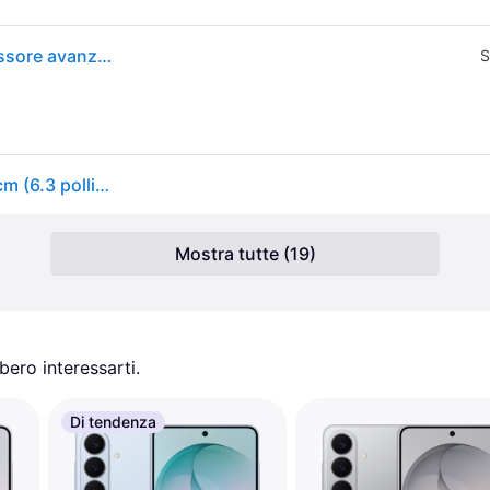
Samsung Galaxy S26 Smartphone AI, 512GB, Processore avanzato, Assistente Foto, Creative Studio, Camera 50 MP, 4300 mAh, Black
S
Samsung Galaxy S26 512 GB Nero ERP A (A - G) 16 cm (6.3 pollici) Smartphone
Mostra tutte (19)
ero interessarti.
Di tendenza