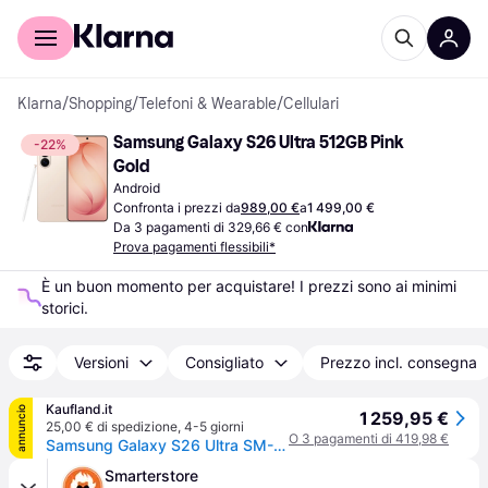
Per il tuo shopping
Per le aziende
Klarna
/
Shopping
/
Telefoni & Wearable
/
Cellulari
Samsung Galaxy S26 Ultra 512GB Pink 
-22%
Gold
Android
Confronta i prezzi da
989,00 €
a
1 499,00 €
Da 3 pagamenti di 329,66 € con
Prova pagamenti flessibili*
È un buon momento per acquistare! I prezzi sono ai minimi 
storici.
Versioni
Consigliato
Prezzo incl. consegna
Kaufland.it
annuncio
1 259,95 €
25,00 € di spedizione
,
4-5 giorni
O 3 pagamenti di 419,98 €
Samsung Galaxy S26 Ultra SM-S948B/DS, 17,5 cm (6,9"), 12 GB, 512 GB, 200 MP, Android 16.0, Oro rosa
Smarterstore