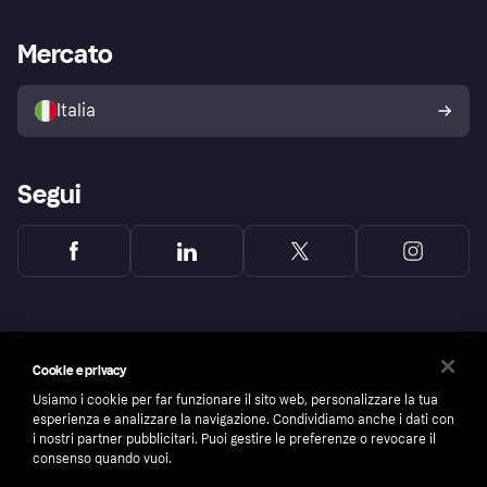
Supporto aziende
Portale per sviluppatori
La Klarna app
Impostazioni sulla privacy
Accesso aziende
Stato operativo
Mercato
Esplora i negozi
Il tuo diritto di recesso
Vendi con Klarna
Piattaforme e partner
Politica di protezione
dell'acquirente Klarna
Italia
Segui
Cookie e privacy
Usiamo i cookie per far funzionare il sito web, personalizzare la tua
esperienza e analizzare la navigazione. Condividiamo anche i dati con
i nostri partner pubblicitari. Puoi gestire le preferenze o revocare il
consenso quando vuoi.