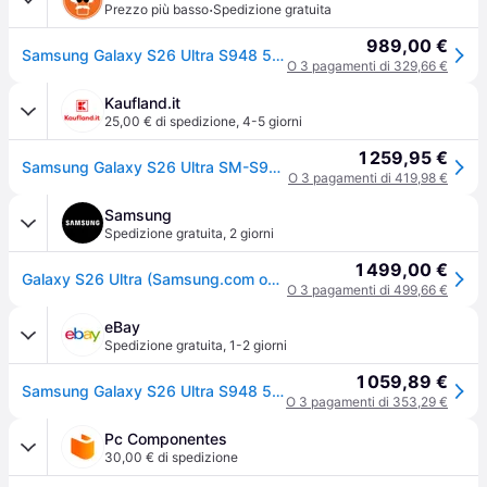
·
Prezzo più basso
Spedizione gratuita
989,00 €
Samsung Galaxy S26 Ultra S948 5G 512GB 12GB RAM Dual Sim Pink Gold Europa
O 3 pagamenti di 329,66 €
Kaufland.it
25,00 € di spedizione
,
4-5 giorni
1 259,95 €
Samsung Galaxy S26 Ultra SM-S948B/DS, 17,5 cm (6,9"), 12 GB, 512 GB, 200 MP, Android 16.0, Oro rosa
O 3 pagamenti di 419,98 €
Samsung
Spedizione gratuita
,
2 giorni
1 499,00 €
Galaxy S26 Ultra (Samsung.com only), Pinkgold
O 3 pagamenti di 499,66 €
eBay
Spedizione gratuita
,
1-2 giorni
1 059,89 €
Samsung Galaxy S26 Ultra S948 5g 512gb 12gb Ram Dual Sim Pink Gold — Nuovo
O 3 pagamenti di 353,29 €
Pc Componentes
30,00 € di spedizione