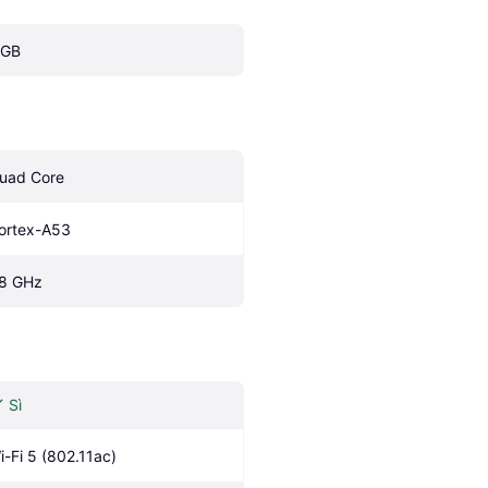
 GB
uad Core
ortex-A53
.8 GHz
Sì
i-Fi 5 (802.11ac)