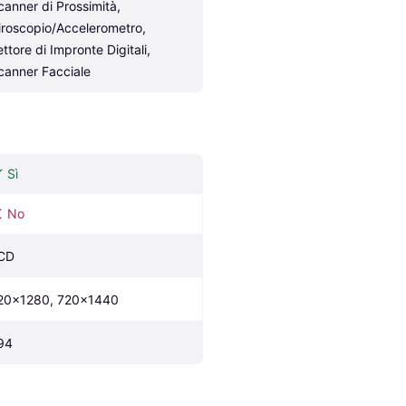
canner di Prossimità, 
iroscopio/Accelerometro, 
ttore di Impronte Digitali, 
canner Facciale
Sì
No
CD
20x1280, 720x1440
94