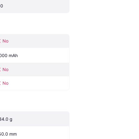
.0
No
000 mAh
No
No
34.0 g
50.0 mm