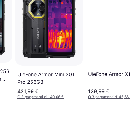
 256
UleFone Armor X12 3
UleFone Armor Mini 20T
m
Pro 256GB
Slot
421,99 €
139,99 €
64
O 3 pagamenti di 140,66 €
O 3 pagamenti di 46,66 €