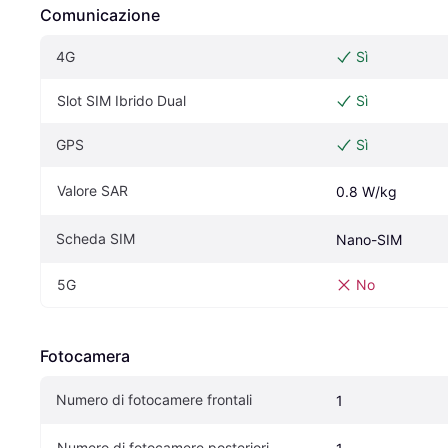
Comunicazione
4G
Sì
Slot SIM Ibrido Dual
Sì
GPS
Sì
Valore SAR
0.8 W/kg
Scheda SIM
Nano-SIM
5G
No
Fotocamera
Numero di fotocamere frontali
1
Numero di fotocamere posteriori