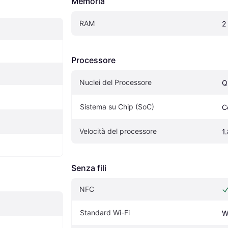
Memoria
RAM
2
Processore
Nuclei del Processore
Q
Sistema su Chip (SoC)
C
Velocità del processore
1
Senza fili
NFC
Standard Wi-Fi
W