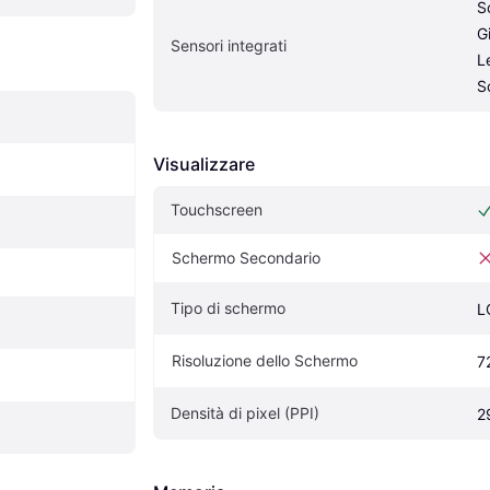
S
G
Sensori integrati
Le
S
Visualizzare
Touchscreen
Schermo Secondario
Tipo di schermo
L
Risoluzione dello Schermo
7
Densità di pixel (PPI)
2