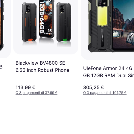
Blackview BV4800 SE
B
UleFone Armor 24 4G
6.56 Inch Robust Phone
GB 12GB RAM Dual Si
Display 6.78' LCD IPS 
113,99 €
305,25 €
Nano SD Fotocamera 
O 3 pagamenti di 37,99 €
O 3 pagamenti di 101,75 €
Mpx Android 13 Nero