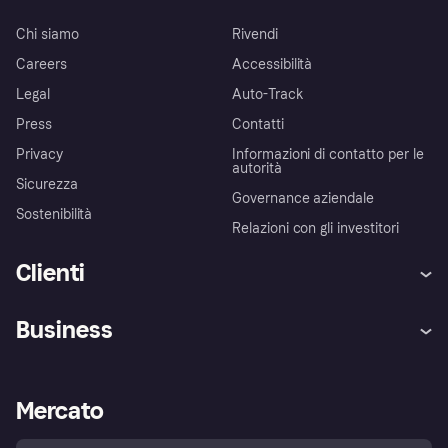
Chi siamo
Rivendi
Careers
Accessibilità
Legal
Auto-Track
Press
Contatti
Privacy
Informazioni di contatto per le
autorità
Sicurezza
Governance aziendale
Sostenibilità
Relazioni con gli investitori
Clienti
Assistenza
Arbitro bancario
Business
Login
Promessa di protezione contro
le frodi
Supporto aziende
Portale per sviluppatori
La Klarna app
Impostazioni sulla privacy
Accesso aziende
Stato operativo
Mercato
Esplora i negozi
Il tuo diritto di recesso
Vendi con Klarna
Piattaforme e partner
Politica di protezione