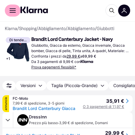
Per il tuo shopping
Per le aziende
Klarna
/
Shopping
/
Abbigliamento
/
Abbigliamento
/
Giubbotti
Brandit Lord Canterbury Jacket - Navy
Di tendenza
Giubbotto, Giacca da esterno, Giacca invernale, Giacca 
bomber, Giacca di pelle, Tinta unita, A quadri, Materiale: 
Denim, Cotone, Poliestere, Tessuto, Antivento, Cinghie 
Confronta i prezzi da
29,99 €
a
69,99 €
+
1
Regolabili, Foderato, Tasche, Spalline rimovibili, 
Da 3 pagamenti di 9,99 € con
Traspirante, Durevole
Prova pagamenti flessibili*
Versioni
Taglia (Piccola-Grande)
Consigliato
FC-Moto
annuncio
35,91 €
7,99 € di spedizione
,
3-5 giorni
O 3 pagamenti di 11,97 €
Brandit Lord Canterbury Giacca
DressInn
·
Prezzo più basso
3,99 € di spedizione
,
Domani
29,99 €