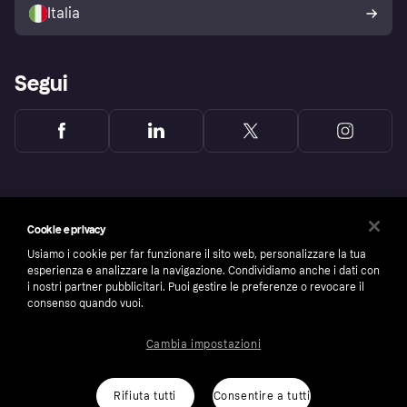
dell'acquirente Klarna
Italia
Segui
Cookie e privacy
Usiamo i cookie per far funzionare il sito web, personalizzare la tua
esperienza e analizzare la navigazione. Condividiamo anche i dati con
i nostri partner pubblicitari. Puoi gestire le preferenze o revocare il
consenso quando vuoi.
Cambia impostazioni
Copyright © 2005-2026 Klarna Bank AB (publ). Headquarters: Stockholm, Sweden. All
rights reserved. Klarna Bank AB (publ). Sveavägen 46, 111 34 Stockholm. Organization
number: 556737-0431
Rifiuta tutti
Consentire a tutti