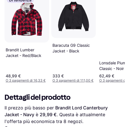
Baracuta G9 Classic
Brandit Lumber
Jacket - Black
Jacket - Red/Black
Lonsdale Pium
Classic - Noir
48,99 €
333 €
62,49 €
O 3 pagamenti di 16,33 €
O 3 pagamenti di 111,00 €
O 3 pagamenti di
Dettagli del prodotto
Il prezzo più basso per 
Brandit Lord Canterbury 
Jacket - Navy
 è 
29,99 €
. Questa è attualmente 
l'offerta più economica tra 
8
 negozi.