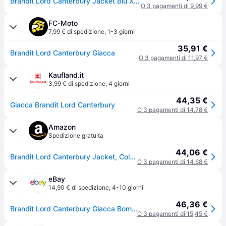
Brandit Lord Canterbury Jacket Blu XL Uomo
O 3 pagamenti di 9,99 €
FC-Moto
7,99 € di spedizione
,
1-3 giorni
35,91 €
Brandit Lord Canterbury Giacca
O 3 pagamenti di 11,97 €
Kaufland.it
3,99 € di spedizione
,
4 giorni
44,35 €
Giacca Brandit Lord Canterbury
O 3 pagamenti di 14,78 €
Amazon
Spedizione gratuita
44,06 €
Brandit Lord Canterbury Jacket, Color: navy, Size: M
O 3 pagamenti di 14,68 €
eBay
14,90 € di spedizione
,
4-10 giorni
46,36 €
Brandit Lord Canterbury Giacca Bomber Colletto A Quadri Interno Inghilterra
O 3 pagamenti di 15,45 €