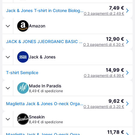
7,49 €
Jack & Jones T-shirt in Cotone Biologico Grigia
O 3 pagamenti di 2,49 €
Amazon
12,90 €
JACK & JONES JJEORGANIC BASIC TEE SS O-NECK NOOS, T-shirt, Uomo, Beige, L
O 3 pagamenti di 4,30 €
Jack & Jones
14,99 €
T-shirt Semplice
O 3 pagamenti di 4,99 €
Made In Paradis
8,49 € di spedizione
9,62 €
Maglietta Jack & Jones O-neck Organic basic - Marron - L
O 3 pagamenti di 3,20 €
Sneakin
8,49 € di spedizione
11,78 €
Maglietta Jack & Jones O-neck Organic basic - Marron