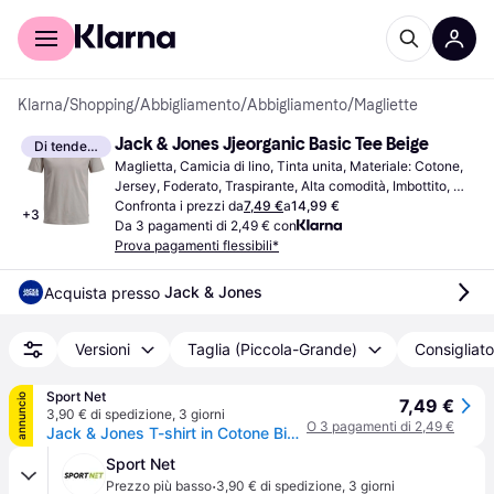
Per il tuo shopping
Per le aziende
Klarna
/
Shopping
/
Abbigliamento
/
Abbigliamento
/
Magliette
Jack & Jones Jjeorganic Basic Tee Beige
Di tendenza
Maglietta, Camicia di lino, Tinta unita, Materiale: Cotone, 
Jersey, Foderato, Traspirante, Alta comodità, Imbottito, 
Con Ferretto, Elastico
Confronta i prezzi da
7,49 €
a
14,99 €
+
3
Da 3 pagamenti di 2,49 € con
Prova pagamenti flessibili*
Jack & Jones
Acquista presso 
Versioni
Taglia (Piccola-Grande)
Consigliato
Sport Net
annuncio
7,49 €
3,90 € di spedizione
,
3 giorni
O 3 pagamenti di 2,49 €
Jack & Jones T-shirt in Cotone Biologico Grigia
Sport Net
·
Prezzo più basso
3,90 € di spedizione
,
3 giorni