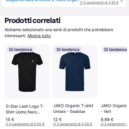
O 3 pagamenti di 3,92 €
Prodotti correlati
Abbiamo selezionato una serie di prodotti che potrebbero 
interessarti.
Mostra tutto
Di tendenza
Di tendenza
Di tendenza
JAKO Organic 
JAKO Organic T-shirt
G-Star Lash Logo T-
- Vert
Unisex - Seablue
Shirt Uomo Nero
D16396-B353-6484
15 €
12 €
9,68 €
O 3 pagamenti di 5,00 €
O 3 pagamenti di 4,00 €
O 3 pagamenti di