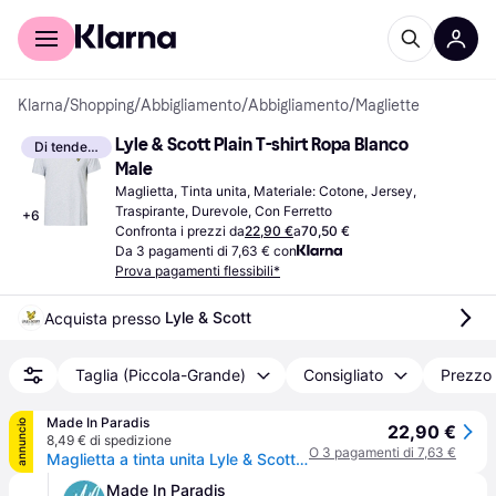
Per il tuo shopping
Per le aziende
Klarna
/
Shopping
/
Abbigliamento
/
Abbigliamento
/
Magliette
Lyle & Scott Plain T-shirt Ropa Blanco 
Di tendenza
Male
Maglietta, Tinta unita, Materiale: Cotone, Jersey, 
Traspirante, Durevole, Con Ferretto
+
6
Confronta i prezzi da
22,90 €
a
70,50 €
Da 3 pagamenti di 7,63 € con
Prova pagamenti flessibili*
Lyle & Scott
Acquista presso 
Taglia (Piccola-Grande)
Consigliato
Prezzo 
Made In Paradis
annuncio
22,90 €
8,49 € di spedizione
O 3 pagamenti di 7,63 €
Maglietta a tinta unita Lyle & Scott - Gris - XS
Made In Paradis