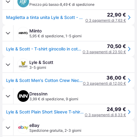
·
Prezzo più basso
8,49 € di spedizione
22,90 €
Maglietta a tinta unita Lyle & Scott - Gris - XS
O 3 pagamenti di 7,63 €
Miinto
5,95 € di spedizione
,
1-5 giorni
70,50 €
Lyle & Scott - T-shirt girocollo in cotone - - Tops - Uomo - Grigio - XL
O 3 pagamenti di 23,50 €
Lyle & Scott
3-5 giorni
36,00 €
Lyle & Scott Men's Cotton Crew Neck T-Shirt in Light Grey Marl - Extra Small
O 3 pagamenti di 12,00 €
DressInn
3,99 € di spedizione
,
9 giorni
24,99 €
Lyle & Scott Plain Short Sleeve T-shirt Grigio L Uomo
O 3 pagamenti di 8,33 €
eBay
Spedizione gratuita
,
2-3 giorni