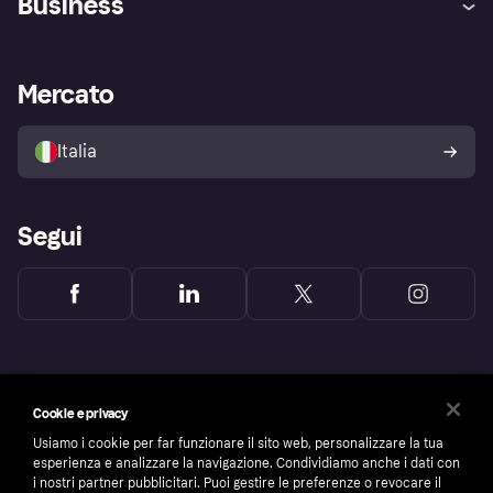
Business
Login
Promessa di protezione contro
le frodi
Supporto aziende
Portale per sviluppatori
La Klarna app
Impostazioni sulla privacy
Accesso aziende
Stato operativo
Mercato
Esplora i negozi
Il tuo diritto di recesso
Vendi con Klarna
Piattaforme e partner
Politica di protezione
dell'acquirente Klarna
Italia
Segui
Cookie e privacy
Usiamo i cookie per far funzionare il sito web, personalizzare la tua
esperienza e analizzare la navigazione. Condividiamo anche i dati con
i nostri partner pubblicitari. Puoi gestire le preferenze o revocare il