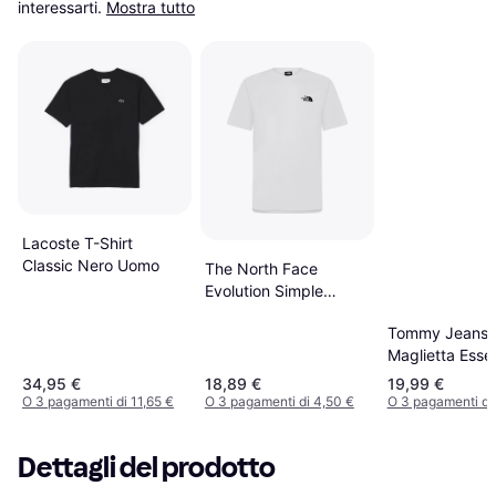
interessarti.
Mostra tutto
Lacoste T-Shirt
Classic Nero Uomo
The North Face
Evolution Simple
Dome Short Sleeve T-
Tommy Jeans
shirt - Bianco
Maglietta Essen
Nero
34,95 €
18,89 €
19,99 €
O 3 pagamenti di 11,65 €
O 3 pagamenti di 4,50 €
O 3 pagamenti di 
Dettagli del prodotto