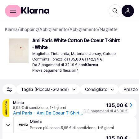
Per il tuo shopping
Per le aziende
Klarna
/
Shopping
/
Abbigliamento
/
Abbigliamento
/
Magliette
Ami Paris White Cotton De Coeur T-Shirt 
- White
Maglietta, Tinta unita, Materiale: Jersey, Cotone
Confronta i prezzi da
135,00 €
a
142,34 €
Da 3 pagamenti di 32,19 € con
Prova pagamenti flessibili*
Taglia (Piccola-Grande)
Consigliato
Prezzo 
Miinto
annuncio
135,00 €
5,95 € di spedizione
,
1-5 giorni
O 3 pagamenti di 45,00 €
Ami Paris - Ami De Coeur T-Shirt - - Tops - Uomo - Beige - M
Miinto
·
Prezzo più basso
5,95 € di spedizione
,
1-5 giorni
135,00 €