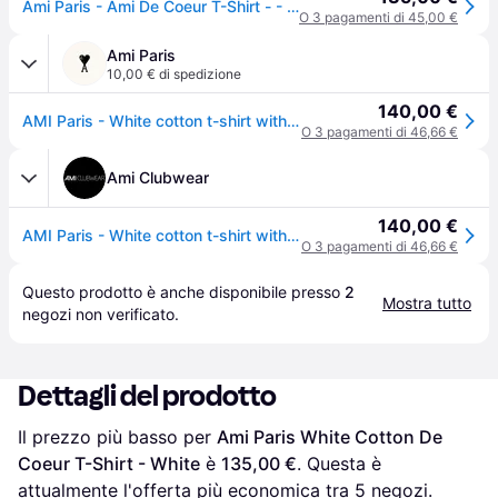
Ami Paris - Ami De Coeur T-Shirt - - Tops - Uomo - Beige - M
O 3 pagamenti di 45,00 €
Ami Paris
10,00 € di spedizione
140,00 €
AMI Paris - White cotton t-shirt with Ami de Coeur White - XS - for Men
O 3 pagamenti di 46,66 €
Ami Clubwear
140,00 €
AMI Paris - White cotton t-shirt with Ami de Coeur White - XXXL - for Men
O 3 pagamenti di 46,66 €
Questo prodotto è anche disponibile presso 
2
Mostra tutto
negozi
 non verificato.
Dettagli del prodotto
Il prezzo più basso per 
Ami Paris White Cotton De 
Coeur T-Shirt - White
 è 
135,00 €
. Questa è 
attualmente l'offerta più economica tra 
5
 negozi.