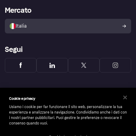
Impostazioni sulla privacy
Accesso aziende
Stato operativo
Mercato
Esplora i negozi
Il tuo diritto di recesso
Vendi con Klarna
Piattaforme e partner
Politica di protezione
dell'acquirente Klarna
Italia
Segui
Cookie e privacy
Usiamo i cookie per far funzionare il sito web, personalizzare la tua
esperienza e analizzare la navigazione. Condividiamo anche i dati con
i nostri partner pubblicitari. Puoi gestire le preferenze o revocare il
consenso quando vuoi.