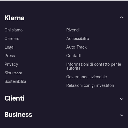
Klarna
Chi siamo
Rivendi
Careers
Accessibilità
Legal
Auto-Track
Press
Contatti
Privacy
Informazioni di contatto per le
autorità
Sicurezza
Governance aziendale
Sostenibilità
Relazioni con gli investitori
Clienti
Assistenza
Arbitro bancario
Business
Login
Promessa di protezione contro
le frodi
Supporto aziende
Portale per sviluppatori
La Klarna app