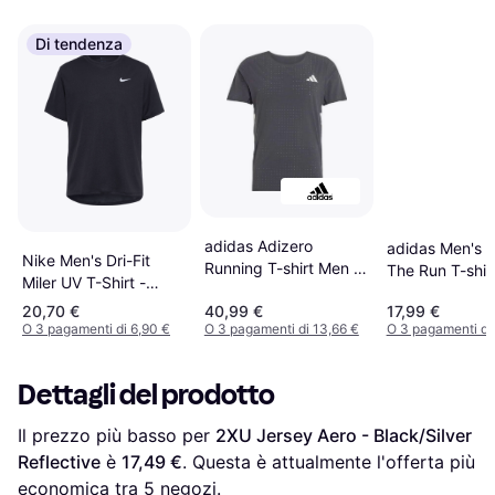
Di tendenza
adidas Adizero
adidas Men's 
Nike Men's Dri-Fit
Running T-shirt Men -
The Run T-shirt
Miler UV T-Shirt -
Black
Black
Black/Grey
20,70 €
40,99 €
17,99 €
O 3 pagamenti di 6,90 €
O 3 pagamenti di 13,66 €
O 3 pagamenti di 
Dettagli del prodotto
Il prezzo più basso per 
2XU Jersey Aero - Black/Silver 
Reflective
 è 
17,49 €
. Questa è attualmente l'offerta più 
economica tra 
5
 negozi.