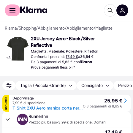
Per il tuo shopping
Per le aziende
Klarna
/
Shopping
/
Abbigliamento
/
Abbigliamento
/
Magliette
2XU Jersey Aero - Black/Silver 
Reflective
Maglietta, Materiale: Poliestere, Riflettori
Confronta i prezzi da
17,49 €
a
36,54 €
+
3
Da 3 pagamenti di 5,83 € con
Prova pagamenti flessibili*
Taglia (Piccola-Grande)
Consigliato
Prezzo 
Deporvillage
annuncio
25,95 €
7,99 € di spedizione
O 3 pagamenti di 8,65 €
T-Shirt 2XU Aero manica corta nero - S - Black
RunnerInn
·
Prezzo più basso
3,99 € di spedizione
,
Domani
17,49 €