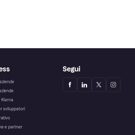
ess
Segui
aziende
aziende
 Klarna
r sviluppatori
rativo
me e partner