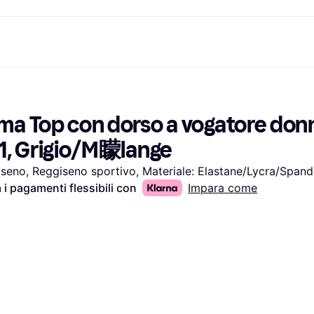
nto
Acquista e confronta i prezzi
Acquisti e ricompense
Servizi bancari
Mobile
Fotografie
Attrezzat
to
om
Saldi
Cashback
Carta Klarna
Giochi e Intrattenimento
eSIM per viaggia
ma Top con dorso a vogatore donn
Salute & Bellezza
Esplora i negozi
Saldo
Telefoni & Wearable
ld
Abbigliamento
Abbonamento
Conto di risparmio
Bambini e Famiglia
 1, Grigio/M矇lange
Giocattoli
Deposito flessibile
Trasporti Motorizzati
Case e Interni
Conto deposito vincolato
Giardino e Patio
seno, Reggiseno sportivo, Materiale: Elastane/Lycra/Span
Audio e Video
Elettrodomestici da
 i pagamenti flessibili con
Impara come
Sport e Outdoor
Cucina
Informatica
Elettrodomestici
Fai da te
Libri, Film e Musica
Tutte le 