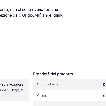
nto, non ci sono rivenditori che 
ione da 1, Grigio/M矇lange, quindi i 
Proprietà del prodotto
Gruppo Target
so a vogatore 
D
 da 1, Grigio/M
Colore
G