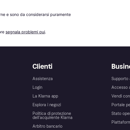
erne e sono da considerarsi puramente 
re 
segnala problemi qui
.
Clienti
Busin
Assistenza
Supporto 
Login
Accesso 
La Klarna app
Vendi con
Esplora i negozi
Portale pe
Politica di protezione
Stato ope
dell'acquirente Klarna
Piattafor
Arbitro bancario