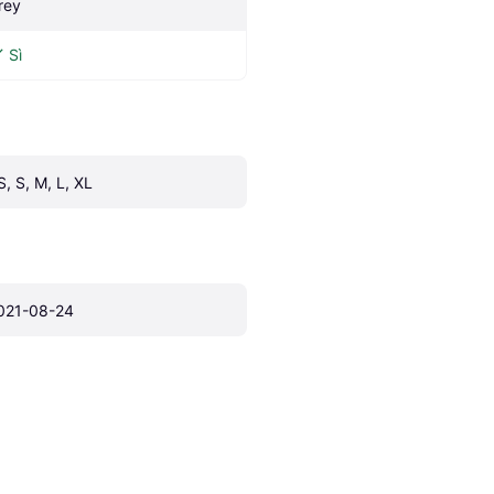
rey
Sì
S, S, M, L, XL
021-08-24