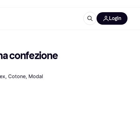
Login
Approfondimenti
ure per ufficio
re
Cos'è Klarna?
a confezione 
dex, Cotone, Modal
categorie