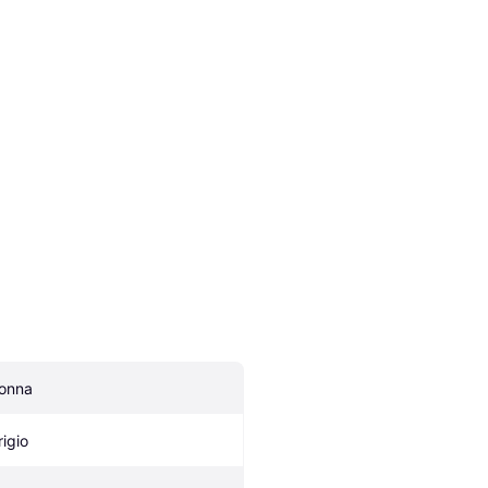
onna
rigio