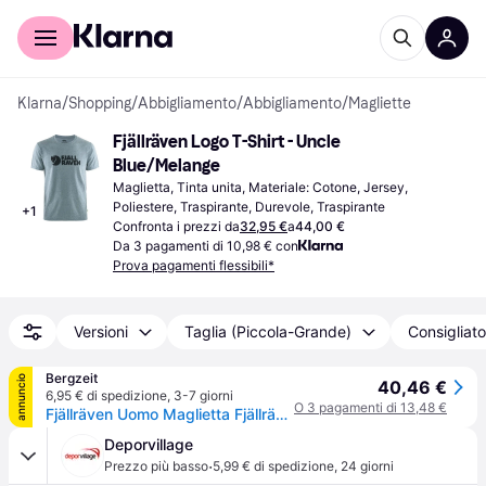
Per il tuo shopping
Per le aziende
Klarna
/
Shopping
/
Abbigliamento
/
Abbigliamento
/
Magliette
Fjällräven Logo T-Shirt - Uncle 
Blue/Melange
Maglietta, Tinta unita, Materiale: Cotone, Jersey, 
Poliestere, Traspirante, Durevole, Traspirante
+
1
Confronta i prezzi da
32,95 €
a
44,00 €
Da 3 pagamenti di 10,98 € con
Prova pagamenti flessibili*
Versioni
Taglia (Piccola-Grande)
Consigliato
Bergzeit
annuncio
40,46 €
6,95 € di spedizione
,
3-7 giorni
O 3 pagamenti di 13,48 €
Fjällräven Uomo Maglietta Fjällräven con logo - Blu
Deporvillage
·
Prezzo più basso
5,99 € di spedizione
,
24 giorni