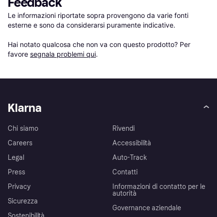
Feedback
Le informazioni riportate sopra provengono da varie fonti 
esterne e sono da considerarsi puramente indicative.

Hai notato qualcosa che non va con questo prodotto? Per 
favore 
segnala problemi qui
.
Klarna
Chi siamo
Rivendi
Careers
Accessibilità
Legal
Auto-Track
Press
Contatti
Privacy
Informazioni di contatto per le
autorità
Sicurezza
Governance aziendale
Sostenibilità