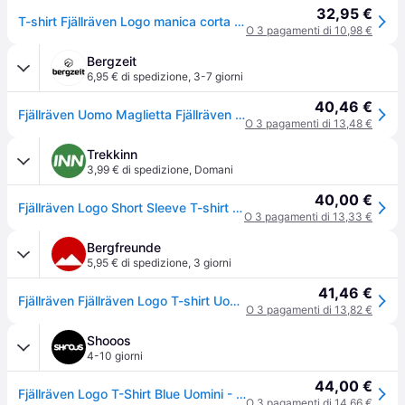
32,95 €
T-shirt Fjällräven Logo manica corta blu - XL - Blue
O 3 pagamenti di 10,98 €
Bergzeit
6,95 € di spedizione
,
3-7 giorni
40,46 €
Fjällräven Uomo Maglietta Fjällräven con logo - Blu
O 3 pagamenti di 13,48 €
Trekkinn
3,99 € di spedizione
,
Domani
40,00 €
Fjällräven Logo Short Sleeve T-shirt Blu L Uomo
O 3 pagamenti di 13,33 €
Bergfreunde
5,95 € di spedizione
,
3 giorni
41,46 €
Fjällräven Fjällräven Logo T-shirt Uomo (S, grigio) - Grigio
O 3 pagamenti di 13,82 €
Shooos
4-10 giorni
44,00 €
Fjällräven Logo T-Shirt Blue Uomini - Magliette Fjällräven - Blu - F87310-520-999-S - Size: S
O 3 pagamenti di 14,66 €