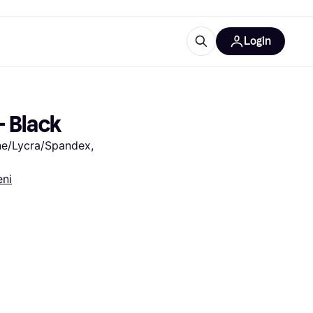
Login
Approfondimenti
ure per ufficio
re
Cos'è Klarna?
- Black
ne/Lycra/Spandex, 
eni
categorie