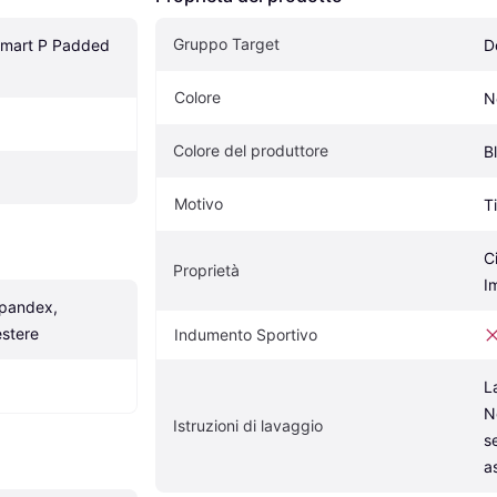
Gruppo Target
mart P Padded 
D
Colore
N
Colore del produttore
B
Motivo
T
Ci
Proprietà
I
pandex, 
estere
Indumento Sportivo
L
N
Istruzioni di lavaggio
s
a