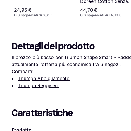
Doreen Cotton Senza
Ferretto Donna Nero C
24,95 €
44,70 €
O 3 pagamenti di 8,31 €
O 3 pagamenti di 14,90 €
Dettagli del prodotto
Il prezzo più basso per 
Triumph Shape Smart P Padded
attualmente l'offerta più economica tra 
6
 negozi.
Compara:
Triumph Abbigliamento
Triumph Reggiseni
Caratteristiche
Prodotto