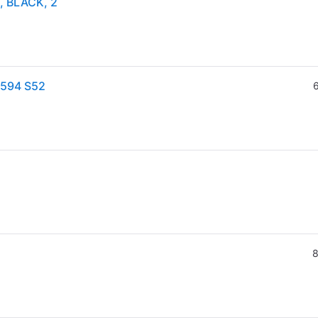
, BLACK, 2
9594 S52
6
8