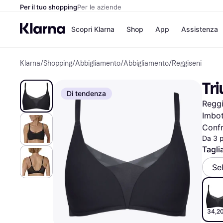
Per il tuo shopping
Per le aziende
Scopri Klarna
Shop
App
Assistenza
Klarna
/
Shopping
/
Abbigliamento
/
Abbigliamento
/
Reggiseni
Opzioni di pagame
Negozi
Opzioni di pagamen
Booking.c
Tr
Paga ora
Unieuro
Di tendenza
Paga in 3 rate
Media Wor
Reggi
Paga dopo 30 giorni
eBay
Finanziamento
Zalando
Imbot
Confr
Da 3 
Tagli
Elenco negozi
Se
34,20