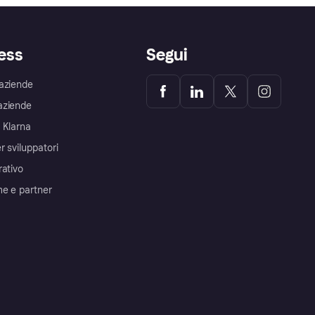
ess
Segui
aziende
aziende
 Klarna
r sviluppatori
rativo
me e partner