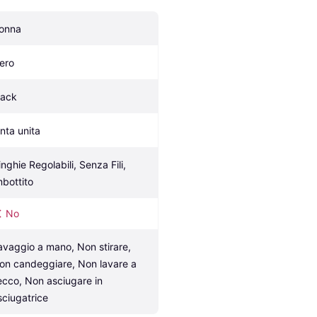
onna
ero
lack
inta unita
nghie Regolabili, Senza Fili, 
mbottito
No
avaggio a mano, Non stirare, 
on candeggiare, Non lavare a 
ecco, Non asciugare in 
sciugatrice