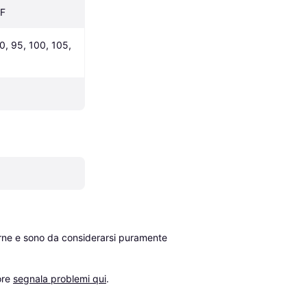
 F
0, 95, 100, 105, 
erne e sono da considerarsi puramente 
re 
segnala problemi qui
.