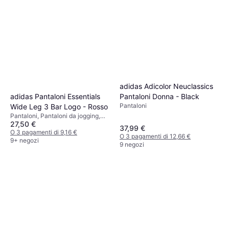
adidas Adicolor Neuclassics
Pantaloni Donna - Black
adidas Pantaloni Essentials
Pantaloni
Wide Leg 3 Bar Logo - Rosso
Pantaloni, Pantaloni da jogging,
27,50 €
Tinta unita, Materiale: Poliestere,
37,99 €
Sintetico, Tasche
O 3 pagamenti di 9,16 €
O 3 pagamenti di 12,66 €
9+ negozi
9 negozi