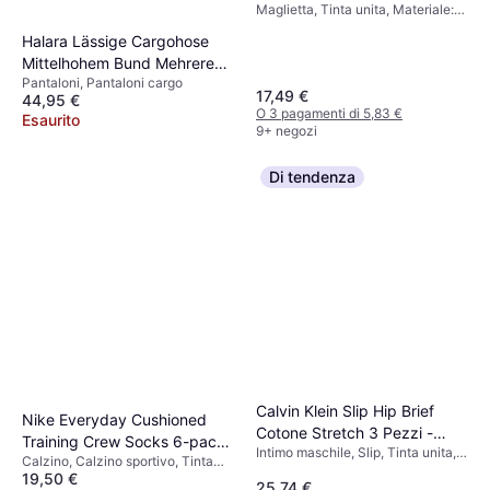
Maglietta, Tinta unita, Materiale:
Cotone
Halara Lässige Cargohose
Mittelhohem Bund Mehreren
Pantaloni, Pantaloni cargo
Taschen Gerolltem Saum -
17,49 €
44,95 €
Schwarz
O 3 pagamenti di 5,83 €
Esaurito
9+ negozi
Di tendenza
Calvin Klein Slip Hip Brief
Nike Everyday Cushioned
Cotone Stretch 3 Pezzi -
Training Crew Socks 6-pack
Intimo maschile, Slip, Tinta unita,
Nero
Calzino, Calzino sportivo, Tinta
- White/Black
Materiale:
19,50 €
unita, Materiale: Cotone, Nylon,
25,74 €
Elastane/Lycra/Spandex, Cotone