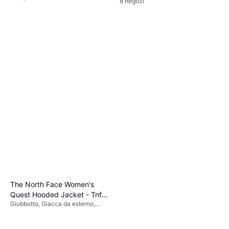
8 negozi
The North Face Women's
Quest Hooded Jacket - Tnf
Giubbotto, Giacca da esterno,
Black/Foil Grey
Tinta unita, Materiale: Poliestere,
Tasche, Impermeabile, Traspirante,
Cappuccio, Durevole, Antivento