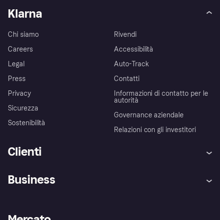
Klarna
Chi siamo
Rivendi
Careers
Accessibilità
Legal
Auto-Track
Press
Contatti
Privacy
Informazioni di contatto per le
autorità
Sicurezza
Governance aziendale
Sostenibilità
Relazioni con gli investitori
Clienti
Assistenza
Arbitro bancario
Business
Login
Promessa di protezione contro
le frodi
Supporto aziende
Portale per sviluppatori
La Klarna app
Impostazioni sulla privacy
Accesso aziende
Stato operativo
Mercato
Esplora i negozi