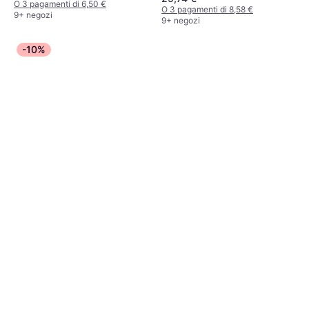
Poliestere,
O 3 pagamenti di 6,50 €
O 3 pagamenti di 8,58 €
Elastane/Lycra/Spandex, Elastico,
9+ negozi
9+ negozi
Traspirante
-10%