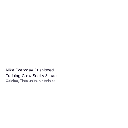
Nike Everyday Cushioned
Training Crew Socks 3-pack
Calzino, Tinta unita, Materiale:
- White/Black
Poliestere, Nylon,
Elastane/Lycra/Spandex, Cotone,
Traspirante