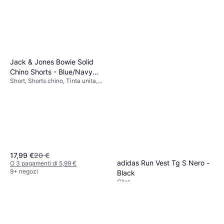
Jack & Jones Bowie Solid
Chino Shorts - Blue/Navy
Short, Shorts chino, Tinta unita,
Blazer
Materiale:
Elastane/Lycra/Spandex, Cotone,
Elastico
17,99 €
20 €
adidas Run Vest Tg S Nero -
O 3 pagamenti di 5,99 €
9+ negozi
Black
Gilet
47,49 €
O 3 pagamenti di 15,83 €
9+ negozi