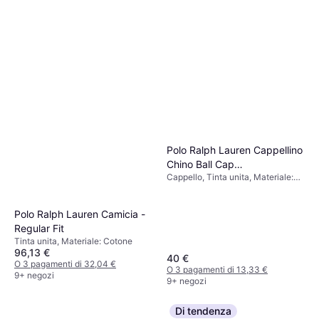
Only Juicy High Waist Wide
Leg Jeans - Blue/Medium
Jeans, Materiale: Cotone, Denim,
Blue Denim
25,99 €
Elastane/Lycra/Spandex
O 3 pagamenti di 8,66 €
9+ negozi
Polo Ralph Lauren Cappellino
Chino Ball Cap
Cappello, Tinta unita, Materiale:
710548524012 - Nero
Cotone, Traspirante
Polo Ralph Lauren Camicia -
Regular Fit
Tinta unita, Materiale: Cotone
96,13 €
40 €
O 3 pagamenti di 32,04 €
O 3 pagamenti di 13,33 €
9+ negozi
9+ negozi
Di tendenza