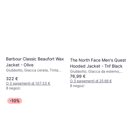
Barbour Classic Beaufort Wax
The North Face Men's Quest
Jacket - Olive
Hooded Jacket - Tnf Black
Giubbotto, Giacca cerata, Tinta
Giubbotto, Giacca da esterno,
unita, Materiale: Poliestere, Velluto
76,99 €
Giubbotto a guscio, Tinta unita,
322 €
a coste, Cera, Cappuccio
Materiale: Poliuretano, Poliestere,
O 3 pagamenti di 25,66 €
O 3 pagamenti di 107,33 €
Staccabile, Cerato, Idrorepellente,
Tasche, Impermeabile, Traspirante,
8 negozi
8 negozi
Antivento, Tasche, Foderato
Regolabile, Cappuccio,
Idrorepellente, Antivento
-10%