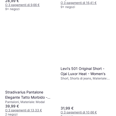
28,99 €
Cappuccio, Tasche
O 3 pagamenti di 16,41 €
O 3 pagamenti di 9,66 €
9+ negozi
9+ negozi
Levi's 501 Original Short -
Ojai Luxor Heat - Women's
Short, Shorts di jeans, Materiale:
Cotone, Denim, Tasche
Stradivarius Pantalone
Elegante Tatto Morbido -
Pantaloni, Materiale: Modal
Nero
39,99 €
31,99 €
O 3 pagamenti di 13,33 €
O 3 pagamenti di 10,66 €
2 negozi