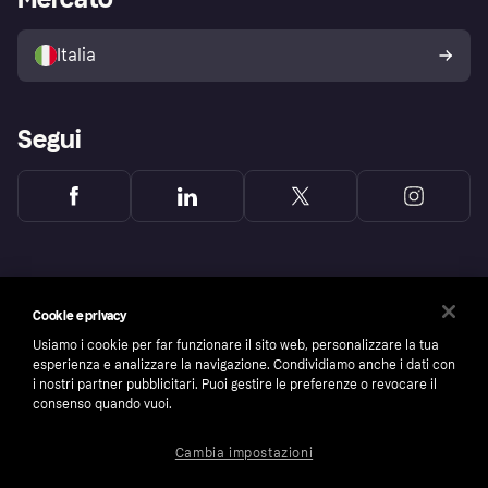
Il tuo diritto di recesso
Vendi con Klarna
Piattaforme e partner
Politica di protezione
dell'acquirente Klarna
Italia
Segui
Cookie e privacy
Usiamo i cookie per far funzionare il sito web, personalizzare la tua
esperienza e analizzare la navigazione. Condividiamo anche i dati con
i nostri partner pubblicitari. Puoi gestire le preferenze o revocare il
consenso quando vuoi.
Cambia impostazioni
Copyright © 2005-2026 Klarna Bank AB (publ). Headquarters: Stockholm, Sweden. All
rights reserved. Klarna Bank AB (publ). Sveavägen 46, 111 34 Stockholm. Organization