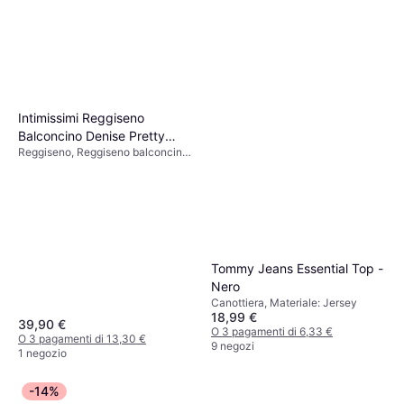
Intimissimi Reggiseno
Balconcino Denise Pretty
Reggiseno, Reggiseno balconcino,
Flowers - Marrone
Floreale
Tommy Jeans Essential Top -
Nero
Canottiera, Materiale: Jersey
18,99 €
39,90 €
O 3 pagamenti di 6,33 €
O 3 pagamenti di 13,30 €
9 negozi
1 negozio
-14%