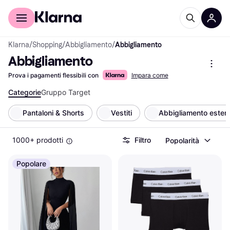
Per il tuo shopping
Per le aziende
Klarna
/
Shopping
/
Abbigliamento
/
Abbigliamento
Abbigliamento
Prova i pagamenti flessibili con
Impara come
Categorie
Gruppo Target
Pantaloni & Shorts
Vestiti
Abbigliamento ester
1000+ prodotti
Filtro
Popolarità
Popolare