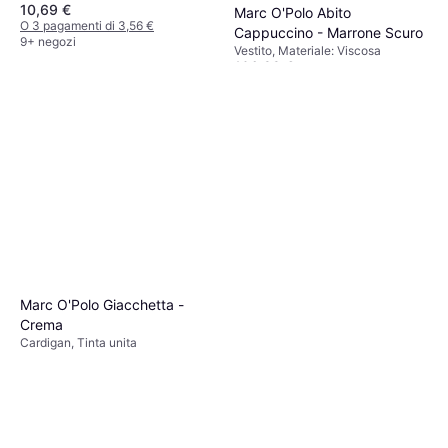
10,69 €
Marc O'Polo Abito
O 3 pagamenti di 3,56 €
Cappuccino - Marrone Scuro
9+ negozi
Vestito, Materiale: Viscosa
106,99 €
O 3 pagamenti di 35,66 €
2 negozi
Marc O'Polo Giacchetta -
Crema
Cardigan, Tinta unita