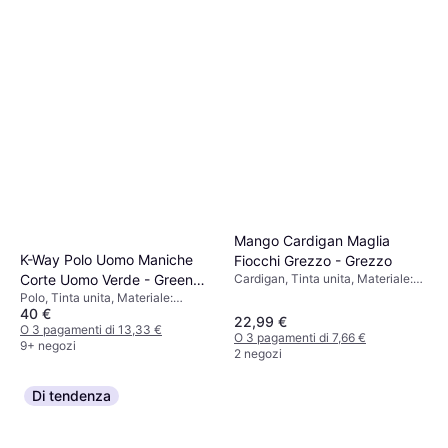
Mango Cardigan Maglia
K-Way Polo Uomo Maniche
Fiocchi Grezzo - Grezzo
Corte Uomo Verde - Green
Cardigan, Tinta unita, Materiale:
Jersey, Lana
Polo, Tinta unita, Materiale:
Lichen
40 €
Cotone, Elastico
22,99 €
O 3 pagamenti di 13,33 €
O 3 pagamenti di 7,66 €
9+ negozi
2 negozi
Di tendenza