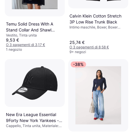
Calvin Klein Cotton Stretch
3P Low Rise Trunk Black
Temu Solid Dress With A
Intimo maschile, Boxer, Boxer
Stand Collar And Shawl
aderenti, Tinta unita, Materiale:
Vestito, Tinta unita
Design
Cotone, Elastane/Lycra/Spandex,
9,53 €
Jersey, Traspirante, Elastico,
25,74 €
O 3 pagamenti di 3,17 €
Senza Cuciture
O 3 pagamenti di 8,58 €
1 negozio
9+ negozi
-38%
New Era League Essential
9Forty New York Yankees -
Cappello, Tinta unita, Materiale:
Black
Cotone