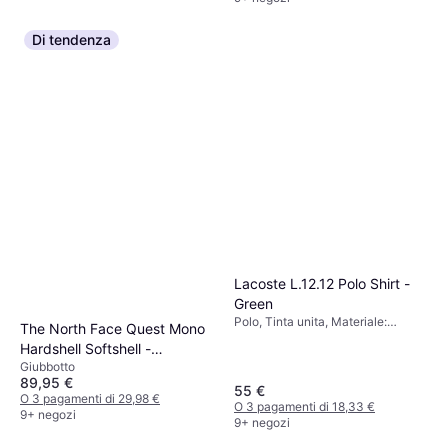
Di tendenza
Lacoste L.12.12 Polo Shirt -
Green
Polo, Tinta unita, Materiale:
The North Face Quest Mono
Cotone
Hardshell Softshell -
Giubbotto
Black/Bianco
89,95 €
55 €
O 3 pagamenti di 29,98 €
O 3 pagamenti di 18,33 €
9+ negozi
9+ negozi