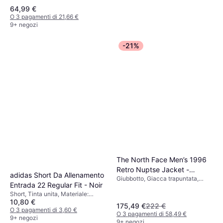
64,99 €
O 3 pagamenti di 21,66 €
9+ negozi
-21%
Jack & Jones Glenn Original
Mf 260 Slim Fit Jeans -
Jeans, Materiale: Poliestere,
Blue/Blue Denim
18 €
Cotone, Denim,
Elastane/Lycra/Spandex, Durevole
O 3 pagamenti di 6,00 €
9+ negozi
The North Face Men’s 1996
Retro Nuptse Jacket -
adidas Short Da Allenamento
Giubbotto, Giacca trapuntata,
Recycled TNF Black/NPF
Entrada 22 Regular Fit - Noir
Giacca invernale, Tinta unita,
Short, Tinta unita, Materiale:
Materiale: Nylon, Pile, Tasche,
10,80 €
Poliestere, Idrorepellente,
Cappuccio Staccabile,
175,49 €
222 €
Traspirante, Tasche
O 3 pagamenti di 3,60 €
Traspirante, Resistente al vento,
O 3 pagamenti di 58,49 €
9+ negozi
Cappuccio, Idrorepellente
9+ negozi