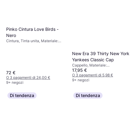
Pinko Cintura Love Birds -
Nero
Cintura, Tinta unita, Materiale:
Pelle, Pelle sintetica, Regolabile
New Era 39 Thirty New York
Yankees Classic Cap
Cappello, Materiale:
17,95 €
Elastane/Lycra/Spandex, Elastico
72 €
O 3 pagamenti di 5,98 €
O 3 pagamenti di 24,00 €
9+ negozi
9+ negozi
Di tendenza
Di tendenza