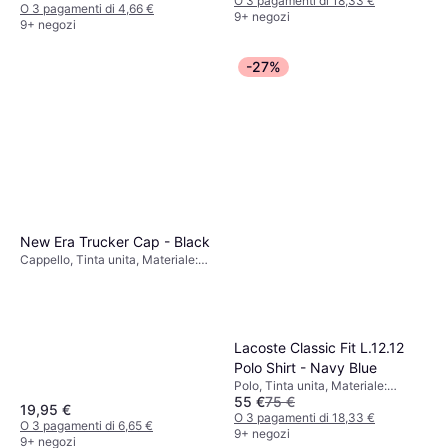
O 3 pagamenti di 18,33 €
O 3 pagamenti di 4,66 €
9+ negozi
9+ negozi
-27%
New Era Trucker Cap - Black
Cappello, Tinta unita, Materiale:
Cotone, Poliestere, Rete,
Regolabile
Lacoste Classic Fit L.12.12
Polo Shirt - Navy Blue
Polo, Tinta unita, Materiale:
55 €
75 €
Cotone
19,95 €
O 3 pagamenti di 18,33 €
O 3 pagamenti di 6,65 €
9+ negozi
9+ negozi