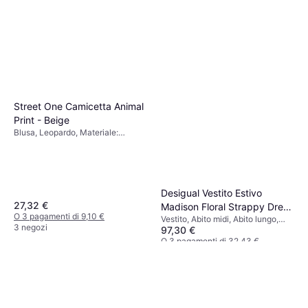
Street One Camicetta Animal
Print - Beige
Blusa, Leopardo, Materiale:
Viscosa
Desigual Vestito Estivo
27,32 €
Madison Floral Strappy Dress
O 3 pagamenti di 9,10 €
Vestito, Abito midi, Abito lungo,
- Rosso
3 negozi
97,30 €
Tinta unita, Floreale, Materiale:
Poliestere
O 3 pagamenti di 32,43 €
4 negozi