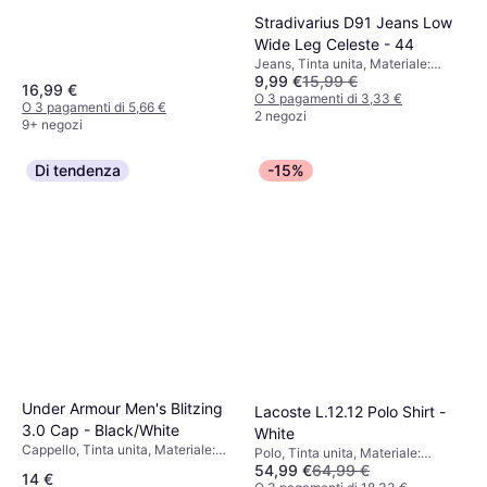
Stradivarius D91 Jeans Low
Wide Leg Celeste - 44
Jeans, Tinta unita, Materiale:
9,99 €
15,99 €
Denim, Cotone
16,99 €
O 3 pagamenti di 3,33 €
O 3 pagamenti di 5,66 €
2 negozi
9+ negozi
Di tendenza
-15%
Under Armour Men's Blitzing
Lacoste L.12.12 Polo Shirt -
3.0 Cap - Black/White
White
Cappello, Tinta unita, Materiale:
Polo, Tinta unita, Materiale:
Poliestere, Elastico
54,99 €
64,99 €
Cotone, Elastico, Traspirante
14 €