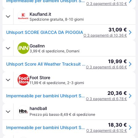
Impermeabile per bambini Uhlsport Score - Bleu
O 3 pagamenti di 6,10 €
Kaufland.it
Spedizione gratuita
,
8-10 giorni
31,09 €
Uhlsport SCORE GIACCA DA PIOGGIA
O 3 pagamenti di 10,36 €
GoalInn
3,99 € di spedizione
,
Domani
19,99 €
Uhlsport Score All Weather Tracksuit Jacket Blu 2XL Uomo
O 3 pagamenti di 6,66 €
Foot Store
11,99 € di spedizione
,
2-3 giorni
20,36 €
Impermeabile per bambini Uhlsport Score
O 3 pagamenti di 6,78 €
handball
·
Prezzo più basso
8,49 € di spedizione
18,30 €
Impermeabile per bambini Uhlsport Score - Bleu
O 3 pagamenti di 6,10 €