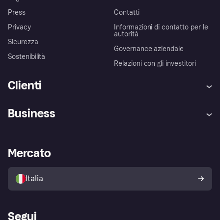
Press
Contatti
Privacy
Informazioni di contatto per le
autorità
Sicurezza
Governance aziendale
Sostenibilità
Relazioni con gli investitori
Clienti
Assistenza
Arbitro bancario
Business
Login
Promessa di protezione contro
le frodi
Supporto aziende
Portale per sviluppatori
La Klarna app
Impostazioni sulla privacy
Accesso aziende
Stato operativo
Mercato
Esplora i negozi
Il tuo diritto di recesso
Vendi con Klarna
Piattaforme e partner
Politica di protezione
dell'acquirente Klarna
Italia
Segui