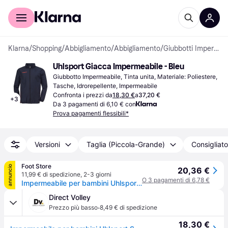
Per il tuo shopping
Per le aziende
Klarna
/
Shopping
/
Abbigliamento
/
Abbigliamento
/
Giubbotti Impermeabili
Uhlsport Giacca Impermeabile - Bleu
Giubbotto Impermeabile, Tinta unita, Materiale: Poliestere, 
Tasche, Idrorepellente, Impermeabile
Confronta i prezzi da
18,30 €
a
37,20 €
+
3
Da 3 pagamenti di 6,10 € con
Prova pagamenti flessibili*
Versioni
Taglia (Piccola-Grande)
Consigliato
Foot Store
annuncio
20,36 €
11,99 € di spedizione
,
2-3 giorni
O 3 pagamenti di 6,78 €
Impermeabile per bambini Uhlsport Score
Direct Volley
·
Prezzo più basso
8,49 € di spedizione
18,30 €