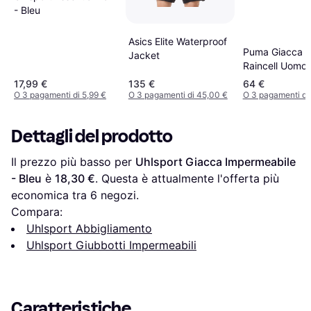
- Bleu
Asics Elite Waterproof
Puma Giacca 
Jacket
Raincell Uomo 
Raincell Verde
17,99 €
135 €
64 €
O 3 pagamenti di 5,99 €
O 3 pagamenti di 45,00 €
O 3 pagamenti di
Dettagli del prodotto
Il prezzo più basso per 
Uhlsport Giacca Impermeabile 
- Bleu
 è 
18,30 €
. Questa è attualmente l'offerta più 
economica tra 
6
 negozi.
Compara:
Uhlsport Abbigliamento
Uhlsport Giubbotti Impermeabili
Caratteristiche