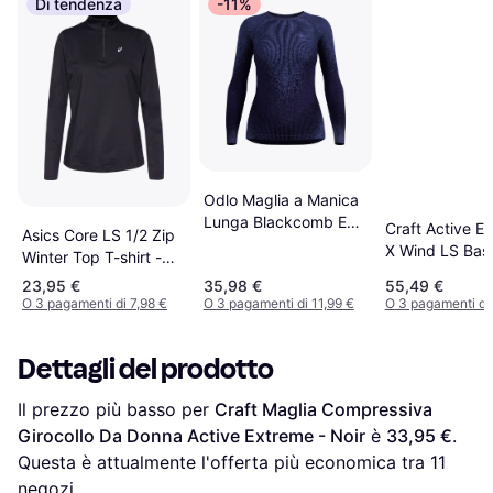
Di tendenza
-11%
Odlo Maglia a Manica
Lunga Blackcomb Eco
Craft Active E
Asics Core LS 1/2 Zip
- Viola
X Wind LS Bas
Winter Top T-shirt -
Women - Black
Nero
23,95 €
35,98 €
55,49 €
O 3 pagamenti di 7,98 €
O 3 pagamenti di 11,99 €
O 3 pagamenti di
Dettagli del prodotto
Il prezzo più basso per 
Craft Maglia Compressiva 
Girocollo Da Donna Active Extreme - Noir
 è 
33,95 €
. 
Questa è attualmente l'offerta più economica tra 
11
negozi.