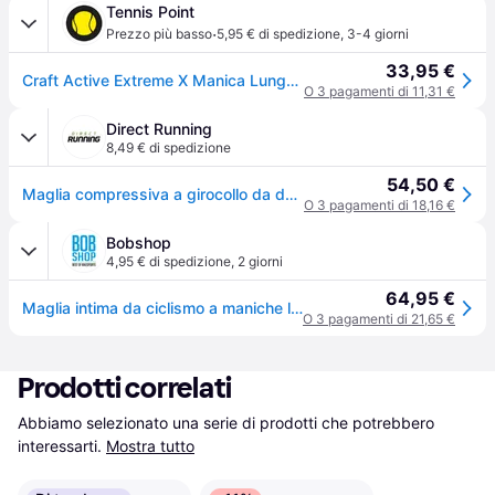
Tennis Point
·
Prezzo più basso
5,95 € di spedizione
,
3-4 giorni
33,95 €
Craft Active Extreme X Manica Lunga Donna - Nero - nero
O 3 pagamenti di 11,31 €
Direct Running
8,49 € di spedizione
54,50 €
Maglia compressiva a girocollo da donna Craft Active Extreme - Noir
O 3 pagamenti di 18,16 €
Bobshop
4,95 € di spedizione
,
2 giorni
64,95 €
Maglia intima da ciclismo a maniche lunghe donna Active Extreme X - nero
O 3 pagamenti di 21,65 €
Prodotti correlati
Abbiamo selezionato una serie di prodotti che potrebbero 
interessarti.
Mostra tutto