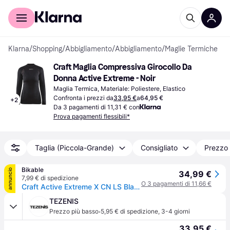
Per il tuo shopping
Per le aziende
Klarna
/
Shopping
/
Abbigliamento
/
Abbigliamento
/
Maglie Termiche
Craft Maglia Compressiva Girocollo Da 
Donna Active Extreme - Noir
Maglia Termica, Materiale: Poliestere, Elastico
Confronta i prezzi da
33,95 €
a
64,95 €
+
2
Da 3 pagamenti di 11,31 € con
Prova pagamenti flessibili*
Taglia (Piccola-Grande)
Consigliato
Prezzo 
Bikable
annuncio
34,99 €
7,99 € di spedizione
O 3 pagamenti di 11,66 €
Craft Active Extreme X CN LS Black Women
TEZENIS
·
Prezzo più basso
5,95 € di spedizione
,
3-4 giorni
33,95 €