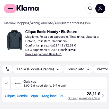
Per il tuo shopping
Per le aziende
Klarna
/
Shopping
/
Abbigliamento
/
Abbigliamento
/
Maglioni
Clique Basic Hoody - Blu Scuro
Maglione, Felpa con cappuccio, Tinta unita, Materiale: 
Cotone, Poliestere, Cappuccio
Confronta i prezzi da
28,11 €
a
32,58 €
Da 3 pagamenti di 9,37 € con
Prova pagamenti flessibili*
Taglia (Piccola-Grande)
Consigliato
Prezzo 
Galaxus
3,90 € di spedizione
,
5-7 giorni
28,11 €
Clique, Uomini, Felpa + Maglione, Felpa con cappuccio di base, Blu, Nero, (L)
O 3 pagamenti di 9,37 €