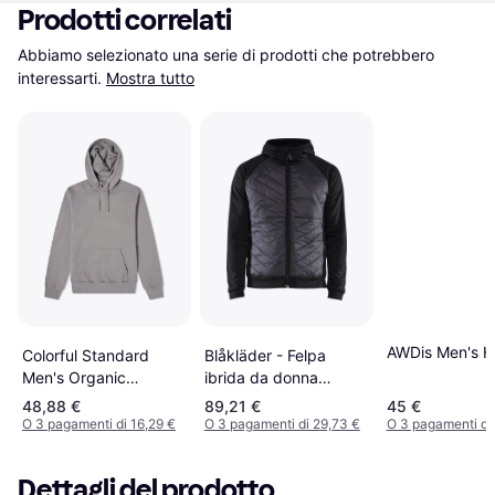
Prodotti correlati
Abbiamo selezionato una serie di prodotti che potrebbero 
interessarti.
Mostra tutto
AWDis Men's H
Blåkläder - Felpa
Colorful Standard
ibrida da donna
Men's Organic
Service Plus
Popover Hoodie -
48,88 €
89,21 €
45 €
nero/rosso
Storm Grey
O 3 pagamenti di 16,29 €
O 3 pagamenti di 29,73 €
O 3 pagamenti di
Dettagli del prodotto