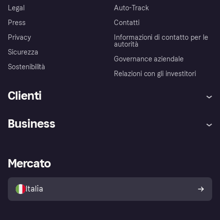
Legal
Auto-Track
Press
Contatti
Privacy
Informazioni di contatto per le
autorità
Sicurezza
Governance aziendale
Sostenibilità
Relazioni con gli investitori
Clienti
Assistenza
Arbitro bancario
Business
Login
Promessa di protezione contro
le frodi
Supporto aziende
Portale per sviluppatori
La Klarna app
Impostazioni sulla privacy
Accesso aziende
Stato operativo
Mercato
Esplora i negozi
Il tuo diritto di recesso
Vendi con Klarna
Piattaforme e partner
Politica di protezione
dell'acquirente Klarna
Italia