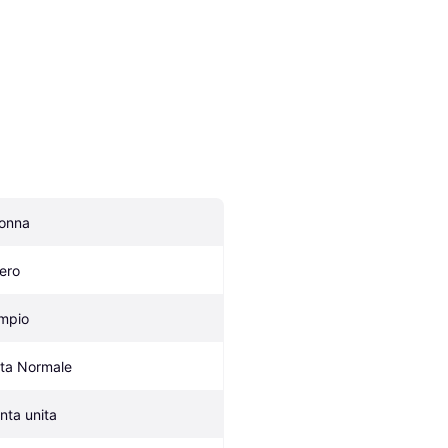
onna
ero
mpio
ita Normale
inta unita