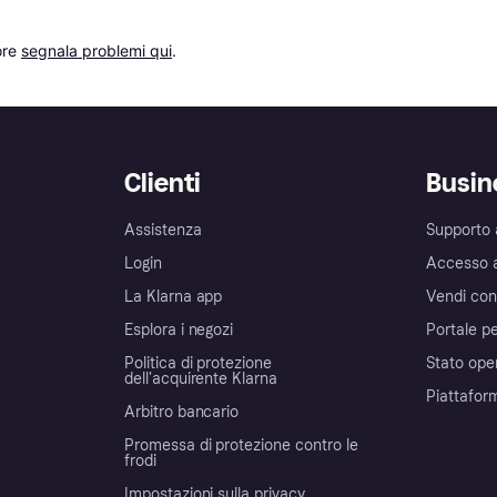
re 
segnala problemi qui
.
Clienti
Busin
Assistenza
Supporto 
Login
Accesso 
La Klarna app
Vendi con
Esplora i negozi
Portale pe
Politica di protezione
Stato ope
dell'acquirente Klarna
Piattafor
Arbitro bancario
Promessa di protezione contro le
frodi
Impostazioni sulla privacy