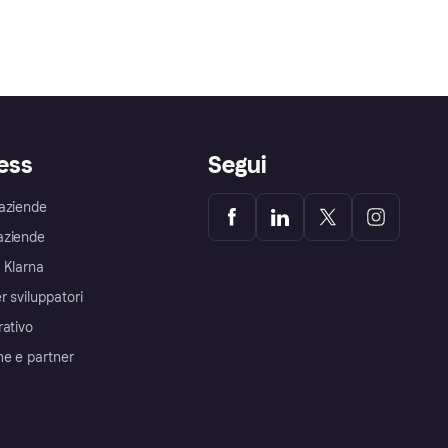
ess
Segui
aziende
aziende
 Klarna
r sviluppatori
rativo
me e partner