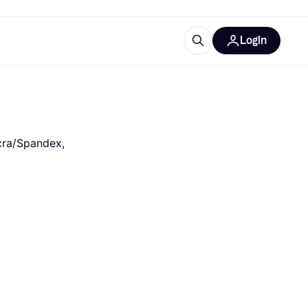
Login
Approfondimenti
ure per ufficio
re
Cos'è Klarna?
cra/Spandex, 
categorie