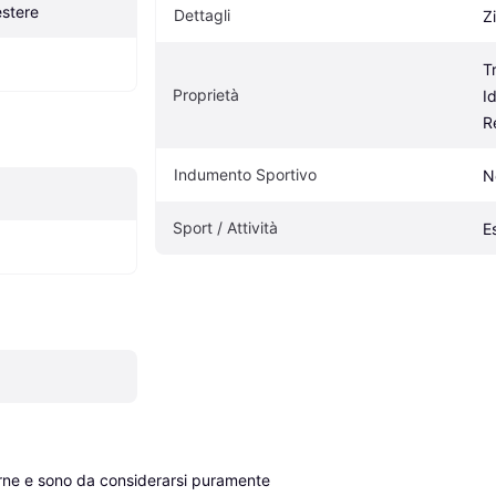
estere
Dettagli
Z
T
Proprietà
Id
R
Indumento Sportivo
N
Sport / Attività
E
erne e sono da considerarsi puramente 