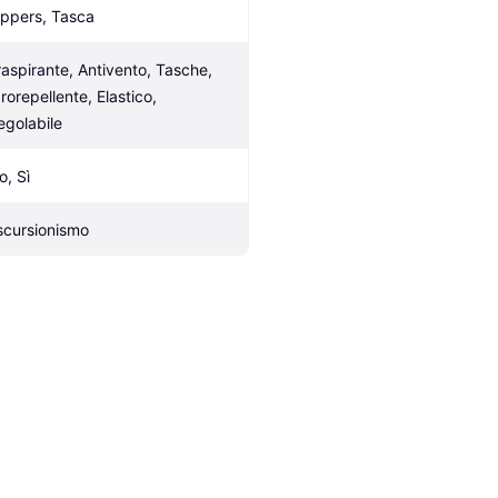
ippers, Tasca
raspirante, Antivento, Tasche, 
rorepellente, Elastico, 
egolabile
o, Sì
scursionismo