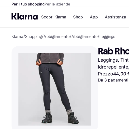
Per il tuo shopping
Per le aziende
Scopri Klarna
Shop
App
Assistenza
Klarna
/
Shopping
/
Abbigliamento
/
Abbigliamento
/
Leggings
Opzioni di pagame
Negozi
Opzioni di pagamen
Booking.c
Rab Rho
Paga ora
Unieuro
Paga in 3 rate
Media Wor
Leggings, Tint
Paga dopo 30 giorni
eBay
Finanziamento
Zalando
Idrorepellente
Prezzo
44,00 
Da 3 pagamenti 
Elenco negozi