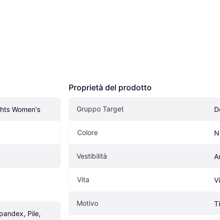
Proprietà del prodotto
Gruppo Target
hts Women's
D
Colore
N
Vestibilità
A
Vita
V
Motivo
T
andex, Pile, 