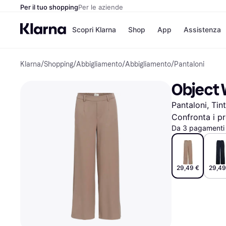
Per il tuo shopping
Per le aziende
Scopri Klarna
Shop
App
Assistenza
Klarna
/
Shopping
/
Abbigliamento
/
Abbigliamento
/
Pantaloni
Opzioni di pagame
Negozi
Opzioni di pagamen
Booking.c
Object 
Paga ora
Unieuro
Paga in 3 rate
Media Wor
Pantaloni, Tin
Paga dopo 30 giorni
eBay
Finanziamento
Zalando
Confronta i pr
Da 3 pagamenti 
Elenco negozi
29,49 €
29,49