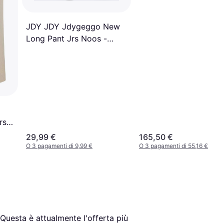
JDY JDY Jdygeggo New
Long Pant Jrs Noos -
Marrone Chocolate Brown
990
rs -
29,99 €
165,50 €
O 3 pagamenti di 9,99 €
O 3 pagamenti di 55,16 €
 Questa è attualmente l'offerta più 