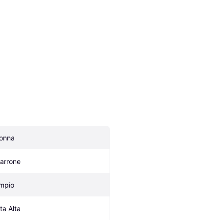
onna
arrone
mpio
ta Alta