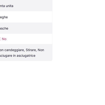
inta unita
ieghe
asche
No
on candeggiare, Stirare, Non 
sciugare in asciugatrice