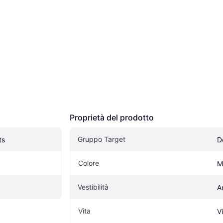
Proprietà del prodotto
Gruppo Target
ts
D
Colore
M
Vestibilità
A
Vita
Vi