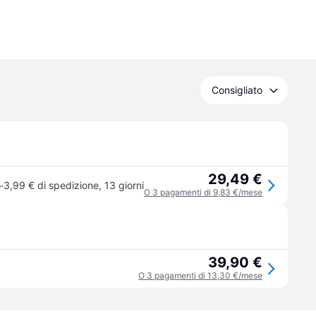
Consigliato
29,49 €
·
o
3,99 € di spedizione
,
13 giorni
O 3 pagamenti di 9,83 €/mese
39,90 €
O 3 pagamenti di 13,30 €/mese