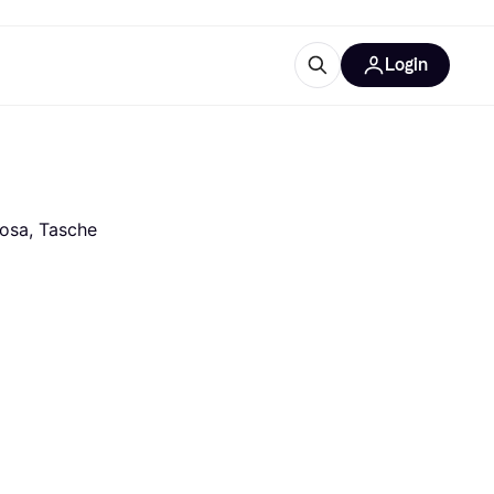
Login
Approfondimenti
ure per ufficio
re
Cos'è Klarna?
cosa, Tasche
categorie