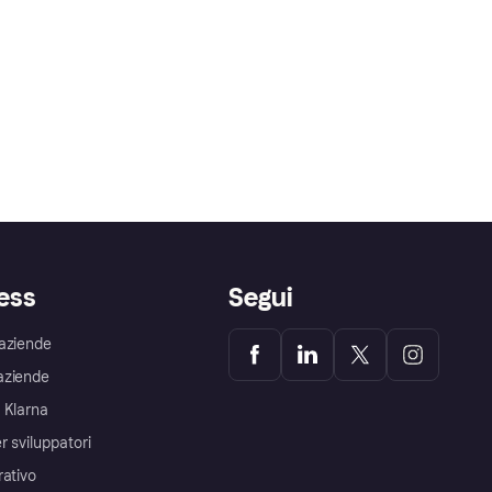
ess
Segui
aziende
aziende
 Klarna
r sviluppatori
rativo