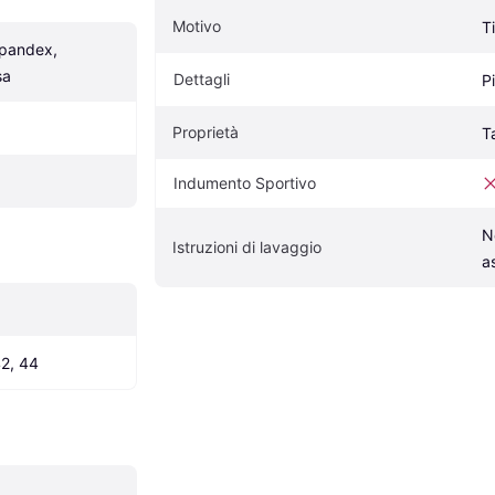
Motivo
T
pandex, 
sa
Dettagli
P
Proprietà
T
Indumento Sportivo
N
Istruzioni di lavaggio
a
42, 44