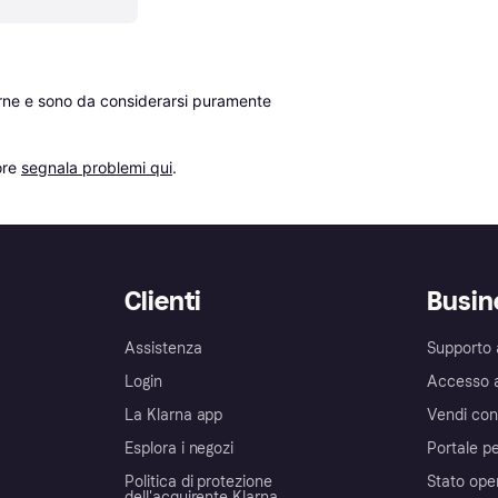
erne e sono da considerarsi puramente 
re 
segnala problemi qui
.
Clienti
Busin
Assistenza
Supporto 
Login
Accesso 
La Klarna app
Vendi con
Esplora i negozi
Portale pe
Politica di protezione
Stato ope
dell'acquirente Klarna