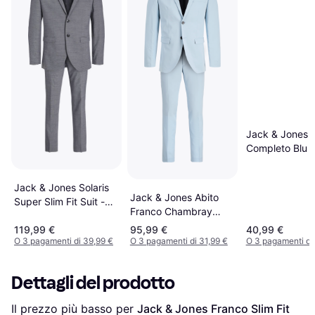
Jack & Jones G
Completo Blu 
Jack & Jones Solaris
Jack & Jones Abito
Super Slim Fit Suit -
Franco Chambray
Grey/Light Grey
Blue
119,99 €
95,99 €
40,99 €
Melange
O 3 pagamenti di 39,99 €
O 3 pagamenti di 31,99 €
O 3 pagamenti di
Dettagli del prodotto
Il prezzo più basso per 
Jack & Jones Franco Slim Fit 