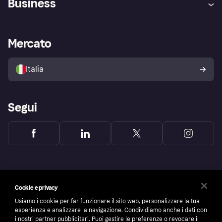
Business
Login
Promessa di protezione contro
le frodi
Supporto aziende
Portale per sviluppatori
La Klarna app
Impostazioni sulla privacy
Accesso aziende
Stato operativo
Mercato
Esplora i negozi
Il tuo diritto di recesso
Vendi con Klarna
Piattaforme e partner
Politica di protezione
dell'acquirente Klarna
Italia
Segui
Cookie e privacy
Usiamo i cookie per far funzionare il sito web, personalizzare la tua
esperienza e analizzare la navigazione. Condividiamo anche i dati con
i nostri partner pubblicitari. Puoi gestire le preferenze o revocare il