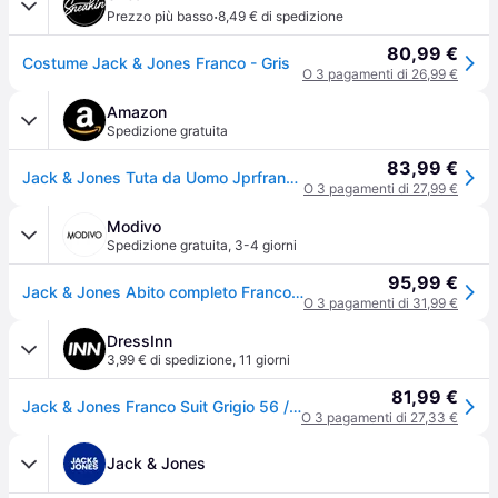
·
Prezzo più basso
8,49 € di spedizione
80,99 €
Costume Jack & Jones Franco - Gris
O 3 pagamenti di 26,99 €
Amazon
Spedizione gratuita
83,99 €
Jack & Jones Tuta da Uomo Jprfranco Suit Noos, Grigio Chiaro mélange/vestibilità: Super Slim Fit, 60
O 3 pagamenti di 27,99 €
Modivo
Spedizione gratuita
,
3-4 giorni
95,99 €
Jack & Jones Abito completo Franco 12181339 Grigio Super Slim Fit
O 3 pagamenti di 31,99 €
DressInn
3,99 € di spedizione
,
11 giorni
81,99 €
Jack & Jones Franco Suit Grigio 56 / Regular Uomo
O 3 pagamenti di 27,33 €
Jack & Jones