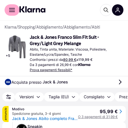
Per il tuo shopping
Per le aziende
Klarna
/
Shopping
/
Abbigliamento
/
Abbigliamento
/
Abiti
Jack & Jones Franco Slim Fit Suit - 
Grey/Light Grey Melange
Abito, Tinta unita, Materiale: Viscosa, Poliestere, 
Elastane/Lycra/Spandex, Tasche
+
5
Confronta i prezzi da
80,99 €
a
119,99 €
Da 3 pagamenti di 26,99 € con
Prova pagamenti flessibili*
Jack & Jones
Acquista presso 
Versioni
Taglia (EU)
Consigliato
Prez
Modivo
annuncio
95,99 €
Spedizione gratuita
,
3-4 giorni
O 3 pagamenti di 31,99 €
Jack & Jones Abito completo Franco 12181339 Grigio Super Slim Fit
Sneakin