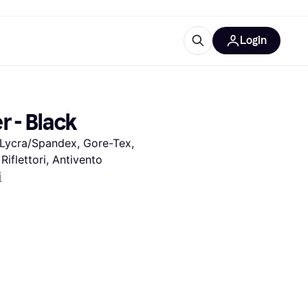
Login
Approfondimenti
ure per ufficio
re
Cos'è Klarna?
r - Black
/Lycra/Spandex, Gore-Tex, 
Riflettori, Antivento
i
categorie