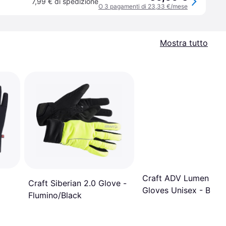
7,99 € di spedizione
O 3 pagamenti di 23,33 €/mese
Mostra tutto
Craft ADV Lumen Fle
Craft Siberian 2.0 Glove -
Gloves Unisex - Black
Flumino/Black