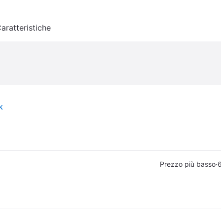
aratteristiche
k
·
Prezzo più basso
6