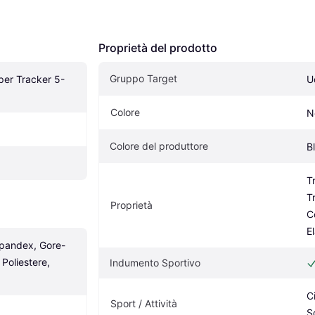
Proprietà del prodotto
Gruppo Target
per Tracker 5-
U
Colore
N
Colore del produttore
B
Tr
T
Proprietà
C
E
Spandex, Gore-
Poliestere, 
Indumento Sportivo
C
Sport / Attività
S