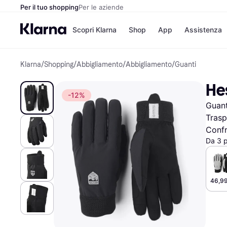
Per il tuo shopping
Per le aziende
Scopri Klarna
Shop
App
Assistenza
Klarna
/
Shopping
/
Abbigliamento
/
Abbigliamento
/
Guanti
Opzioni di pagame
Negozi
Opzioni di pagamen
Booking.c
He
Paga ora
Unieuro
-12%
Paga in 3 rate
Media Wor
Guant
Paga dopo 30 giorni
eBay
Finanziamento
Zalando
Trasp
Confr
Da 3 
Elenco negozi
46,99