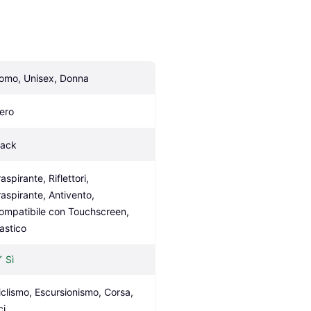
omo, Unisex, Donna
ero
lack
aspirante, Riflettori, 
raspirante, Antivento, 
ompatibile con Touchscreen, 
lastico
Sì
iclismo, Escursionismo, Corsa, 
ci