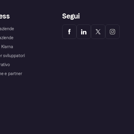
ess
Segui
aziende
aziende
 Klarna
r sviluppatori
rativo
me e partner