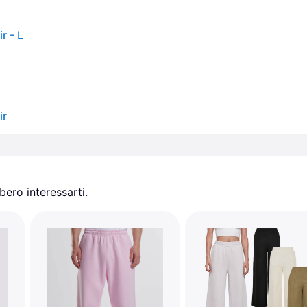
r - L
ir
ero interessarti.