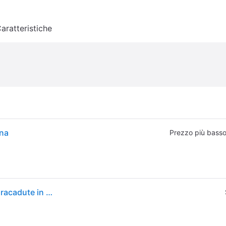
aratteristiche
nna
Prezzo più bass
Dámské kalhoty Urban Classics Donna Pantaloni paracadute in cotone nero - 5XL