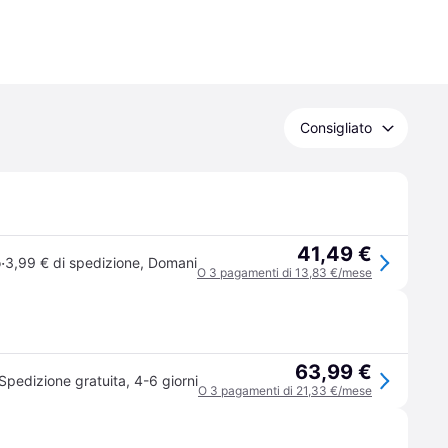
Consigliato
41,49 €
·
o
3,99 € di spedizione
,
Domani
O 3 pagamenti di 13,83 €/mese
63,99 €
Spedizione gratuita
,
4-6 giorni
O 3 pagamenti di 21,33 €/mese