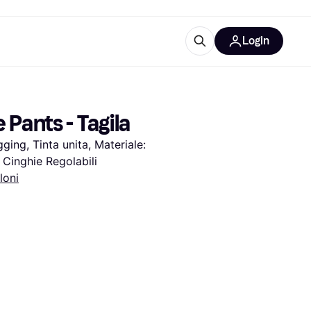
Login
Approfondimenti
ure per ufficio
re
Cos'è Klarna?
Pants - Tagila
ing, Tinta unita, Materiale: 
 Cinghie Regolabili
loni
categorie