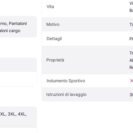
Vi
Vita
B
rno, Pantaloni 
Motivo
T
aloni cargo
Dettagli
P
T
Proprietà
A
R
Indumento Sportivo
Istruzioni di lavaggio
3
XXL, 3XL, 4XL, 