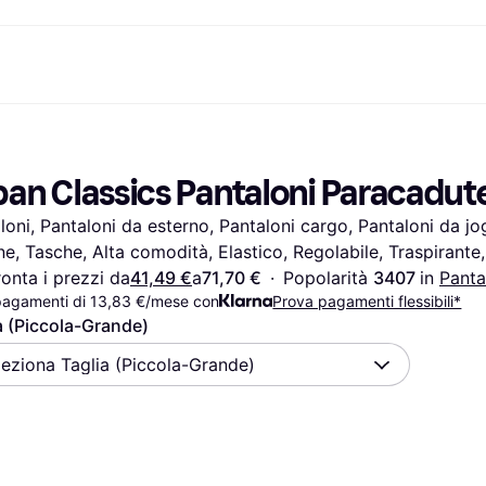
nto
Acquista e confronta i prezzi
Acquisti e ricompense
Servizi bancari
Mobile
Fotografie
Attrezzat
to
om
Saldi
Cashback
Carta Klarna
Giochi e Intrattenimento
eSIM per viaggia
an Classics Pantaloni Paracadute 
Salute & Bellezza
Esplora i negozi
Saldo
Telefoni & Wearable
ld
Abbigliamento
Abbonamento
Conto di risparmio
Bambini e Famiglia
loni, Pantaloni da esterno, Pantaloni cargo, Pantaloni da jogg
Giocattoli
Deposito flessibile
Trasporti Motorizzati
Case e Interni
Conto deposito vincolato
Giardino e Patio
e, Tasche, Alta comodità, Elastico, Regolabile, Traspirante,
Audio e Video
Elettrodomestici da
onta i prezzi da
41,49 €
a
71,70 €
·
Popolarità 
3407 
in 
Panta
Sport e Outdoor
Cucina
pagamenti di 13,83 €/mese con
Prova pagamenti flessibili*
Informatica
Elettrodomestici
a (Piccola-Grande)
Fai da te
Libri, Film e Musica
Tutte le 
leziona Taglia (Piccola-Grande)