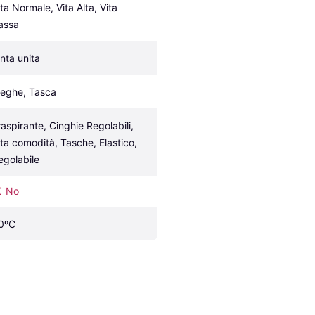
ta Normale, Vita Alta, Vita 
assa
inta unita
ieghe, Tasca
raspirante, Cinghie Regolabili, 
lta comodità, Tasche, Elastico, 
egolabile
No
0ºC