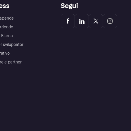
ess
Segui
aziende
aziende
 Klarna
r sviluppatori
rativo
me e partner