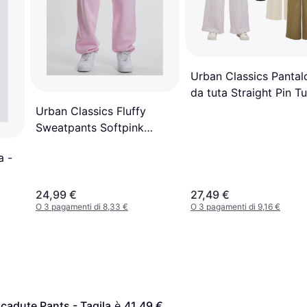
Urban Classics Pantal
da tuta Straight Pin T
Sweat Pants - Beige
Urban Classics Fluffy
Sweatpants Softpink
Pants - Rosa
a -
24,99 €
27,49 €
O 3 pagamenti di 8,33 €
O 3 pagamenti di 9,16 €
cadute Pants - Tagila
 è 
41,49 €
. 