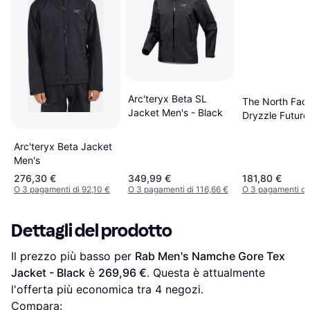
Arc'teryx Beta SL
The North Fac
Jacket Men's - Black
Dryzzle Futurel
Nero
Arc'teryx Beta Jacket
Men's
276,30 €
349,99 €
181,80 €
O 3 pagamenti di 92,10 €
O 3 pagamenti di 116,66 €
O 3 pagamenti di
Dettagli del prodotto
Il prezzo più basso per 
Rab Men's Namche Gore Tex 
Jacket - Black
 è 
269,96 €
. Questa è attualmente 
l'offerta più economica tra 
4
 negozi.
Compara: