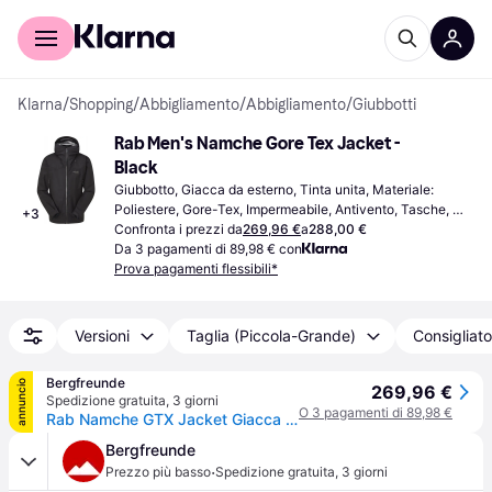
Per il tuo shopping
Per le aziende
Klarna
/
Shopping
/
Abbigliamento
/
Abbigliamento
/
Giubbotti
Rab Men's Namche Gore Tex Jacket - 
Black
Giubbotto, Giacca da esterno, Tinta unita, Materiale: 
Poliestere, Gore-Tex, Impermeabile, Antivento, Tasche, 
+
3
Cappuccio, Traspirante, Durevole
Confronta i prezzi da
269,96 €
a
288,00 €
Da 3 pagamenti di 89,98 € con
Prova pagamenti flessibili*
Versioni
Taglia (Piccola-Grande)
Consigliato
Bergfreunde
annuncio
269,96 €
Spedizione gratuita
,
3 giorni
O 3 pagamenti di 89,98 €
Rab Namche GTX Jacket Giacca antipioggia Uomo (XL, nero) - Nero
Bergfreunde
·
Prezzo più basso
Spedizione gratuita
,
3 giorni