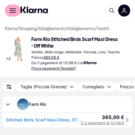
Per il tuo shopping
Per le aziende
Klarna
/
Shopping
/
Abbigliamento
/
Abbigliamento
/
Vestiti
Farm Rio Stitched Birds Scarf Maxi Dress 
- Off White
Vestito, Abito lungo, Materiale: Viscosa, Lino, Tasche
Prezzo
365,00 €
+
2
Da 3 pagamenti di 121,66 € con
Prova pagamenti flessibili*
Taglia (Piccola-Grande)
Consigliato
Prezzo 
Farm Rio
365,00 €
Stitched Birds Scarf Maxi Dress, STITCHED BIRDS SCARFS OFF-WHITE / XS
O 3 pagamenti di 121,66 €