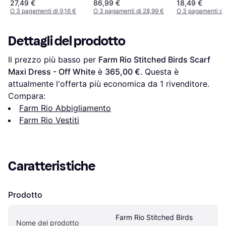
27,49 €
86,99 €
18,49 €
Blanc
O 3 pagamenti di 9,16 €
O 3 pagamenti di 28,99 €
O 3 pagamenti di 
Dettagli del prodotto
Il prezzo più basso per 
Farm Rio Stitched Birds Scarf 
Maxi Dress - Off White
 è 
365,00 €
. Questa è 
attualmente l'offerta più economica da 1 rivenditore.
Compara:
Farm Rio Abbigliamento
Farm Rio Vestiti
Caratteristiche
Prodotto
Farm Rio Stitched Birds 
Nome del prodotto