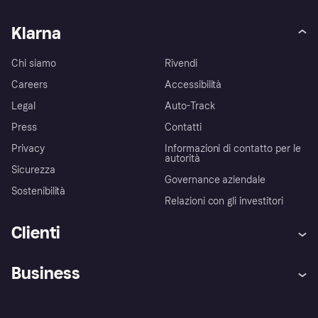
Klarna
Chi siamo
Rivendi
Careers
Accessibilità
Legal
Auto-Track
Press
Contatti
Privacy
Informazioni di contatto per le
autorità
Sicurezza
Governance aziendale
Sostenibilità
Relazioni con gli investitori
Clienti
Assistenza
Arbitro bancario
Business
Login
Promessa di protezione contro
le frodi
Supporto aziende
Portale per sviluppatori
La Klarna app
Impostazioni sulla privacy