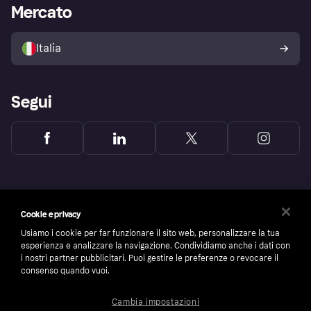
Accesso aziende
Stato operativo
Mercato
Esplora i negozi
Il tuo diritto di recesso
Vendi con Klarna
Piattaforme e partner
Politica di protezione
dell'acquirente Klarna
Italia
Segui
Cookie e privacy
Usiamo i cookie per far funzionare il sito web, personalizzare la tua
esperienza e analizzare la navigazione. Condividiamo anche i dati con
i nostri partner pubblicitari. Puoi gestire le preferenze o revocare il
consenso quando vuoi.
Cambia impostazioni