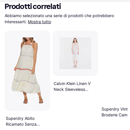
Prodotti correlati
Abbiamo selezionato una serie di prodotti che potrebbero 
interessarti.
Mostra tutto
Calvin Klein Linen V
Neck Sleeveless
Dress White Sand
Superdry Vint
Broderie Cami 
Superdry Abito
Red
Ricamato Senza
Maniche Da Donna -