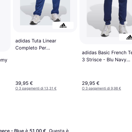
adidas Tuta Linear
Completo Per
adidas Basic French T
L'allenamento - Dark Blue
3 Strisce - Blu Navy
emy
Bianco
39,95 €
29,95 €
O 3 pagamenti di 13,31 €
O 3 pagamenti di 9,98 €
eece - Blue
 è 
51,00 €
. Questa è 