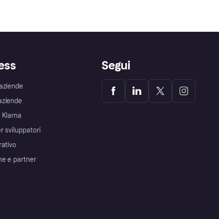
ess
Segui
aziende
aziende
 Klarna
r sviluppatori
rativo
me e partner