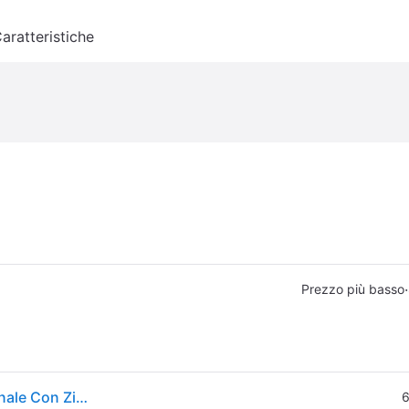
aratteristiche
·
Prezzo più basso
Tuta Da Uomo Adidas Completa Intera Felpata Invernale Con Zip Sportiva S M L
6