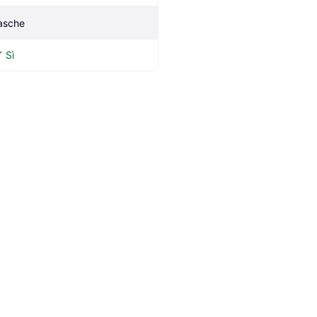
asche
Sì