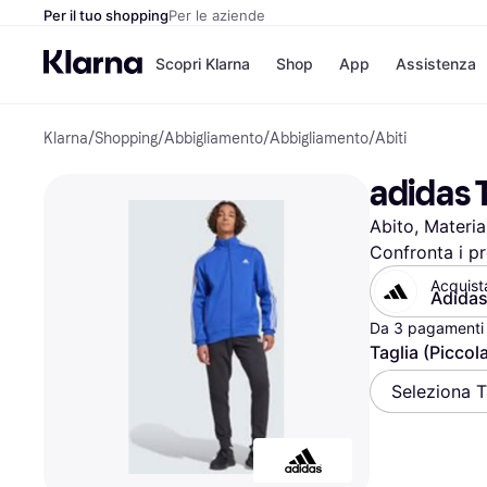
Per il tuo shopping
Per le aziende
Scopri Klarna
Shop
App
Assistenza
Klarna
/
Shopping
/
Abbigliamento
/
Abbigliamento
/
Abiti
Opzioni di pagame
Negozi
Opzioni di pagamen
Booking.c
adidas T
Paga ora
Unieuro
Paga in 3 rate
Media Wor
Abito, Materia
Paga dopo 30 giorni
eBay
Finanziamento
Zalando
Confronta i pr
Acquist
Adida
Da 3 pagamenti 
Elenco negozi
Taglia (Picco
Seleziona T