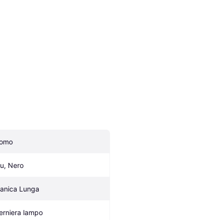
omo
lu, Nero
anica Lunga
erniera lampo