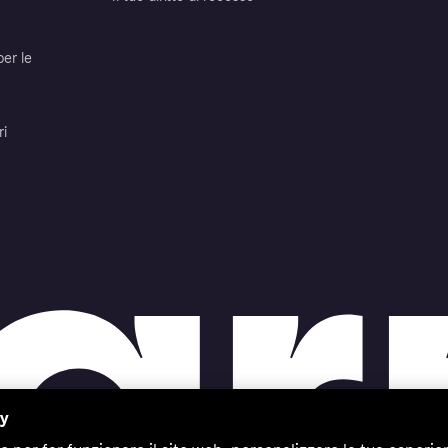
per le
ri
cy