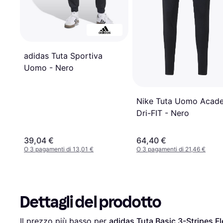
adidas Tuta Sportiva
Uomo - Nero
Nike Tuta Uomo Acad
Dri-FIT - Nero
39,04 €
64,40 €
O 3 pagamenti di 13,01 €
O 3 pagamenti di 21,46 €
Dettagli del prodotto
Il prezzo più basso per 
adidas Tuta Basic 3-Stripes Fl