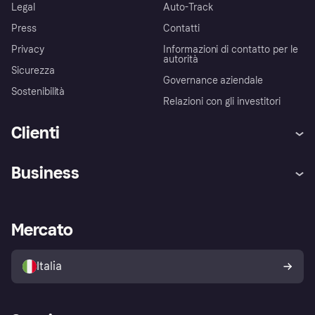
Legal
Auto-Track
Press
Contatti
Privacy
Informazioni di contatto per le
autorità
Sicurezza
Governance aziendale
Sostenibilità
Relazioni con gli investitori
Clienti
Assistenza
Arbitro bancario
Business
Login
Promessa di protezione contro
le frodi
Supporto aziende
Portale per sviluppatori
La Klarna app
Impostazioni sulla privacy
Accesso aziende
Stato operativo
Mercato
Esplora i negozi
Il tuo diritto di recesso
Vendi con Klarna
Piattaforme e partner
Politica di protezione
dell'acquirente Klarna
Italia