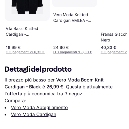
Vero Moda Knitted
Cardigan VMLEA -
Cloud Dancer
Vila Basic Knitted
Fransa Giacche
Cardigan -
Nero
Black/Black
18,99 €
24,90 €
40,33 €
O 3 pagamenti di 6,33 €
O 3 pagamenti di 8,30 €
O 3 pagamenti di
Dettagli del prodotto
Il prezzo più basso per 
Vero Moda Boom Knit 
Cardigan - Black
 è 
26,99 €
. Questa è attualmente 
l'offerta più economica tra 
3
 negozi.
Compara:
Vero Moda Abbigliamento
Vero Moda Cardigan