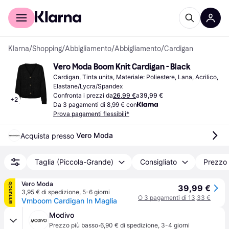
Per il tuo shopping
Per le aziende
Klarna
/
Shopping
/
Abbigliamento
/
Abbigliamento
/
Cardigan
Vero Moda Boom Knit Cardigan - Black
Cardigan, Tinta unita, Materiale: Poliestere, Lana, Acrilico, 
Elastane/Lycra/Spandex
Confronta i prezzi da
26,99 €
a
39,99 €
+
2
Da 3 pagamenti di 8,99 € con
Prova pagamenti flessibili*
Vero Moda
Acquista presso 
Taglia (Piccola-Grande)
Consigliato
Prezzo 
Vero Moda
annuncio
39,99 €
3,95 € di spedizione
,
5-6 giorni
O 3 pagamenti di 13,33 €
Vmboom Cardigan In Maglia
Modivo
·
Prezzo più basso
6,90 € di spedizione
,
3-4 giorni