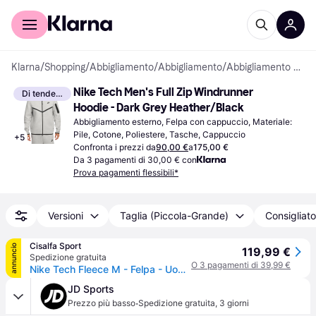
Per il tuo shopping
Per le aziende
Klarna
/
Shopping
/
Abbigliamento
/
Abbigliamento
/
Abbigliamento esterno
Nike Tech Men's Full Zip Windrunner 
Di tendenza
Hoodie - Dark Grey Heather/Black
Abbigliamento esterno, Felpa con cappuccio, Materiale: 
Pile, Cotone, Poliestere, Tasche, Cappuccio
+
5
Confronta i prezzi da
90,00 €
a
175,00 €
Da 3 pagamenti di 30,00 € con
Prova pagamenti flessibili*
Versioni
Taglia (Piccola-Grande)
Consigliato
Cisalfa Sport
annuncio
119,99 €
Spedizione gratuita
O 3 pagamenti di 39,99 €
Nike Tech Fleece M - Felpa - Uomo - Grigio - S
JD Sports
·
Prezzo più basso
Spedizione gratuita
,
3 giorni