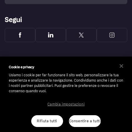
Segui
Cookie e privacy
Usiamo i cookie per far funzionare il sito web, personalizzare la tua
esperienza e analizzare la navigazione. Condividiamo anche i dati con
i nostri partner pubblicitari. Puoi gestire le preferenze o revocare il
consenso quando vuoi.
Cambia impostazioni
Copyright © 2005-2026 Klarna Bank AB (publ). Headquarters: Stockholm, Sweden. All
rights reserved. Klarna Bank AB (publ). Sveavägen 46, 111 34 Stockholm. Organization
number: 556737-0431
Rifiuta tutti
Consentire a tutti
Cookies
Klarna.com