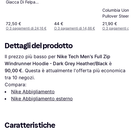
Giacca Di Felpa
- Nero
Regular Fit Nero
Columbia Uom
Pullover Steen
Mountain Half 
72,50 €
44 €
21,90 €
- Blu
O 3 pagamenti di 24,16 €
O 3 pagamenti di 14,66 €
O 3 pagamenti di
Dettagli del prodotto
Il prezzo più basso per 
Nike Tech Men's Full Zip 
Windrunner Hoodie - Dark Grey Heather/Black
 è 
90,00 €
. Questa è attualmente l'offerta più economica 
tra 
10
 negozi.
Compara:
Nike Abbigliamento
Nike Abbigliamento esterno
Caratteristiche