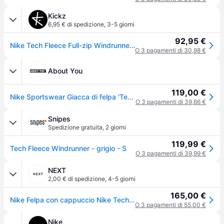
Kickz
6,95 € di spedizione
,
3-5 giorni
92,95 €
Nike Tech Fleece Full-zip Windrunner Giacca Con Cappuccio Grigio C063 - grey - S
O 3 pagamenti di 30,98 €
About You
119,00 €
Nike Sportswear Giacca di felpa 'Tech Fleece' grigio scuro / grigio sfumato / nero
O 3 pagamenti di 39,66 €
Snipes
Spedizione gratuita
,
2 giorni
119,99 €
Tech Fleece Windrunner - grigio - S
O 3 pagamenti di 39,99 €
NEXT
2,00 € di spedizione
,
4-5 giorni
165,00 €
Nike Felpa con cappuccio Nike Tech Fleece Zip Through
O 3 pagamenti di 55,00 €
Nike