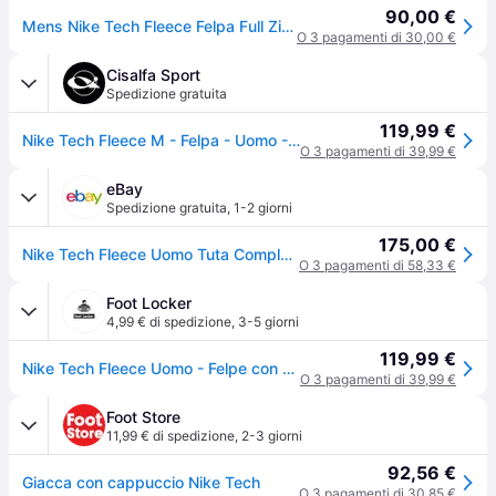
90,00 €
Mens Nike Tech Fleece Felpa Full Zip - Grigio, grigio - L
O 3 pagamenti di 30,00 €
Cisalfa Sport
Spedizione gratuita
119,99 €
Nike Tech Fleece M - Felpa - Uomo - Grigio - XL
O 3 pagamenti di 39,99 €
eBay
Spedizione gratuita
,
1-2 giorni
175,00 €
Nike Tech Fleece Uomo Tuta Completa Originale S M L Xl Grigio Zip Felpa Cappucci
O 3 pagamenti di 58,33 €
Foot Locker
4,99 € di spedizione
,
3-5 giorni
119,99 €
Nike Tech Fleece Uomo - Felpe con cappuccio Grigio - Taglia XS - Grey
O 3 pagamenti di 39,99 €
Foot Store
11,99 € di spedizione
,
2-3 giorni
92,56 €
Giacca con cappuccio Nike Tech
O 3 pagamenti di 30,85 €