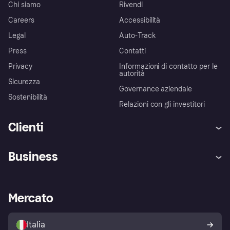
Chi siamo
Rivendi
Careers
Accessibilità
Legal
Auto-Track
Press
Contatti
Privacy
Informazioni di contatto per le
autorità
Sicurezza
Governance aziendale
Sostenibilità
Relazioni con gli investitori
Clienti
Assistenza
Arbitro bancario
Business
Login
Promessa di protezione contro
le frodi
Supporto aziende
Portale per sviluppatori
La Klarna app
Impostazioni sulla privacy
Accesso aziende
Stato operativo
Mercato
Esplora i negozi
Il tuo diritto di recesso
Vendi con Klarna
Piattaforme e partner
Politica di protezione
dell'acquirente Klarna
Italia