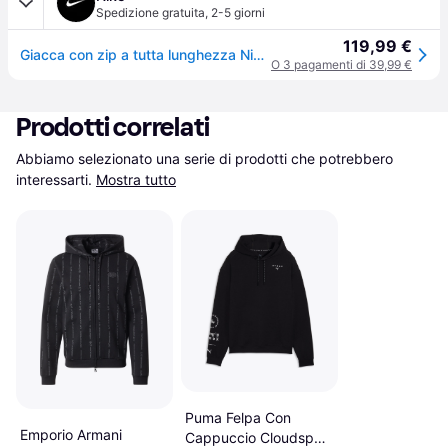
Spedizione gratuita
,
2-5 giorni
119,99 €
Giacca con zip a tutta lunghezza Nike Tech Fleece Windrunner – Uomo - Grigio - L
O 3 pagamenti di 39,99 €
Prodotti correlati
Abbiamo selezionato una serie di prodotti che potrebbero 
interessarti.
Mostra tutto
Puma Felpa Con
Emporio Armani
Cappuccio Cloudspun