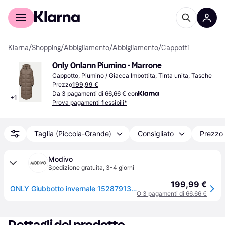
Per il tuo shopping
Per le aziende
Klarna
/
Shopping
/
Abbigliamento
/
Abbigliamento
/
Cappotti
Only Onlann Piumino - Marrone
Cappotto, Piumino / Giacca Imbottita, Tinta unita, Tasche
Prezzo
199,99 €
Da 3 pagamenti di 66,66 € con
+
1
Prova pagamenti flessibili*
Taglia (Piccola-Grande)
Consigliato
Prezzo 
Modivo
Spedizione gratuita
,
3-4 giorni
199,99 €
ONLY Giubbotto invernale 15287913 Marrone Regular Fit
O 3 pagamenti di 66,66 €