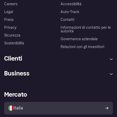
Careers
Accessibilità
Legal
Auto-Track
Press
Contatti
Privacy
Informazioni di contatto per le
autorità
Sicurezza
Governance aziendale
Sostenibilità
Relazioni con gli investitori
Clienti
Assistenza
Arbitro bancario
Business
Login
Promessa di protezione contro
le frodi
Supporto aziende
Portale per sviluppatori
La Klarna app
Impostazioni sulla privacy
Accesso aziende
Stato operativo
Mercato
Esplora i negozi
Il tuo diritto di recesso
Vendi con Klarna
Piattaforme e partner
Politica di protezione
dell'acquirente Klarna
Italia