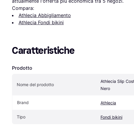
attualmente l'offerta più economica tra 
5
 negozi.
Compara:
Athlecia Abbigliamento
Athlecia Fondi bikini
Caratteristiche
Prodotto
Athlecia Slip Co
Nome del prodotto
Nero
Brand
Athlecia
Tipo
Fondi bikini