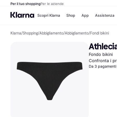
Per il tuo shopping
Per le aziende
Scopri Klarna
Shop
App
Assistenza
Klarna
/
Shopping
/
Abbigliamento
/
Abbigliamento
/
Fondi bikini
Opzioni di pagame
Negozi
Opzioni di pagamen
Booking.c
Athleci
Paga ora
Unieuro
Paga in 3 rate
Media Wor
Fondo bikini
Paga dopo 30 giorni
eBay
Finanziamento
Zalando
Confronta i pr
Da 3 pagamenti 
Elenco negozi