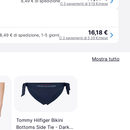
8,49 € di spedizione
O 3 pagamenti di 5,19 €/mese
16,18 €
8,49 € di spedizione
,
1-5 giorni
O 3 pagamenti di 5,39 €/mese
Mostra tutto
Tommy Hilfiger Bikini
Bottoms Side Tie - Dark