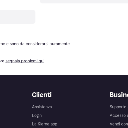
erne e sono da considerarsi puramente 
re 
segnala problemi qui
.
Clienti
Busin
Assistenza
Supporto 
Login
Accesso 
La Klarna app
Vendi con