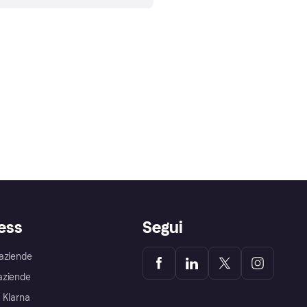
ess
Segui
aziende
aziende
 Klarna