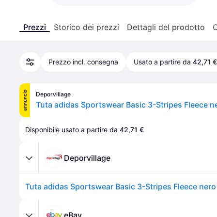
Prezzi
Storico dei prezzi
Dettagli del prodotto
C
Prezzo incl. consegna
Usato a partire da
42,71 €
annuncio
Deporvillage
Disponibile usato a partire da 
42,71 €
Deporvillage
eBay