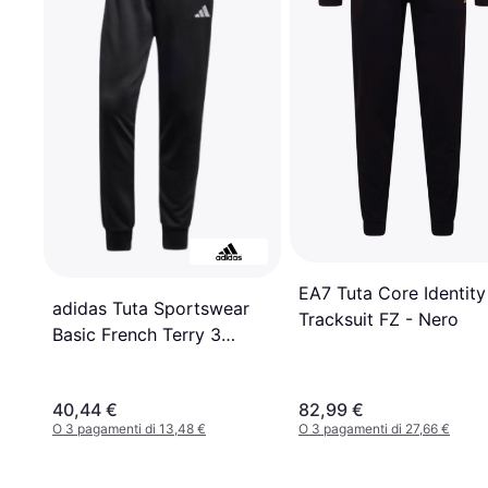
EA7 Tuta Core Identity
adidas Tuta Sportswear
Tracksuit FZ - Nero
Basic French Terry 3
Stripes - Grigio
40,44 €
82,99 €
O 3 pagamenti di 13,48 €
O 3 pagamenti di 27,66 €