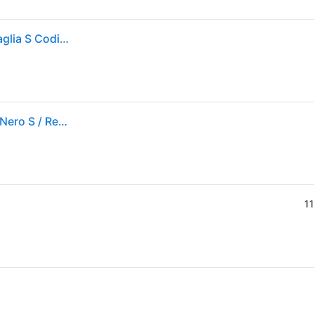
Adidas Tuta Da Uomo Basic 3-stripes Fleece Nera Taglia S Codice Ji8878
Adidas Sportswear Basic 3 Stripes Fleece Tracksuit Nero S / Regular Uomo
11