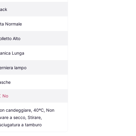
lack
ita Normale
olletto Alto
anica Lunga
erniera lampo
asche
No
on candeggiare, 40ºC, Non 
vare a secco, Stirare, 
sciugatura a tamburo