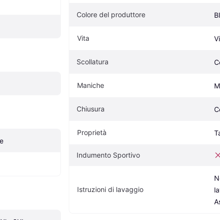
Colore del produttore
B
Vita
V
Scollatura
C
Maniche
M
Chiusura
C
Proprietà
T
re
Indumento Sportivo
N
Istruzioni di lavaggio
la
A