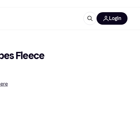
Login
Approfondimenti
ure per ufficio
re
Cos'è Klarna?
pes Fleece 
tere
categorie