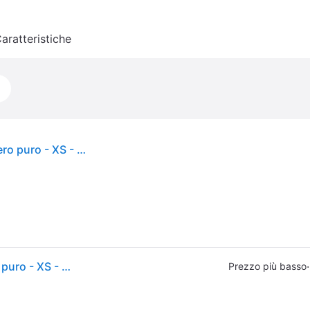
aratteristiche
Tuta adidas Sportswear Basic 3-Stripes Fleece nero puro - XS - Black
Tuta adidas Sportswear Basic 3-Stripes Fleece nero puro - XS - Black
·
Prezzo più basso