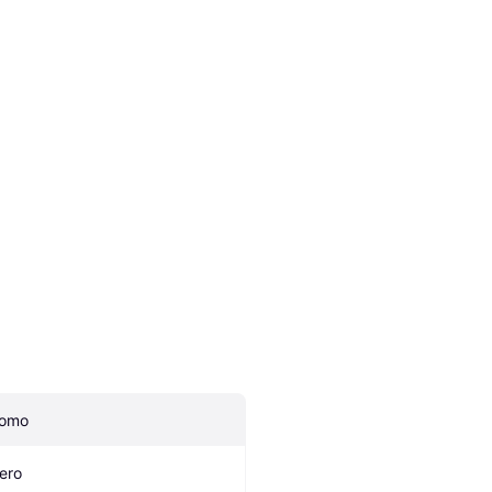
omo
ero