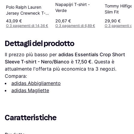
Napapijri T-shirt -
Tommy Hilfiger 
Polo Ralph Lauren
Verde
Slim Fit
Jersey Crewneck T-
shirt - White
43,09 €
20,67 €
29,90 €
O 3 pagamenti di 14,36 €
O 3 pagamenti di 6,89 €
O 3 pagamenti di 
Dettagli del prodotto
Il prezzo più basso per 
adidas Essentials Crop Short 
Sleeve T-shirt - Nero/Bianco
 è 
17,50 €
. Questa è 
attualmente l'offerta più economica tra 
3
 negozi.
Compara:
adidas Abbigliamento
adidas Magliette
Caratteristiche