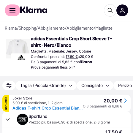
Per il tuo shopping
Per le aziende
Klarna
/
Shopping
/
Abbigliamento
/
Abbigliamento
/
Magliette
adidas Essentials Crop Short Sleeve T-
shirt - Nero/Bianco
Maglietta, Materiale: Jersey, Cotone
Confronta i prezzi da
17,50 €
a
20,00 €
Da 3 pagamenti di 5,83 € con
Prova pagamenti flessibili*
Taglia (Piccola-Grande)
Consigliato
Prezzo 
Joker Store
annuncio
20,00 €
5,90 € di spedizione
,
1-2 giorni
O 3 pagamenti di 6,66 €
Adidas T-shirt Crop Essential Bianco M
Sportland
·
Prezzo più basso
6,90 € di spedizione
,
2-3 giorni
17,50 €