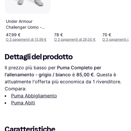
Under Armour
Challenger Uomo -
Castlerock/Bianco
47,99 €
78 €
70 €
O 3 pagamenti di 15,99 €
O 3 pagamenti di 26,00 €
O 3 pagamenti di
Dettagli del prodotto
Il prezzo più basso per 
Puma Completo per 
l'allenamento - grigio / bianco
 è 
85,00 €
. Questa è 
attualmente l'offerta più economica da 1 rivenditore.
Compara:
Puma Abbigliamento
Puma Abiti
Caratteristiche