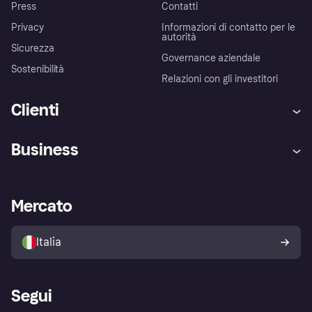
Press
Contatti
Privacy
Informazioni di contatto per le
autorità
Sicurezza
Governance aziendale
Sostenibilità
Relazioni con gli investitori
Clienti
Assistenza
Arbitro bancario
Business
Login
Promessa di protezione contro
le frodi
Supporto aziende
Portale per sviluppatori
La Klarna app
Impostazioni sulla privacy
Accesso aziende
Stato operativo
Mercato
Esplora i negozi
Il tuo diritto di recesso
Vendi con Klarna
Piattaforme e partner
Politica di protezione
dell'acquirente Klarna
Italia
Segui