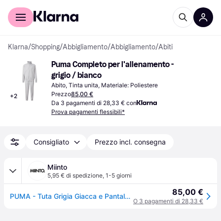
Per il tuo shopping
Per le aziende
Klarna
/
Shopping
/
Abbigliamento
/
Abbigliamento
/
Abiti
Puma Completo per l'allenamento - 
grigio / bianco
Abito, Tinta unita, Materiale: Poliestere
Prezzo
85,00 €
+
2
Da 3 pagamenti di 28,33 € con
Prova pagamenti flessibili*
Consigliato
Prezzo incl. consegna
Miinto
5,95 € di spedizione
,
1-5 giorni
85,00 €
PUMA - Tuta Grigia Giacca e Pantaloni Set - - Sport - Uomo - Grigio - M
O 3 pagamenti di 28,33 €