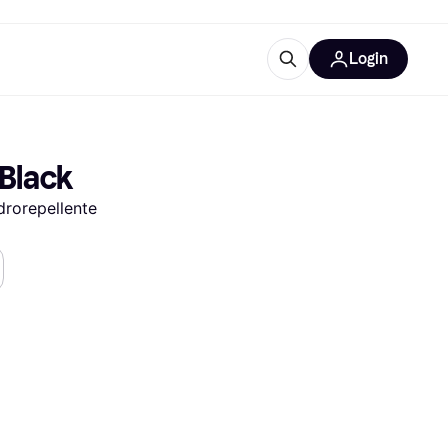
Login
Approfondimenti
ure per ufficio
re
Cos'è Klarna?
 Black
Idrorepellente
categorie