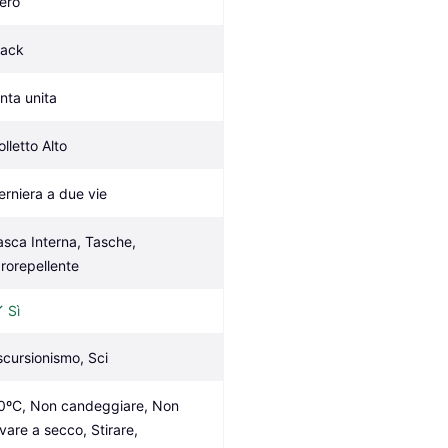
ero
lack
inta unita
olletto Alto
erniera a due vie
asca Interna, Tasche, 
drorepellente
Sì
scursionismo, Sci
0ºC, Non candeggiare, Non 
vare a secco, Stirare, 