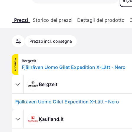
81,70
Prezzi
Storico dei prezzi
Dettagli del prodotto
C
Prezzo incl. consegna
annuncio
Bergzeit
Fjällräven Uomo Gilet Expedition X-Lätt - Nero
Bergzeit
Fjällräven Uomo Gilet Expedition X-Lätt - Nero
Kaufland.it