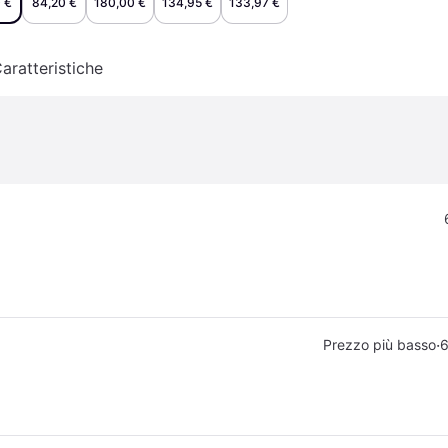
 €
84,20 €
180,00 €
134,95 €
133,97 €
aratteristiche
·
Prezzo più basso
6