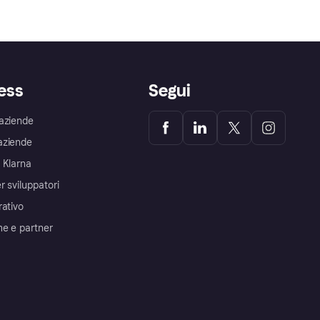
ess
Segui
aziende
aziende
 Klarna
r sviluppatori
rativo
me e partner