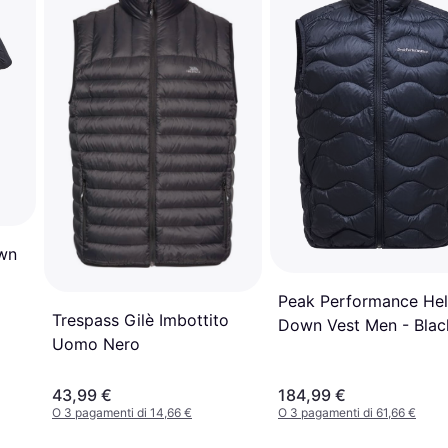
wn
Peak Performance He
Trespass Gilè Imbottito
Down Vest Men - Blac
Uomo Nero
43,99 €
184,99 €
O 3 pagamenti di 14,66 €
O 3 pagamenti di 61,66 €