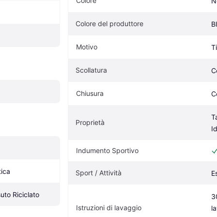
Colore
N
Colore del produttore
B
Motivo
T
Scollatura
C
Chiusura
C
T
Proprietà
I
Indumento Sportivo
tica
Sport / Attività
E
uto Riciclato
3
Istruzioni di lavaggio
la