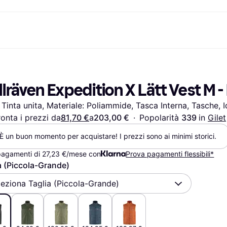
nto
Acquista e confronta i prezzi
Acquisti e ricompense
Servizi bancari
Mobile
Fotografie
Attrezzat
to
om
Saldi
Cashback
Carta Klarna
Giochi e Intrattenimento
eSIM per viaggia
llräven Expedition X Lätt Vest M -
Salute & Bellezza
Esplora i negozi
Saldo
Telefoni & Wearable
ld
Abbigliamento
Abbonamento
Conto di risparmio
Bambini e Famiglia
, Tinta unita, Materiale: Poliammide, Tasca Interna, Tasche, 
Giocattoli
Deposito flessibile
Trasporti Motorizzati
Case e Interni
Conto deposito vincolato
Giardino e Patio
onta i prezzi da
81,70 €
a
203,00 €
·
Popolarità 
339 
in 
Gilet
Audio e Video
Elettrodomestici da Cucina
È un buon momento per acquistare! I prezzi sono ai minimi storici.
Sport e Outdoor
Elettrodomestici
Informatica
Libri, Film e Musica
pagamenti di 27,23 €/mese con
Prova pagamenti flessibili*
Fai da te
Tutte le 
a (Piccola-Grande)
leziona Taglia (Piccola-Grande)