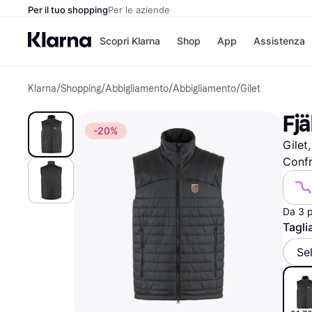
Per il tuo shopping
Per le aziende
Scopri Klarna
Shop
App
Assistenza
Klarna
/
Shopping
/
Abbigliamento
/
Abbigliamento
/
Gilet
Opzioni di pagame
Negozi
Opzioni di pagamen
Booking.c
Fjä
Paga ora
Unieuro
-20%
Paga in 3 rate
Media Wor
Gilet
Paga dopo 30 giorni
eBay
Finanziamento
Zalando
Confr
Da 3 
Elenco negozi
Tagli
Se