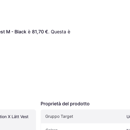
est M - Black
 è 
81,70 €
. Questa è 
Proprietà del prodotto
Gruppo Target
ion X Lätt Vest 
U