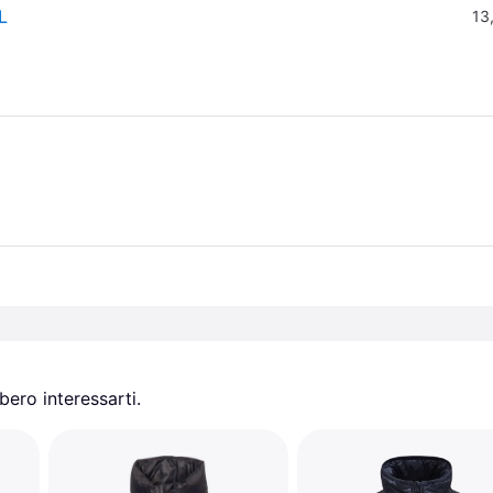
L
13
ero interessarti.