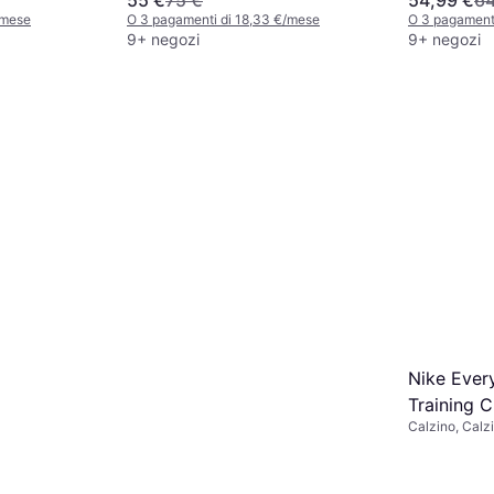
/mese
O 3 pagamenti di 18,33 €/mese
O 3 pagament
9+ negozi
9+ negozi
Nike Ever
Training 
Calzino, Calzi
- White/B
Materiale: Cot
Elastane/Lycr
Traspirante