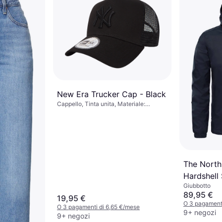
New Era Trucker Cap - Black
Cappello, Tinta unita, Materiale:
Cotone, Poliestere, Rete, Regolabile
The North
Hardshell 
Giubbotto
Black/Bia
89,95 €
19,95 €
O 3 pagamenti
O 3 pagamenti di 6,65 €/mese
9+ negozi
9+ negozi