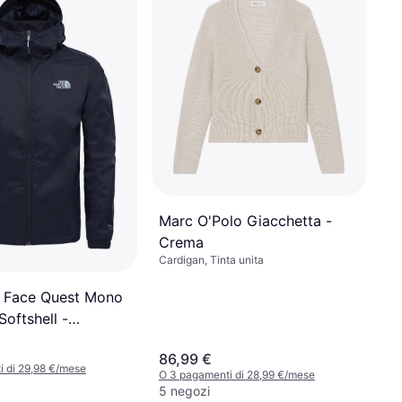
Marc O'Polo Giacchetta -
Crema
Cardigan, Tinta unita
 Face Quest Mono
Softshell -
nco
86,99 €
 di 29,98 €/mese
O 3 pagamenti di 28,99 €/mese
5 negozi