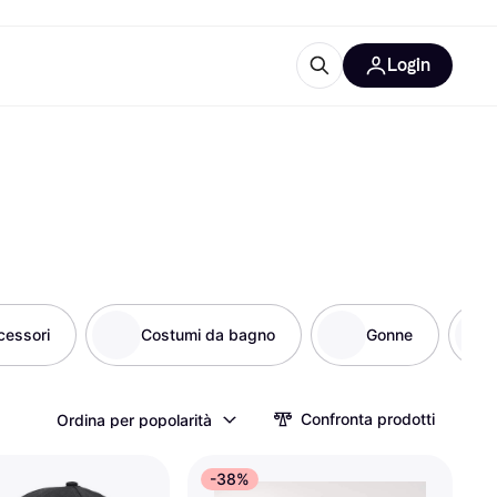
Login
Approfondimenti
ure per ufficio
re
Cos'è Klarna?
cessori
Costumi da bagno
Gonne
categorie
Confronta prodotti
Ordina per popolarità
-38%