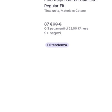
Regular Fit
Tinta unita, Materiale: Cotone
87 €
99 €
O 3 pagamenti di 29,00 €/mese
9+ negozi
Di tendenza
men's Essentials
 Long Racerback
midi, Materiale:
lack/White
a/Spandex, Cotone,
 di 9,66 €/mese