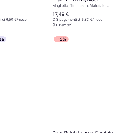
Maglietta, Tinta unita, Materiale:
Cotone
17,49 €
 di 6,50 €/mese
O 3 pagamenti di 5,83 €/mese
9+ negozi
za
-12%
Polo Ralph Lauren Camicia -