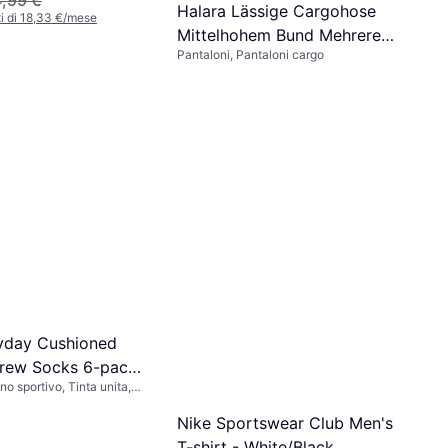
Halara Lässige Cargohose
i di 18,33 €/mese
Mittelhohem Bund Mehreren
Pantaloni, Pantaloni cargo
Taschen Gerolltem Saum -
44,95 €
Schwarz
Esaurito
yday Cushioned
Crew Socks 6-pack
no sportivo, Tinta unita,
lack
one, Nylon, Poliestere,
a/Spandex, Elastico,
Nike Sportswear Club Men's
T-shirt - White/Black