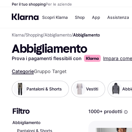
Per il tuo shopping
Per le aziende
Scopri Klarna
Shop
App
Assistenza
Klarna
/
Shopping
/
Abbigliamento
/
Abbigliamento
Opzioni di pagame
Negozi
Abbigliamento
Opzioni di pagamen
Booking.c
Paga ora
Unieuro
Paga in 3 rate
Media Wor
Prova i pagamenti flessibili con
Impara com
Paga dopo 30 giorni
eBay
Finanziamento
Zalando
Categorie
Gruppo Target
Pantaloni & Shorts
Vestiti
Abbi
Elenco negozi
Filtro
1000+ prodotti
Abbigliamento
Pantaloni & Shorts