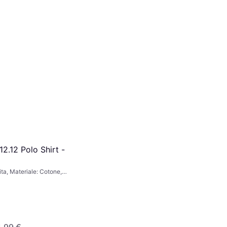
12.12 Polo Shirt -
ita, Materiale: Cotone,
pirante
,99 €