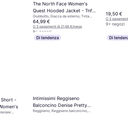
The North Face Women's
Quest Hooded Jacket - Tnf
19,50 €
Giubbotto, Giacca da esterno, Tinta
Black/Foil Grey
O 3 pagamenti
unita, Materiale: Poliestere, Tasche,
64,99 €
9+ negozi
Impermeabile, Traspirante, Cappuccio,
O 3 pagamenti di 21,66 €/mese
Durevole, Antivento
9+ negozi
Di tendenza
Di tenden
rone Scuro
sa
€/mese
Intimissimi Reggiseno
 Short -
Balconcino Denise Pretty
 Women's
Reggiseno, Reggiseno balconcino,
Flowers - Marrone
teriale:
Floreale