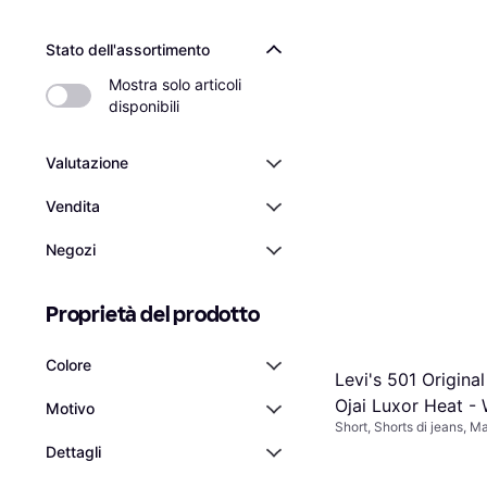
Stato dell'assortimento
Mostra solo articoli 
disponibili
Marc O'Polo Abito
Valutazione
Cappuccino - Mar
Vendita
Vestito, Materiale: Visco
106,99 €
O 3 pagamenti di 35,66 
Negozi
2 negozi
Proprietà del prodotto
Colore
Levi's 501 Original
Ojai Luxor Heat -
Motivo
Short, Shorts di jeans, Ma
Cotone, Denim, Tasche
Dettagli