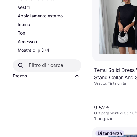
Vestiti
Abbigliamento esterno
Intimo
Top
Accessori
Mostra di più (4)
Temu Solid Dress 
Prezzo
Stand Collar And 
Vestito, Tinta unita
Design
9,52 €
O 3 pagamenti di 3,17 €
1 negozio
Di tendenza