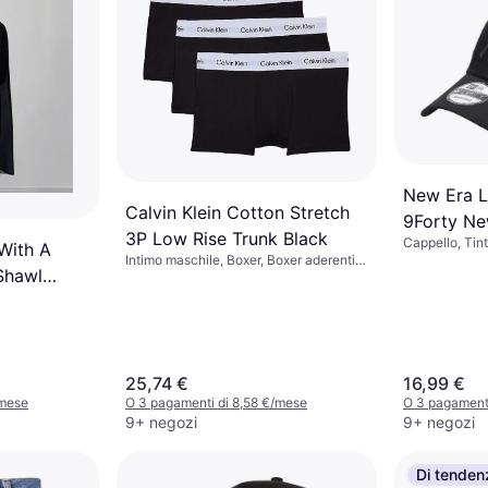
New Era L
Calvin Klein Cotton Stretch
9Forty Ne
3P Low Rise Trunk Black
Cappello, Tint
Black
With A
Intimo maschile, Boxer, Boxer aderenti,
Shawl
Tinta unita, Materiale: Cotone,
Elastane/Lycra/Spandex, Jersey,
Traspirante, Elastico, Senza Cuciture
25,74 €
16,99 €
/mese
O 3 pagamenti di 8,58 €/mese
O 3 pagamenti
9+ negozi
9+ negozi
Di tenden