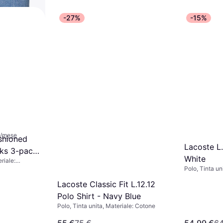
-27%
-15%
ns - Blu
iale: Cotone,
ycra/Spandex,
nte
€/mese
shioned
Lacoste L.
cks 3-pack
White
riale:
Polo, Tinta un
Elastico, Tras
 Cotone,
Lacoste Classic Fit L.12.12
Polo Shirt - Navy Blue
Polo, Tinta unita, Materiale: Cotone
55 €
75 €
54,99 €
64