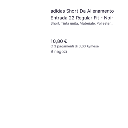
adidas Short Da Allenamento
Entrada 22 Regular Fit - Noir
Short, Tinta unita, Materiale: Poliestere,
Idrorepellente, Traspirante, Tasche
10,80 €
O 3 pagamenti di 3,60 €/mese
9 negozi
nes Glenn Original
m Fit Jeans -
le: Poliestere, Cotone,
 Denim
ane/Lycra/Spandex,
i di 6,00 €/mese