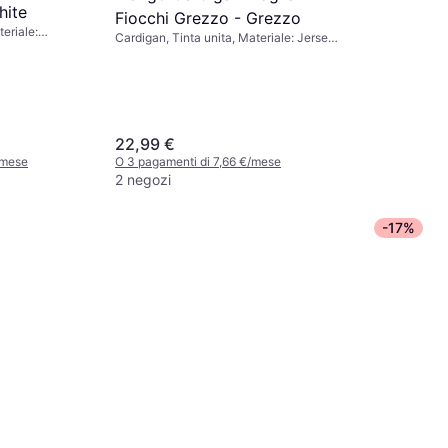
hite
Fiocchi Grezzo - Grezzo
teriale:
Cardigan, Tinta unita, Materiale: Jersey,
Lana
22,99 €
/mese
O 3 pagamenti di 7,66 €/mese
2 negozi
-17%
Jack & Jo
Mf 260 Sli
Jeans, Materia
Blue/Blue
Denim, Elast
18 €
Durevole
O 3 pagament
9+ negozi