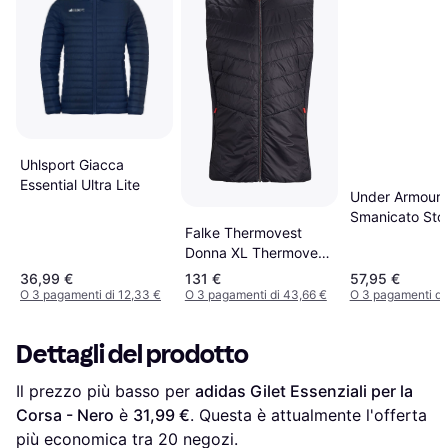
Uhlsport Giacca
Essential Ultra Lite
Under Armour
Smanicato Sto
Falke Thermovest
Session Run d
Donna XL Thermovest
Bianco / Riflet
Donna - Nero
36,99 €
131 €
57,95 €
O 3 pagamenti di 12,33 €
O 3 pagamenti di 43,66 €
O 3 pagamenti di
Dettagli del prodotto
Il prezzo più basso per 
adidas Gilet Essenziali per la 
Corsa - Nero
 è 
31,99 €
. Questa è attualmente l'offerta 
più economica tra 
20
 negozi.