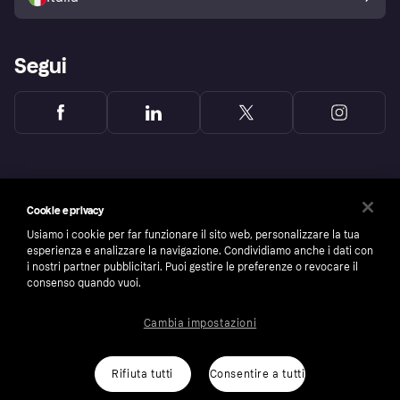
Segui
Cookie e privacy
Usiamo i cookie per far funzionare il sito web, personalizzare la tua
esperienza e analizzare la navigazione. Condividiamo anche i dati con
i nostri partner pubblicitari. Puoi gestire le preferenze o revocare il
consenso quando vuoi.
Cambia impostazioni
Copyright © 2005-2026 Klarna Bank AB (publ). Headquarters: Stockholm, Sweden. All
rights reserved. Klarna Bank AB (publ). Sveavägen 46, 111 34 Stockholm. Organization
number: 556737-0431
Rifiuta tutti
Consentire a tutti
Cookies
Klarna.com