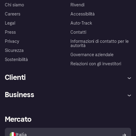
Chi siamo
Rivendi
Careers
Accessibilità
Legal
Auto-Track
Press
Contatti
Privacy
Informazioni di contatto per le
autorità
Sicurezza
Governance aziendale
Sostenibilità
Relazioni con gli investitori
Clienti
Assistenza
Arbitro bancario
Business
Login
Promessa di protezione contro
le frodi
Supporto aziende
Portale per sviluppatori
La Klarna app
Impostazioni sulla privacy
Accesso aziende
Stato operativo
Mercato
Esplora i negozi
Il tuo diritto di recesso
Vendi con Klarna
Piattaforme e partner
Politica di protezione
dell'acquirente Klarna
Italia