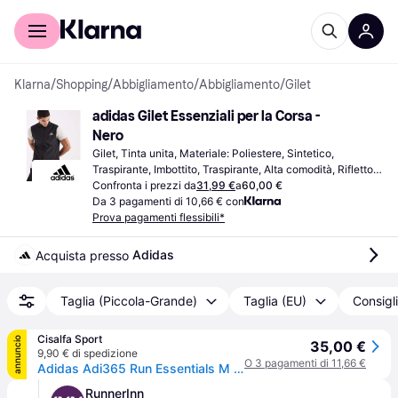
Per il tuo shopping
Per le aziende
Klarna
/
Shopping
/
Abbigliamento
/
Abbigliamento
/
Gilet
adidas Gilet Essenziali per la Corsa - 
Nero
Gilet, Tinta unita, Materiale: Poliestere, Sintetico, 
Traspirante, Imbottito, Traspirante, Alta comodità, Riflettori, 
Tasche, Cinghie Regolabili
Confronta i prezzi da
31,99 €
a
60,00 €
Da 3 pagamenti di 10,66 € con
Prova pagamenti flessibili*
Adidas
Acquista presso 
Taglia (Piccola-Grande)
Taglia (EU)
Consigl
Cisalfa Sport
annuncio
35,00 €
9,90 € di spedizione
O 3 pagamenti di 11,66 €
Adidas Adi365 Run Essentials M - Giacca Running - Uomo - Nero - L
RunnerInn