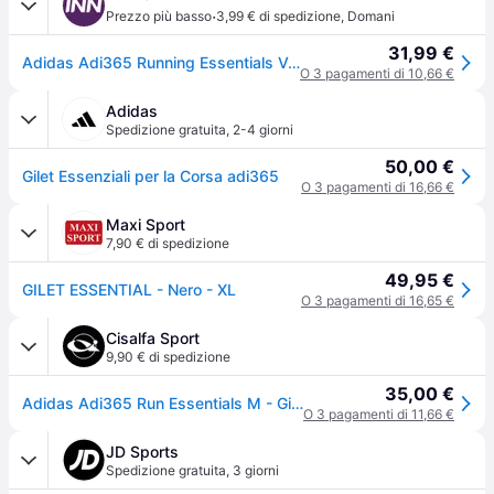
·
Prezzo più basso
3,99 € di spedizione
,
Domani
31,99 €
Adidas Adi365 Running Essentials Vest Nero M Uomo
O 3 pagamenti di 10,66 €
Adidas
Spedizione gratuita
,
2-4 giorni
50,00 €
Gilet Essenziali per la Corsa adi365
O 3 pagamenti di 16,66 €
Maxi Sport
7,90 € di spedizione
49,95 €
GILET ESSENTIAL - Nero - XL
O 3 pagamenti di 16,65 €
Cisalfa Sport
9,90 € di spedizione
35,00 €
Adidas Adi365 Run Essentials M - Giacca Running - Uomo - Nero - L
O 3 pagamenti di 11,66 €
JD Sports
Spedizione gratuita
,
3 giorni