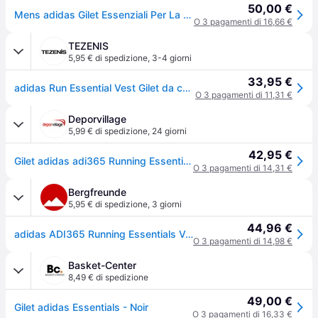
50,00 €
Mens adidas Gilet Essenziali Per La Corsa Adi365 - Nero, nero
O 3 pagamenti di 16,66 €
TEZENIS
5,95 € di spedizione
,
3-4 giorni
33,95 €
adidas Run Essential Vest Gilet da corsa Uomini - nero
O 3 pagamenti di 11,31 €
Deporvillage
5,99 € di spedizione
,
24 giorni
42,95 €
Gilet adidas adi365 Running Essentials nero - S - Black
O 3 pagamenti di 14,31 €
Bergfreunde
5,95 € di spedizione
,
3 giorni
44,96 €
adidas ADI365 Running Essentials Vest Gilet da corsa Uomo (S, nero) - Nero
O 3 pagamenti di 14,98 €
Basket-Center
8,49 € di spedizione
49,00 €
Gilet adidas Essentials - Noir
O 3 pagamenti di 16,33 €