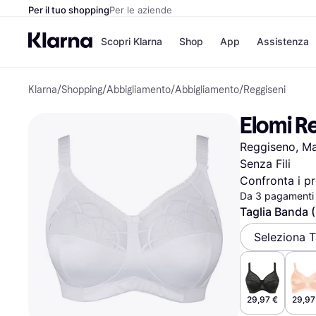
Per il tuo shopping
Per le aziende
Scopri Klarna
Shop
App
Assistenza
Klarna
/
Shopping
/
Abbigliamento
/
Abbigliamento
/
Reggiseni
Opzioni di pagame
Negozi
Opzioni di pagamen
Booking.c
Elomi R
Paga ora
Unieuro
Paga in 3 rate
Media Wor
Reggiseno, Mat
Paga dopo 30 giorni
eBay
Finanziamento
Zalando
Senza Fili
Confronta i pr
Da 3 pagamenti 
Taglia Banda 
Elenco negozi
Seleziona T
29,97 €
29,97