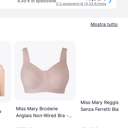
8,49 € di spedizione
O 3 pagamenti di 14,34 €/mese
Mostra tutto
Miss Mary Reggiseno
Miss Mary Broderie
Senza Ferretti Bianco
w
Anglais Non-Wired Bra -
Dusty Pink