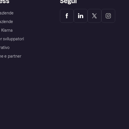
ess
Segui
aziende
aziende
 Klarna
r sviluppatori
rativo
me e partner