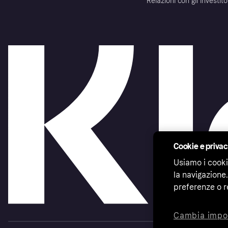
Relazioni con gli investito
Cookie e priva
Usiamo i cooki
la navigazione.
preferenze o r
Cambia impo