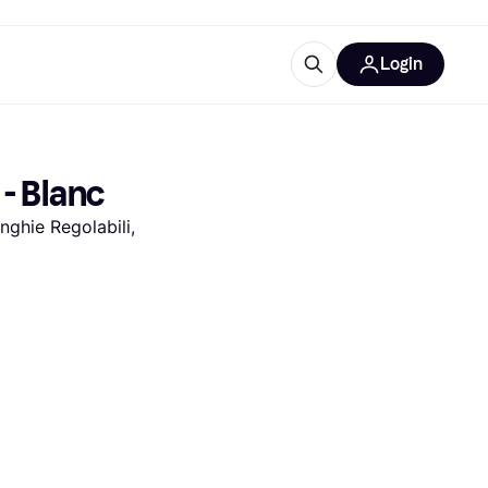
Login
Approfondimenti
ure per ufficio
re
Cos'è Klarna?
- Blanc
ghie Regolabili, 
categorie