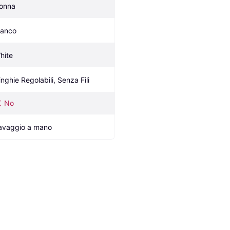
onna
ianco
hite
inghie Regolabili, Senza Fili
No
avaggio a mano