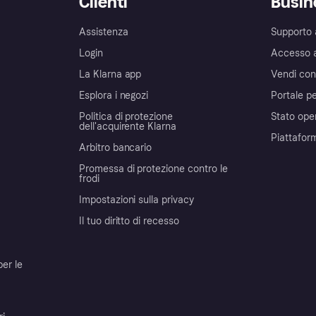
Clienti
Busin
Assistenza
Supporto 
Login
Accesso 
La Klarna app
Vendi con
Esplora i negozi
Portale pe
Politica di protezione
Stato ope
dell'acquirente Klarna
Piattafor
Arbitro bancario
Promessa di protezione contro le
frodi
Impostazioni sulla privacy
Il tuo diritto di recesso
per le