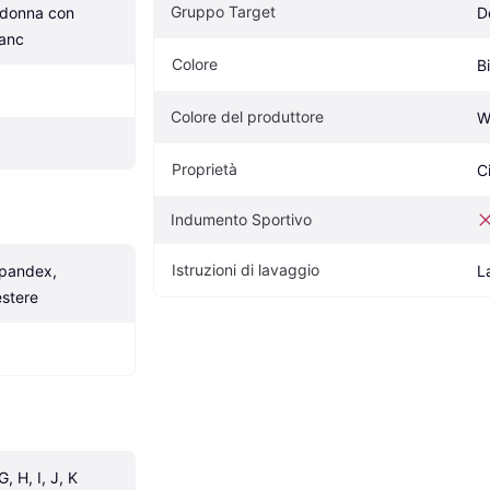
Gruppo Target
donna con 
D
lanc
Colore
B
Colore del produttore
W
Proprietà
C
Indumento Sportivo
Istruzioni di lavaggio
pandex, 
L
estere
G, H, I, J, K