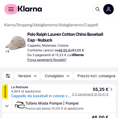
Per il tuo shopping
Per le aziende
Klarna
/
Shopping
/
Abbigliamento
/
Abbigliamento
/
Cappelli
Polo Ralph Lauren Cotton Chino Baseball 
Cap - Nubuck
Cappello, Materiale: Cotone
Confronta i prezzi da
46,00 €
a
82,00 €
+
2
Da 3 pagamenti di 15,33 € con
Prova pagamenti flessibili*
Versioni
Consigliato
Prezzo incl. consegna
La Redoute
annuncio
55,25 €
4,99 € di spedizione
O 3 pagamenti di 18,41 €
Cappello da baseball in cotone chino
Tufano Moda Pompei | Pompei
·
Prezzo più basso
10,00 € di spedizione
46,00 €