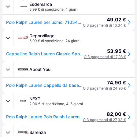
Esdemarca
5,99 € di spedizione
,
4 giorni
49,02 €
Polo Ralph Lauren per uomo. 710548524005 Cappellino classico sportivo beige (OSFA), Casual, Cotone - Beige
O 3 pagamenti di 16,34 €
Deporvillage
5,99 € di spedizione
,
24 giorni
53,95 €
Cappellino Ralph Lauren Classic Sport Cap beige chiaro - Brown
O 3 pagamenti di 17,98 €
About You
74,90 €
Polo Ralph Lauren Cappello da baseball crema / blu scuro
O 3 pagamenti di 24,96 €
NEXT
2,00 € di spedizione
,
4-5 giorni
82,00 €
Polo Ralph Lauren Polo Ralph Lauren Berretto classico
O 3 pagamenti di 27,33 €
Sarenza