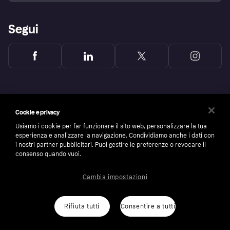
Segui
Cookie e privacy
Usiamo i cookie per far funzionare il sito web, personalizzare la tua
esperienza e analizzare la navigazione. Condividiamo anche i dati con
i nostri partner pubblicitari. Puoi gestire le preferenze o revocare il
consenso quando vuoi.
Cambia impostazioni
Copyright © 2005-2026 Klarna Bank AB (publ). Headquarters: Stockholm, Sweden. All
rights reserved. Klarna Bank AB (publ). Sveavägen 46, 111 34 Stockholm. Organization
number: 556737-0431
Rifiuta tutti
Consentire a tutti
Cookies
Klarna.com