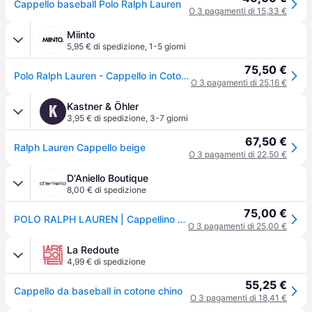
Cappello baseball Polo Ralph Lauren
O 3 pagamenti di 15,33 €
Miinto
5,95 € di spedizione
,
1-5 giorni
75,50 €
Polo Ralph Lauren - Cappello in Cotone con Pony Ricamato - - Accessories - Uomo - Beige - ONE SIZE
O 3 pagamenti di 25,16 €
Kastner & Öhler
K
3,95 € di spedizione
,
3-7 giorni
67,50 €
Ralph Lauren Cappello beige
O 3 pagamenti di 22,50 €
D'Aniello Boutique
8,00 € di spedizione
75,00 €
POLO RALPH LAUREN | Cappellino da baseball in chino beige | Uomo | PZ
O 3 pagamenti di 25,00 €
La Redoute
4,99 € di spedizione
55,25 €
Cappello da baseball in cotone chino
O 3 pagamenti di 18,41 €