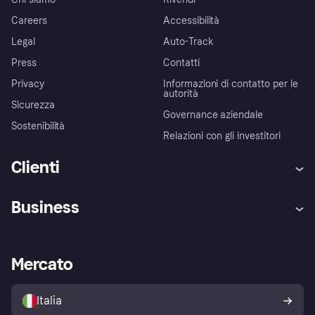
Careers
Accessibilità
Legal
Auto-Track
Press
Contatti
Privacy
Informazioni di contatto per le
autorità
Sicurezza
Governance aziendale
Sostenibilità
Relazioni con gli investitori
Clienti
Assistenza
Arbitro bancario
Business
Login
Promessa di protezione contro
le frodi
Supporto aziende
Portale per sviluppatori
La Klarna app
Impostazioni sulla privacy
Accesso aziende
Stato operativo
Mercato
Esplora i negozi
Il tuo diritto di recesso
Vendi con Klarna
Piattaforme e partner
Politica di protezione
dell'acquirente Klarna
Italia