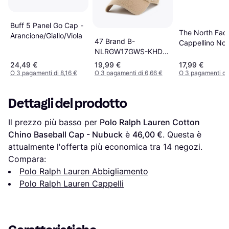
Buff 5 Panel Go Cap -
The North Fac
Arancione/Giallo/Viola
47 Brand B-
Cappellino Nor
NLRGW17GWS-KHD
Beige
Strapback Cap -
24,49 €
19,99 €
17,99 €
Beige
O 3 pagamenti di 8,16 €
O 3 pagamenti di 6,66 €
O 3 pagamenti di 
Dettagli del prodotto
Il prezzo più basso per 
Polo Ralph Lauren Cotton 
Chino Baseball Cap - Nubuck
 è 
46,00 €
. Questa è 
attualmente l'offerta più economica tra 
14
 negozi.
Compara:
Polo Ralph Lauren Abbigliamento
Polo Ralph Lauren Cappelli