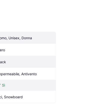
omo, Unisex, Donna
ero
lack
mpermeabile, Antivento
Sì
ci, Snowboard