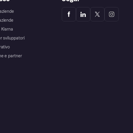
aziende
aziende
 Klarna
r sviluppatori
rativo
me e partner