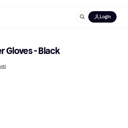
Login
Approfondimenti
ure per ufficio
re
Cos'è Klarna?
r Gloves - Black
nti
categorie