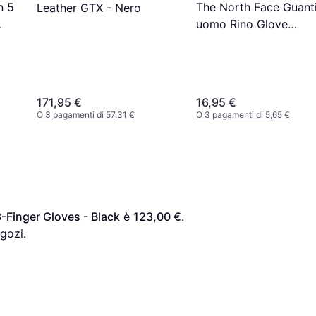
n 5
The North Face Guant
Leather GTX - Nero
uomo Rino Glove
NF0A55KZJK3-S Nero
171,95 €
16,95 €
O 3 pagamenti di 57,31 €
O 3 pagamenti di 5,65 €
3-Finger Gloves - Black
 è 
123,00 €
. 
gozi.