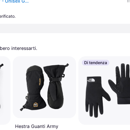
Hestra Gloves Army Leather Heli Ski 3 Finger Black 7 - Unisex Guanti - Nero - 7
1
rificato.
ero interessarti.
Di tendenza
Hestra Guanti Army