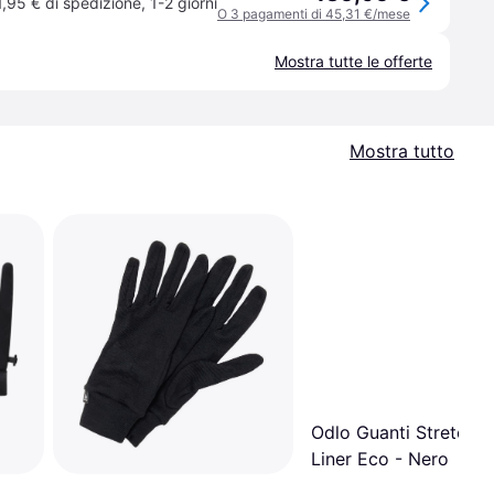
1,95 € di spedizione
,
1-2 giorni
O 3 pagamenti di 45,31 €/mese
Mostra tutte le offerte
Mostra tutto
Odlo Guanti Stretchfl
Liner Eco - Nero