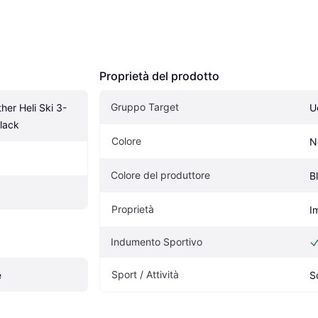
Proprietà del prodotto
Gruppo Target
her Heli Ski 3-
U
Black
Colore
N
Colore del produttore
B
Proprietà
I
Indumento Sportivo
Sport / Attività
e
S