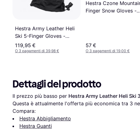
Hestra Czone Mountai
Finger Snow Gloves -
Black
Hestra Army Leather Heli
Ski 5-Finger Gloves -
Black
119,95 €
57 €
O 3 pagamenti di 39,98 €
O 3 pagamenti di 19,00 €
Dettagli del prodotto
Il prezzo più basso per 
Hestra Army Leather Heli Ski 
Questa è attualmente l'offerta più economica tra 
3
 ne
Compara:
Hestra Abbigliamento
Hestra Guanti