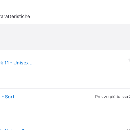
aratteristiche
1
Hestra Gloves Army Leather Heli Ski 5 Finger Black 11 - Unisex Guanti - Nero - 11
 - Sort
·
Prezzo più basso