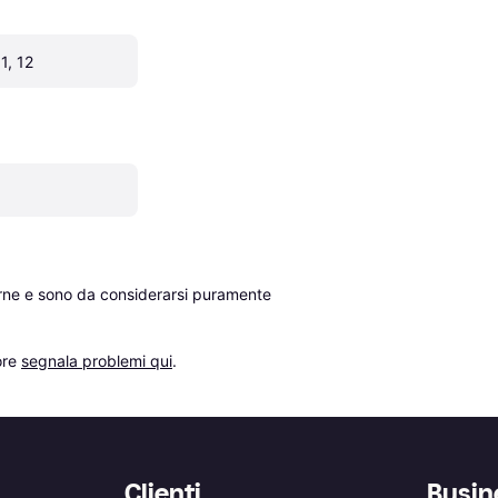
11, 12
erne e sono da considerarsi puramente 
re 
segnala problemi qui
.
Clienti
Busin