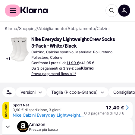
Per il tuo shopping
Per le aziende
Klarna
/
Shopping
/
Abbigliamento
/
Abbigliamento
/
Calzini
Nike Everyday Lightweight Crew Socks 
3-Pack - White/Black
Calzino, Calzino sportivo, Materiale: Poliuretano, 
Poliestere, Cotone
+
1
Confronta i prezzi da
11,99 €
a
41,95 €
Da 3 pagamenti di 3,99 € con
Prova pagamenti flessibili*
Versioni
Taglia (Piccola-Grande)
Consigliato
Sport Net
annuncio
12,40 €
3,90 € di spedizione
,
3 giorni
O 3 pagamenti di 4,13 €
Nike Calzini Everyday Lightweight Crew White
Amazon
Prezzo più basso