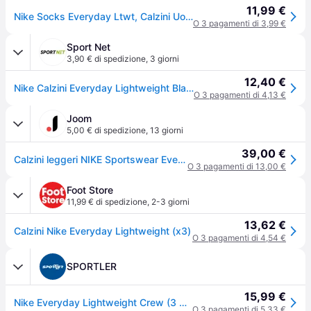
11,99 €
Nike Socks Everyday Ltwt, Calzini Uomo, Bianco (White/Black), L
O 3 pagamenti di 3,99 €
Sport Net
3,90 € di spedizione
,
3 giorni
12,40 €
Nike Calzini Everyday Lightweight Black
O 3 pagamenti di 4,13 €
Joom
5,00 € di spedizione
,
13 giorni
39,00 €
Calzini leggeri NIKE Sportswear Everyday 3PR SX7676100 022
O 3 pagamenti di 13,00 €
Foot Store
11,99 € di spedizione
,
2-3 giorni
13,62 €
Calzini Nike Everyday Lightweight (x3)
O 3 pagamenti di 4,54 €
SPORTLER
15,99 €
Nike Everyday Lightweight Crew (3 pairs) - calzini fitness
O 3 pagamenti di 5,33 €