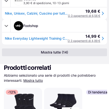
3,90 € di spedizione
,
10-13 giorni
19,68 €
Nike, Unisex, Calzini, Cuscino per tutti i giorni, Bianco, (confezione da 3, 42 - 46)
O 3 pagamenti di 6,56 €
Footshop
14,99 €
Nike Everyday Lightweight Training Crew Socks 3-Pack White/ Black M
O 3 pagamenti di 4,99 €
Mostra tutte (14)
Prodotti correlati
Abbiamo selezionato una serie di prodotti che potrebbero 
interessarti.
Mostra tutto
-12%
Di tendenza