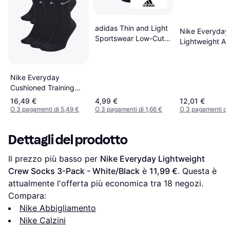
adidas Thin and Light
Nike Everyday
Sportswear Low-Cut
Lightweight An
Socks 3-pack -
Socks 3-pack 
Black/White
Black/Grey/Wh
Nike Everyday
Cushioned Training
Crew Socks 6-pack -
16,49 €
4,99 €
12,01 €
Black/White
O 3 pagamenti di 5,49 €
O 3 pagamenti di 1,66 €
O 3 pagamenti di
Dettagli del prodotto
Il prezzo più basso per 
Nike Everyday Lightweight 
Crew Socks 3-Pack - White/Black
 è 
11,99 €
. Questa è 
attualmente l'offerta più economica tra 
18
 negozi.
Compara:
Nike Abbigliamento
Nike Calzini