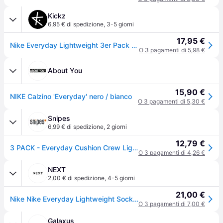
Kickz
6,95 € di spedizione
,
3-5 giorni
17,95 €
Nike Everyday Lightweight 3er Pack Calze Bianco C100 - white - M
O 3 pagamenti di 5,98 €
About You
15,90 €
NIKE Calzino 'Everyday' nero / bianco
O 3 pagamenti di 5,30 €
Snipes
6,99 € di spedizione
,
2 giorni
12,79 €
3 PACK - Everyday Cushion Crew Lightweight - bianco - 46-50
O 3 pagamenti di 4,26 €
NEXT
2,00 € di spedizione
,
4-5 giorni
21,00 €
Nike Nike Everyday Lightweight Socks 3 Confezione
O 3 pagamenti di 7,00 €
Galaxus