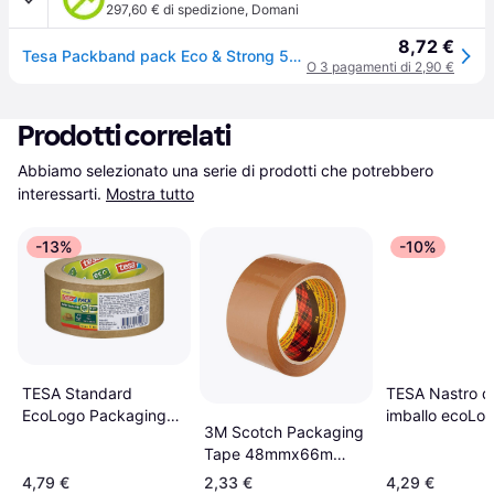
297,60 € di spedizione
,
Domani
8,72 €
Tesa Packband pack Eco & Strong 58153-00000 50mmx66m transparent 164228403
O 3 pagamenti di 2,90 €
Prodotti correlati
Abbiamo selezionato una serie di prodotti che potrebbero 
interessarti.
Mostra tutto
-13%
-10%
TESA Nastro d
TESA Standard
imballo ecoLo
EcoLogo Packaging
3M Scotch Packaging
50mmx 50 mt
Tape 50mx50mm
Tape 48mmx66m
marrone
6pcs
4,79 €
2,33 €
4,29 €