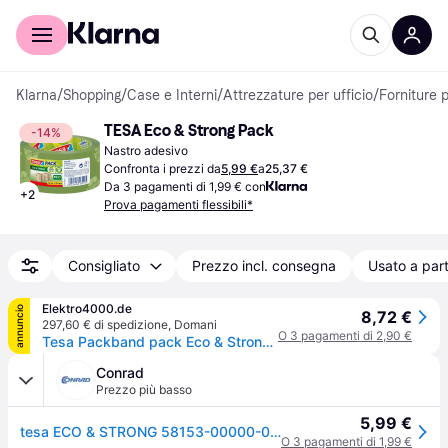
Per il tuo shopping
Per le aziende
Klarna
/
Shopping
/
Case e Interni
/
Attrezzature per ufficio
/
Forniture p
TESA Eco & Strong Pack
-14%
Nastro adesivo
Confronta i prezzi da
5,99 €
a
25,37 €
Da 3 pagamenti di 1,99 € con
+
2
Prova pagamenti flessibili*
Consigliato
Prezzo incl. consegna
Usato a part
Elektro4000.de
annuncio
8,72 €
297,60 € di spedizione
,
Domani
O 3 pagamenti di 2,90 €
Tesa Packband pack Eco & Strong 58153-00000 50mmx66m transparent 164228403
Conrad
Prezzo più basso
5,99 €
tesa ECO & STRONG 58153-00000-00 Nastro da imballo tesapack® Trasparente (L x L) 66 m x 50 mm 1 pz.
O 3 pagamenti di 1,99 €