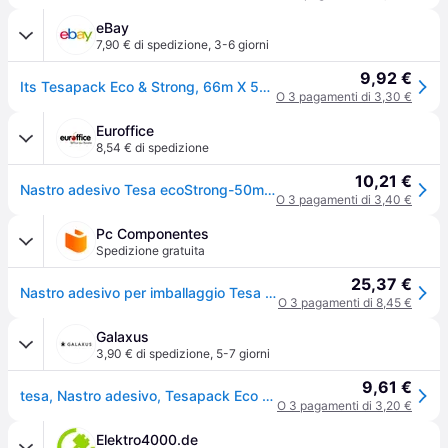
eBay
7,90 € di spedizione
,
3-6 giorni
9,92 €
Its Tesapack Eco & Strong, 66m X 50mm, Trasparente
O 3 pagamenti di 3,30 €
Euroffice
8,54 € di spedizione
10,21 €
Nastro adesivo Tesa ecoStrong-50mmx66mt
O 3 pagamenti di 3,40 €
Pc Componentes
Spedizione gratuita
25,37 €
Nastro adesivo per imballaggio Tesa tesapack Eco & Strong 66 m x 50 mm trasparente
O 3 pagamenti di 8,45 €
Galaxus
3,90 € di spedizione
,
5-7 giorni
9,61 €
tesa, Nastro adesivo, Tesapack Eco & Strong (50mm)
O 3 pagamenti di 3,20 €
Elektro4000.de