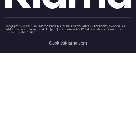
Copyright © 2005-2026 Klarna Bank AB (publ). Headquarters: Stockholm, Sweden. All
rights reserved. Klarna Bank AB (publ). Sveavägen 46, 111 34 Stockholm. Organization
number: 556737-0431
Cookies
Klarna.com