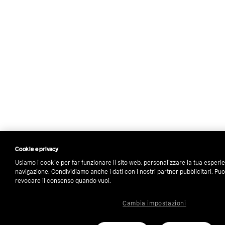
Cookie e privacy
Usiamo i cookie per far funzionare il sito web, personalizzare la tua esperi
navigazione. Condividiamo anche i dati con i nostri partner pubblicitari. Puo
revocare il consenso quando vuoi.
Cambia impostazioni