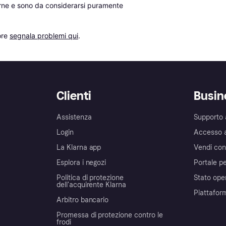
erne e sono da considerarsi puramente 
re 
segnala problemi qui
.
Clienti
Busin
Assistenza
Supporto 
Login
Accesso 
La Klarna app
Vendi con
Esplora i negozi
Portale pe
Politica di protezione
Stato ope
dell'acquirente Klarna
Piattafor
Arbitro bancario
Promessa di protezione contro le
frodi