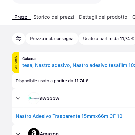
Prezzi
Storico dei prezzi
Dettagli del prodotto
C
Prezzo incl. consegna
Usato a partire da
11,74 €
annuncio
Galaxus
Disponibile usato a partire da 
11,74 €
ewooow
Nastro Adesivo Trasparente 15mmx66m CF 10
Amazon