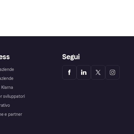
ess
Segui
aziende
aziende
 Klarna
r sviluppatori
rativo
me e partner