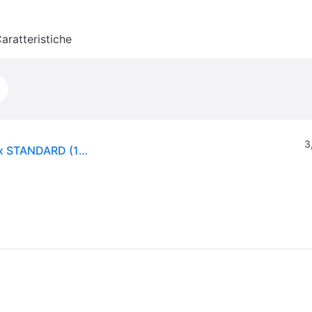
aratteristiche
3
tesa, Nastro adesivo, Nastro adesivo tesafilm 10x STANDARD (15mm)