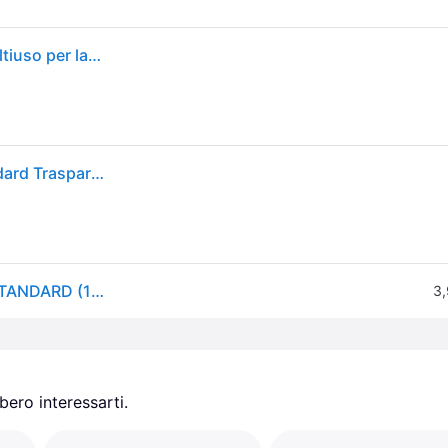
Tesafilm Standard - Nastro Adesivo Trasparente Multiuso per la Casa, L'Ufficio e la Scuola, 66 m x 15 mm - Confezione da 10 Rotoli
tesa 57388-00001-01 Nastro adesivo tesafilm Standard Trasparente (L x L) 66 m x 15 mm 10 pz.
tesa, Nastro adesivo, Nastro adesivo tesafilm 10x STANDARD (15mm)
3,
ero interessarti.