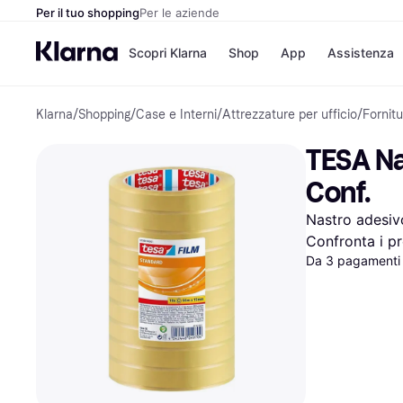
Per il tuo shopping
Per le aziende
Scopri Klarna
Shop
App
Assistenza
Klarna
/
Shopping
/
Case e Interni
/
Attrezzature per ufficio
/
Fornitu
Opzioni di pagame
Negozi
Opzioni di pagamen
Booking.c
TESA Nas
Paga ora
Unieuro
Paga in 3 rate
Media Wor
Conf.
Paga dopo 30 giorni
eBay
Finanziamento
Zalando
Nastro adesiv
Confronta i pr
Da 3 pagamenti 
Elenco negozi