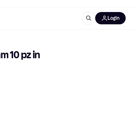
Login
Approfondimenti
ure per ufficio
re
Cos'è Klarna?
 10 pz in 
categorie