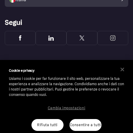
Segui
Cookie e privacy
Usiamo i cookie per far funzionare il sito web, personalizzare la tua
esperienza e analizzare la navigazione. Condividiamo anche i dati con
i nostri partner pubblicitari. Puoi gestire le preferenze o revocare il
consenso quando vuoi.
Cambia impostazioni
Copyright © 2005-2026 Klarna Bank AB (publ). Headquarters: Stockholm, Sweden. All
rights reserved. Klarna Bank AB (publ). Sveavägen 46, 111 34 Stockholm. Organization
number: 556737-0431
Rifiuta tutti
Consentire a tutti
Cookies
Klarna.com