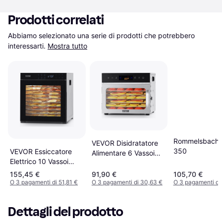
Prodotti correlati
Abbiamo selezionato una serie di prodotti che potrebbero 
interessarti.
Mostra tutto
Rommelsbache
VEVOR Disidratatore
350
VEVOR Essiccatore
Alimentare 6 Vassoi
Elettrico 10 Vassoi
Acciaio Inox
Acciaio Inox
155,45 €
91,90 €
105,70 €
O 3 pagamenti di 51,81 €
O 3 pagamenti di 30,63 €
O 3 pagamenti di
Dettagli del prodotto