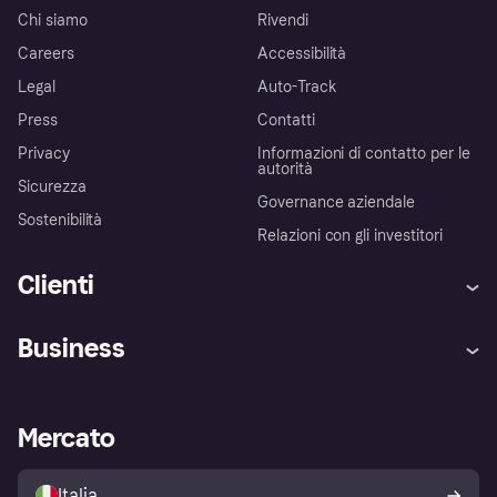
Chi siamo
Rivendi
Careers
Accessibilità
Legal
Auto-Track
Press
Contatti
Privacy
Informazioni di contatto per le
autorità
Sicurezza
Governance aziendale
Sostenibilità
Relazioni con gli investitori
Clienti
Assistenza
Arbitro bancario
Business
Login
Promessa di protezione contro
le frodi
Supporto aziende
Portale per sviluppatori
La Klarna app
Impostazioni sulla privacy
Accesso aziende
Stato operativo
Mercato
Esplora i negozi
Il tuo diritto di recesso
Vendi con Klarna
Piattaforme e partner
Politica di protezione
dell'acquirente Klarna
Italia