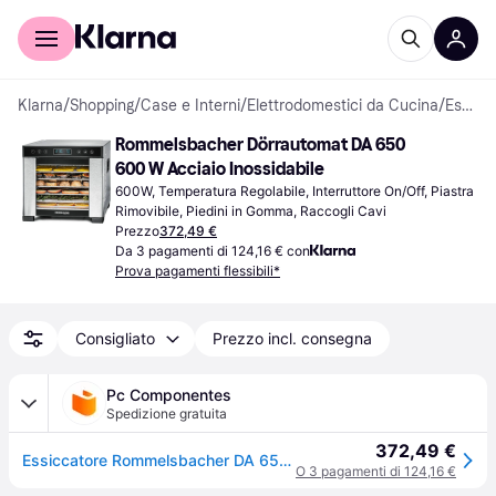
Per il tuo shopping
Per le aziende
Klarna
/
Shopping
/
Case e Interni
/
Elettrodomestici da Cucina
/
Essiccatori alimentari
Rommelsbacher Dörrautomat DA 650 
600 W Acciaio Inossidabile
600W, Temperatura Regolabile, Interruttore On/Off, Piastra 
Rimovibile, Piedini in Gomma, Raccogli Cavi
Prezzo
372,49 €
Da 3 pagamenti di 124,16 € con
Prova pagamenti flessibili*
Consigliato
Prezzo incl. consegna
Pc Componentes
Spedizione gratuita
372,49 €
Essiccatore Rommelsbacher DA 650 600W 7 vassoi acciaio inox nero
O 3 pagamenti di 124,16 €