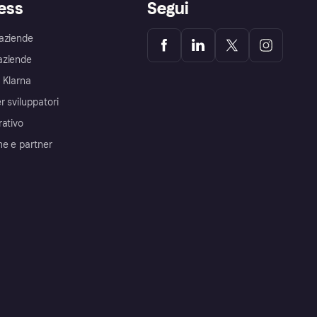
ess
Segui
aziende
aziende
 Klarna
r sviluppatori
rativo
me e partner