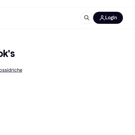
Login
Approfondimenti
ure per ufficio
re
Cos'è Klarna?
ok's
ssidriche
categorie