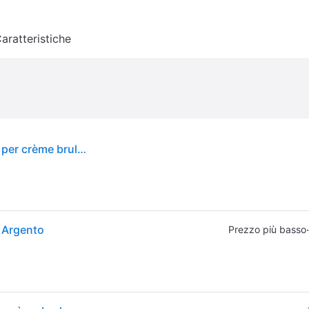
aratteristiche
MasterClass Deluxe Blowtorch de gas blowtorch per crème brulee, torte e dessert
 Argento
·
Prezzo più basso