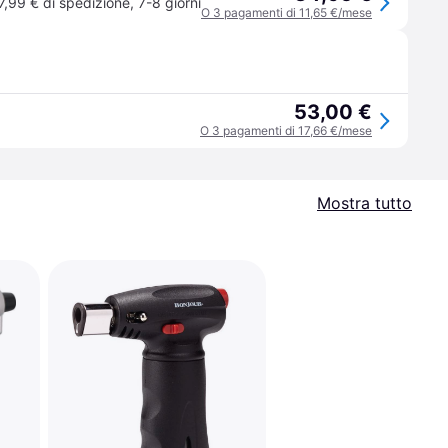
7,99 € di spedizione
,
7-8 giorni
O 3 pagamenti di 11,65 €/mese
53,00 €
O 3 pagamenti di 17,66 €/mese
Mostra tutto