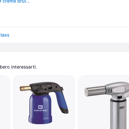
MasterClass Deluxe Blowtorch de gas blowtorch per crème brulee, torte e dessert
Class
ero interessarti.