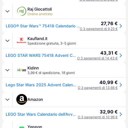
Raj Giocattoli
Ordine arretrato
27,76 €
LEGO® Star Wars™ 75418 Calendario dell'Avvento 2025
O 3 pagamenti di 9,25 €
Kaufland.it
Spedizione gratuita
,
3-5 giorni
43,31 €
LEGO STAR WARS 75418 Advent Calendar 2025
O 3 pagamenti di 14,43 €
Kidinn
3,99 € di spedizione
,
18 giorni
40,99 €
Lego Star Wars 2025 Advent Calendar Multicolor Bambini
O 3 pagamenti di 13,66 €
Amazon
32,90 €
LEGO Star Wars Calendario dell'Avvento 2025 per Bambini da 6 Anni in su - Giocattolo per il Conto alla Rovescia di Natale con 24 Sorprese Incluse 2 Minifigure e 5 Figure di Droidi, Idea Regalo - 75418
O 3 pagamenti di 10,96 €
Yeppon