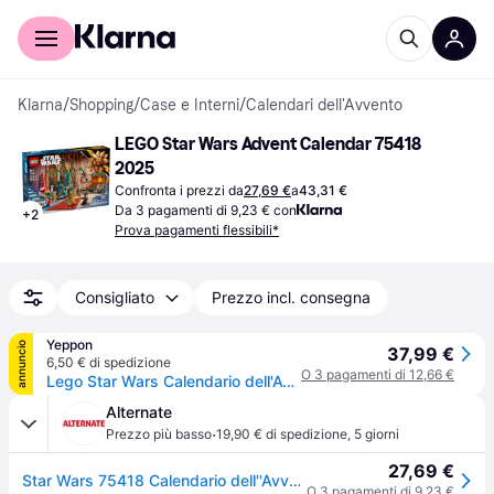
Per il tuo shopping
Per le aziende
Klarna
/
Shopping
/
Case e Interni
/
Calendari dell'Avvento
LEGO Star Wars Advent Calendar 75418 
2025
Confronta i prezzi da
27,69 €
a
43,31 €
Da 3 pagamenti di 9,23 € con
+
2
Prova pagamenti flessibili*
Consigliato
Prezzo incl. consegna
Yeppon
annuncio
37,99 €
6,50 € di spedizione
O 3 pagamenti di 12,66 €
Lego Star Wars Calendario dell'Avvento 2025 75418 Set costruzioni
Alternate
·
Prezzo più basso
19,90 € di spedizione
,
5 giorni
27,69 €
Star Wars 75418 Calendario dell''Avvento 2025, Gioco per il Conto alla Rovescia di Natale con 24 Sorprese, Idea Regalo 6+, Giochi di costruzione
O 3 pagamenti di 9,23 €