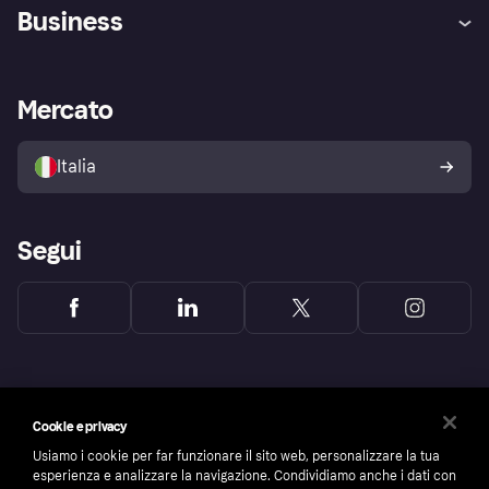
Assistenza
Arbitro bancario
Business
Login
Promessa di protezione contro
le frodi
Supporto aziende
Portale per sviluppatori
La Klarna app
Impostazioni sulla privacy
Accesso aziende
Stato operativo
Mercato
Esplora i negozi
Il tuo diritto di recesso
Vendi con Klarna
Piattaforme e partner
Politica di protezione
dell'acquirente Klarna
Italia
Segui
Cookie e privacy
Usiamo i cookie per far funzionare il sito web, personalizzare la tua
esperienza e analizzare la navigazione. Condividiamo anche i dati con