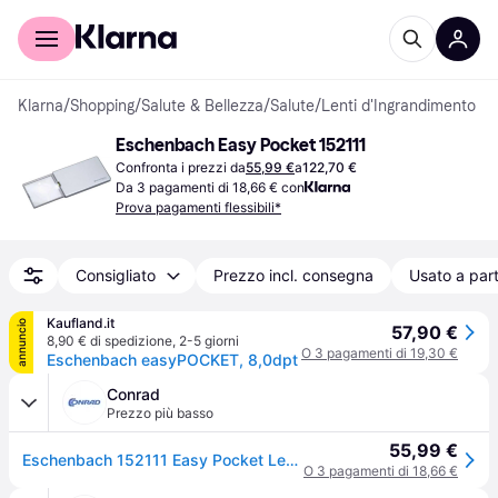
Per il tuo shopping
Per le aziende
Klarna
/
Shopping
/
Salute & Bellezza
/
Salute
/
Lenti d'Ingrandimento
Eschenbach Easy Pocket 152111
Confronta i prezzi da
55,99 €
a
122,70 €
Da 3 pagamenti di 18,66 € con
Prova pagamenti flessibili*
Consigliato
Prezzo incl. consegna
Usato a part
Kaufland.it
annuncio
57,90 €
8,90 € di spedizione
,
2-5 giorni
O 3 pagamenti di 19,30 €
Eschenbach easyPOCKET, 8,0dpt
Conrad
Prezzo più basso
55,99 €
Eschenbach 152111 Easy Pocket Lente dingrandimento portatile con illuminazione LED Ingrandimenti: 3 x Argento
O 3 pagamenti di 18,66 €