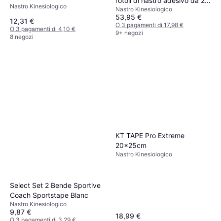
rotoli di nastro adesivo da 2,5
Nastro Kinesiologico
Nastro Kinesiologico
cm x 10 m Eurotape Blanc
53,95 €
12,31 €
O 3 pagamenti di 17,98 €
O 3 pagamenti di 4,10 €
9+ negozi
8 negozi
KT TAPE Pro Extreme
20x25cm
Nastro Kinesiologico
Select Set 2 Bende Sportive
Coach Sportstape Blanc
Nastro Kinesiologico
9,87 €
18,99 €
O 3 pagamenti di 3,29 €