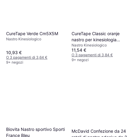
CureTape Verde Cm5X5M
CureTape Classic oranje
Nastro Kinesiologico
nastro per kinesiologia
Nastro Kinesiologico
(kinesiotape) arancione
11,54 €
mango
10,93 €
O 3 pagamenti di 3,84 €
O 3 pagamenti di 3,64 €
9+ negozi
9+ negozi
Biovita Nastro sportivo Sporti
McDavid Confezione da 24
France Bleu