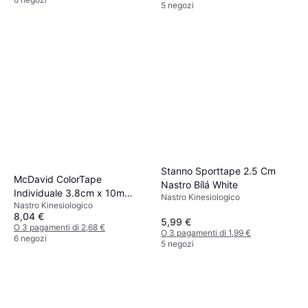
5 negozi
Stanno Sporttape 2.5 Cm
McDavid ColorTape
Nastro Bílá White
Individuale 3.8cm x 10m
Nastro Kinesiologico
Nastro Kinesiologico
Orange
8,04 €
5,99 €
O 3 pagamenti di 2,68 €
O 3 pagamenti di 1,99 €
6 negozi
5 negozi