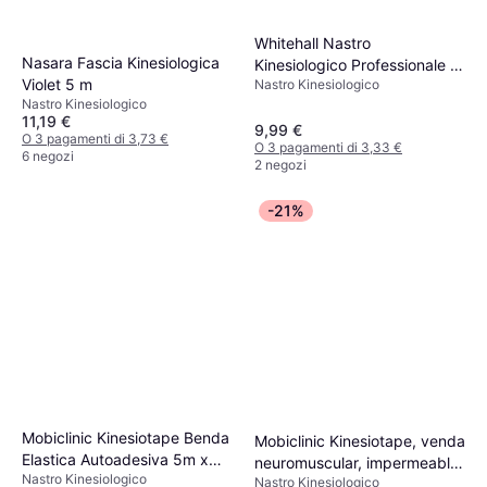
Whitehall Nastro
Nasara Fascia Kinesiologica
Kinesiologico Professionale e-
Violet 5 m
Nastro Kinesiologico
Book Tape 5cm x 5m Verde
Nastro Kinesiologico
11,19 €
9,99 €
O 3 pagamenti di 3,73 €
O 3 pagamenti di 3,33 €
6 negozi
2 negozi
-21%
Mobiclinic Kinesiotape Benda
Mobiclinic Kinesiotape, venda
Elastica Autoadesiva 5m x
neuromuscular, impermeable,
Nastro Kinesiologico
5cm
Nastro Kinesiologico
5cm x 5m, varios colores,