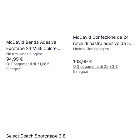
McDavid Confezione da 24
McDavid Benda Adesiva
rotoli di nastro adesivo da 5
Eurotape 24 Multi Colore
Nastro Kinesiologico
cm x 10 m McDavid Eurotape
Nastro Kinesiologico
Nero
Blanc
94,99 €
108,99 €
O 3 pagamenti di 31,66 €
O 3 pagamenti di 36,33 €
9 negozi
9 negozi
Select Coach Sportstape 3.8