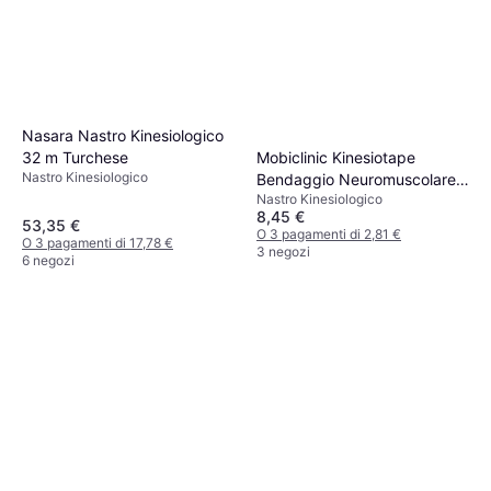
Nasara Nastro Kinesiologico
Mobiclinic Kinesiotape
32 m Turchese
Nastro Kinesiologico
Bendaggio Neuromuscolare
Nastro Kinesiologico
5 x 5 cm
8,45 €
53,35 €
O 3 pagamenti di 2,81 €
O 3 pagamenti di 17,78 €
3 negozi
6 negozi