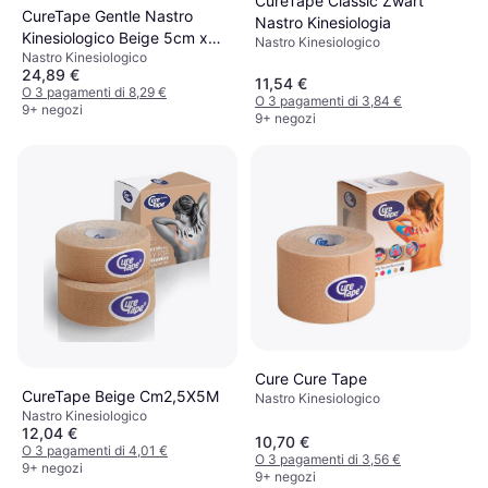
CureTape Classic Zwart
CureTape Gentle Nastro
Nastro Kinesiologia
Kinesiologico Beige 5cm x
Nastro Kinesiologico
Nastro Kinesiologico
5m
24,89 €
11,54 €
O 3 pagamenti di 8,29 €
O 3 pagamenti di 3,84 €
9+ negozi
9+ negozi
Cure Cure Tape
CureTape Beige Cm2,5X5M
Nastro Kinesiologico
Nastro Kinesiologico
12,04 €
10,70 €
O 3 pagamenti di 4,01 €
O 3 pagamenti di 3,56 €
9+ negozi
9+ negozi