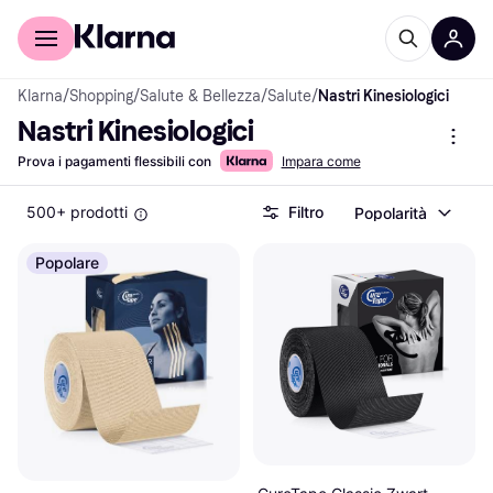
Per il tuo shopping
Per le aziende
Klarna
/
Shopping
/
Salute & Bellezza
/
Salute
/
Nastri Kinesiologici
Nastri Kinesiologici
Prova i pagamenti flessibili con
Impara come
500+ prodotti
Filtro
Popolarità
Popolare