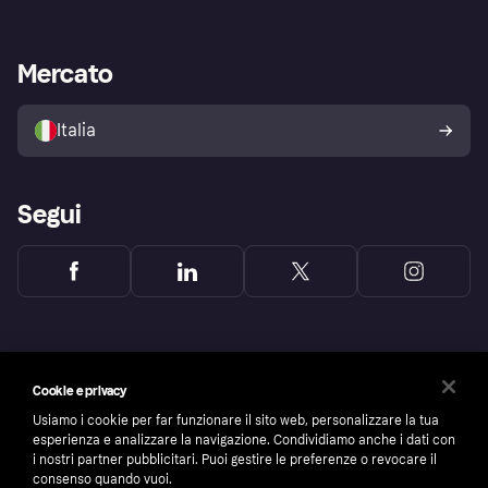
Login
Promessa di protezione contro
le frodi
Supporto aziende
Portale per sviluppatori
La Klarna app
Impostazioni sulla privacy
Accesso aziende
Stato operativo
Mercato
Esplora i negozi
Il tuo diritto di recesso
Vendi con Klarna
Piattaforme e partner
Politica di protezione
dell'acquirente Klarna
Italia
Segui
Cookie e privacy
Usiamo i cookie per far funzionare il sito web, personalizzare la tua
esperienza e analizzare la navigazione. Condividiamo anche i dati con
i nostri partner pubblicitari. Puoi gestire le preferenze o revocare il
consenso quando vuoi.