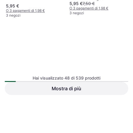
5,95 €
7,50 €
mobitape, mobiclinic
5,95 €
O 3 pagamenti di 1,98 €
O 3 pagamenti di 1,98 €
3 negozi
3 negozi
Hai visualizzato 48 di 539 prodotti
Mobiclinic Kinesiotape,
Mostra di più
Mobiclinic Pack 2 Kinesiotape
vendaje neuromuscular, 5cm
Mobitape Elastico
Nastro Kinesiologico
x 5m, 12 unidades, mobitape,
Nastro Kinesiologico
Impermeable
mobiclinic
9,95 €
34,95 €
O 3 pagamenti di 3,31 €
O 3 pagamenti di 11,65 €
3 negozi
3 negozi
1
2
3
...
8
...
12