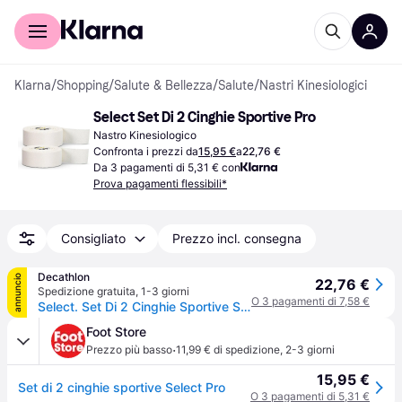
Per il tuo shopping
Per le aziende
Klarna
/
Shopping
/
Salute & Bellezza
/
Salute
/
Nastri Kinesiologici
Select Set Di 2 Cinghie Sportive Pro
Nastro Kinesiologico
Confronta i prezzi da
15,95 €
a
22,76 €
Da 3 pagamenti di 5,31 € con
Prova pagamenti flessibili*
Consigliato
Prezzo incl. consegna
Decathlon
annuncio
22,76 €
Spedizione gratuita
,
1-3 giorni
O 3 pagamenti di 7,58 €
Select. Set Di 2 Cinghie Sportive Select Pro Fascia Ritiro Gratis - bianco - Senza taglia
Foot Store
·
Prezzo più basso
11,99 € di spedizione
,
2-3 giorni
15,95 €
Set di 2 cinghie sportive Select Pro
O 3 pagamenti di 5,31 €