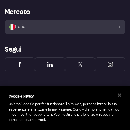
Supporto aziende
Portale per sviluppatori
La Klarna app
Impostazioni sulla privacy
Accesso aziende
Stato operativo
Mercato
Esplora i negozi
Il tuo diritto di recesso
Vendi con Klarna
Piattaforme e partner
Politica di protezione
dell'acquirente Klarna
Italia
Segui
Cookie e privacy
Usiamo i cookie per far funzionare il sito web, personalizzare la tua
esperienza e analizzare la navigazione. Condividiamo anche i dati con
i nostri partner pubblicitari. Puoi gestire le preferenze o revocare il
consenso quando vuoi.