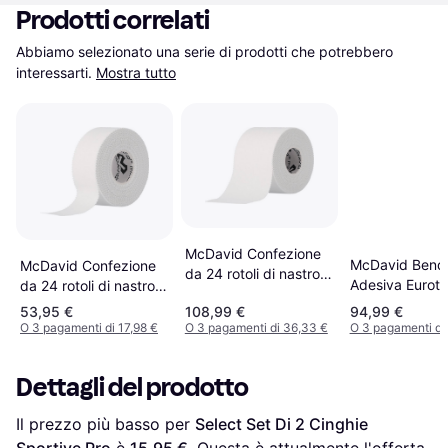
Prodotti correlati
Abbiamo selezionato una serie di prodotti che potrebbero 
interessarti.
Mostra tutto
McDavid Confezione
McDavid Bend
McDavid Confezione
da 24 rotoli di nastro
Adesiva Eurot
da 24 rotoli di nastro
adesivo da 5 cm x 10
Multi Colore N
adesivo da 2,5 cm x
53,95 €
108,99 €
94,99 €
m McDavid Eurotape
10 m Eurotape Blanc
O 3 pagamenti di 17,98 €
O 3 pagamenti di 36,33 €
O 3 pagamenti di
Blanc
Dettagli del prodotto
Il prezzo più basso per 
Select Set Di 2 Cinghie 