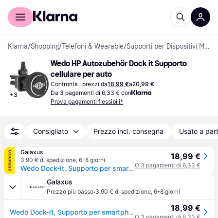
Per il tuo shopping
Per le aziende
Klarna
/
Shopping
/
Telefoni & Wearable
/
Supporti per Dispositivi Mobili
Wedo HP Autozubehör Dock it Supporto 
cellulare per auto
Confronta i prezzi da
18,99 €
a
20,99 €
Da 3 pagamenti di 6,33 € con
+
3
Prova pagamenti flessibili*
Consigliato
Prezzo incl. consegna
Usato a part
Galaxus
annuncio
18,99 €
3,90 € di spedizione
,
6-8 giorni
O 3 pagamenti di 6,33 €
Wedo Dock-It, Supporto per smartphone, Nero
Galaxus
·
Prezzo più basso
3,90 € di spedizione
,
6-8 giorni
18,99 €
Wedo Dock-It, Supporto per smartphone, Nero
O 3 pagamenti di 6,33 €