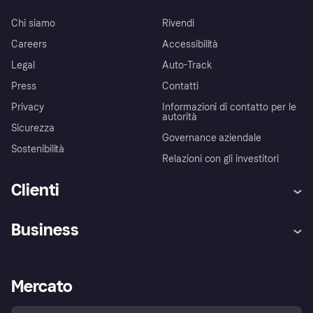
Chi siamo
Rivendi
Careers
Accessibilità
Legal
Auto-Track
Press
Contatti
Privacy
Informazioni di contatto per le
autorità
Sicurezza
Governance aziendale
Sostenibilità
Relazioni con gli investitori
Clienti
Assistenza
Arbitro bancario
Business
Login
Promessa di protezione contro
le frodi
Supporto aziende
Portale per sviluppatori
La Klarna app
Impostazioni sulla privacy
Accesso aziende
Stato operativo
Mercato
Esplora i negozi
Il tuo diritto di recesso
Vendi con Klarna
Piattaforme e partner
Politica di protezione