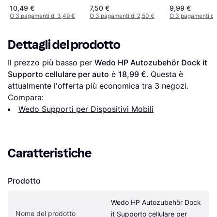
supporto per personal
10,49 €
7,50 €
9,99 €
communication Auto
O 3 pagamenti di 3,49 €
O 3 pagamenti di 2,50 €
O 3 pagamenti di
Supporto
Dettagli del prodotto
Il prezzo più basso per 
Wedo HP Autozubehör Dock it 
Supporto cellulare per auto
 è 
18,99 €
. Questa è 
attualmente l'offerta più economica tra 
3
 negozi.
Compara:
Wedo Supporti per Dispositivi Mobili
Caratteristiche
Prodotto
Wedo HP Autozubehör Dock 
Nome del prodotto
it Supporto cellulare per 