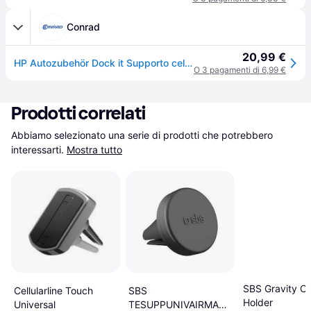
Conrad
20,99 €
HP Autozubehör Dock it Supporto cellulare per auto
O 3 pagamenti di 6,99 €
Prodotti correlati
Abbiamo selezionato una serie di prodotti che potrebbero 
interessarti.
Mostra tutto
SBS Gravity Ca
Cellularline Touch
SBS
Holder
Universal
TESUPPUNIVAIRMAG