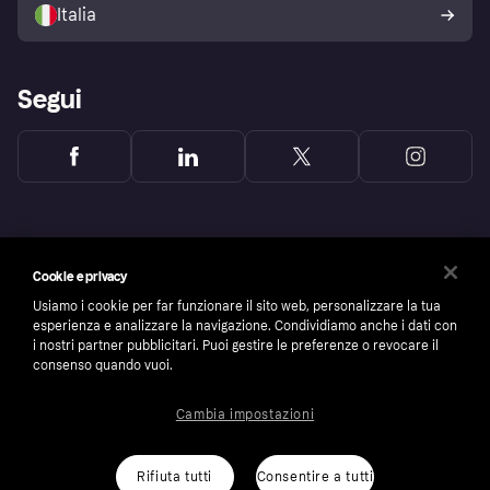
dell'acquirente Klarna
Italia
Segui
Cookie e privacy
Usiamo i cookie per far funzionare il sito web, personalizzare la tua
esperienza e analizzare la navigazione. Condividiamo anche i dati con
i nostri partner pubblicitari. Puoi gestire le preferenze o revocare il
consenso quando vuoi.
Cambia impostazioni
Copyright © 2005-2026 Klarna Bank AB (publ). Headquarters: Stockholm, Sweden. All
rights reserved. Klarna Bank AB (publ). Sveavägen 46, 111 34 Stockholm. Organization
number: 556737-0431
Rifiuta tutti
Consentire a tutti